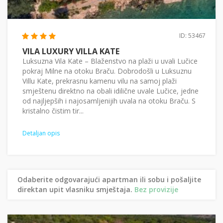
ID: 53467
VILA LUXURY VILLA KATE
Luksuzna Vila Kate – Blaženstvo na plaži u uvali Lučice
pokraj Milne na otoku Braču. Dobrodošli u Luksuznu
Villu Kate, prekrasnu kamenu vilu na samoj plaži
smještenu direktno na obali idilične uvale Lučice, jedne
od najljepših i najosamljenijih uvala na otoku Braču. S
kristalno čistim tir...
Detaljan opis
Odaberite odgovarajući apartman ili sobu i pošaljite
direktan upit vlasniku smještaja.
Bez provizije