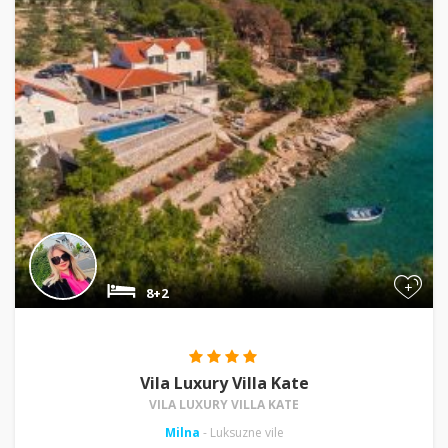
+
8+2
Vila Luxury Villa Kate
VILA LUXURY VILLA KATE
Milna
- Luksuzne vile