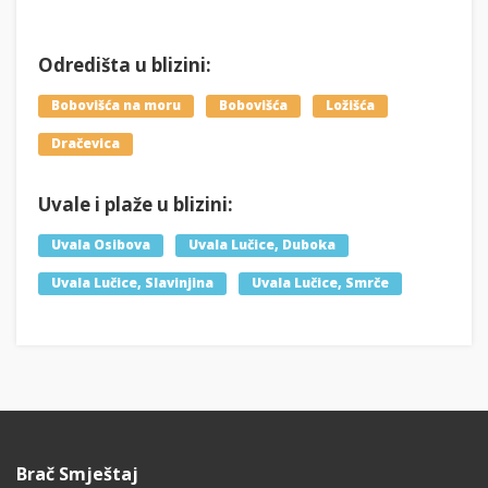
Odredišta u blizini:
Bobovišća na moru
Bobovišća
Ložišća
Dračevica
Uvale i plaže u blizini:
Uvala Osibova
Uvala Lučice, Duboka
Uvala Lučice, Slavinjina
Uvala Lučice, Smrče
Brač Smještaj