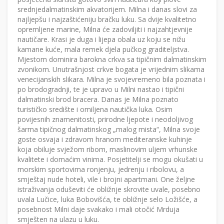
srednjedalmatinskim akvatorijem. Milna i danas slovi za
najljepšu i najzaštićeniju bračku luku. Sa dvije kvalitetno
opremljene marine, Milna će zadoviljiti i najzahtjevnije
nautičare. Krasi je duga i lijepa obala uz koju se nižu
kamane kuće, mala remek djela pučkog graditeljstva.
Mjestom dominira barokna crkva sa tipičnim dalmatinskim
zvonikom. Unutrašnjost crkve bogata je vrijednim slikama
venecijanskih slikara. Milna je svojevremeno bila poznata i
po brodogradnji, te je upravo u Milni nastao i tipični
dalmatinski brod bracera. Danas je Milna poznato
turističko središte i omiljena nautička luka. Osim
povijesnih znamenitosti, prirodne ljepote i neodoljivog
šarma tipičnog dalmatinskog „malog mista“, Milna svoje
goste osvaja i zdravom hranom mediteranske kuhinje
koja obiluje svježom ribom, maslinovim uljem vrhunske
kvalitete i domaćim vinima. Posjetitelji se mogu okušati u
morskim sportovima ronjenju, jedrenju i ribolovu, a
smještaj nude hoteli, vile i brojni apartmani. One željne
istraživanja oduševiti će obližnje skrovite uvale, posebno
uvala Lučice, luka Bobovišća, te obližnje selo Ložišće, a
posebnost Milni daje svakako i mali otočić Mrduja
smješten na ulazu u luku.