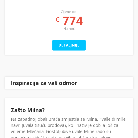
Cijene od:
774
€
Na noć
DETALJNIJE
Inspiracija za vaš odmor
Zašto Milna?
Na zapadnoj obali Brača smjestila se Milna, "Valle di mille
navi" (uvala tisuću brodova), koji naziv je dobila još za
vrijeme Mlečana. Gostoljubive uvale Milne rado su
posjećena sidrišta gotovo svih nautičara koji plove