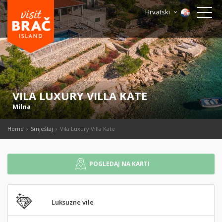
Hrvatski
VILA LUXURY VILLA KATE
Milna
Home
Smještaj
Vila Luxury Villa Kate
POGLEDAJ NA KARTI
Luksuzne vile