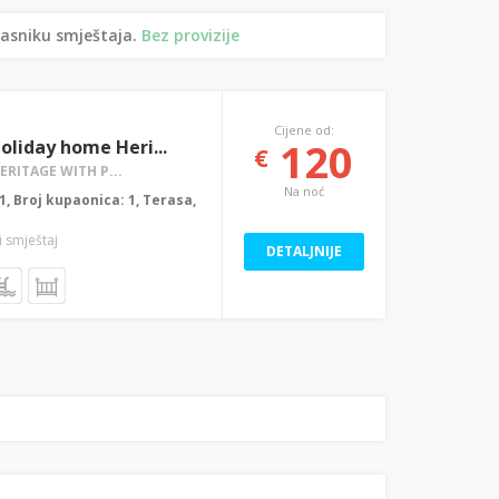
lasniku smještaja.
Bez provizije
Cijene od:
120
liday home Heri...
€
RITAGE WITH P...
Na noć
: 1, Broj kupaonica: 1, Terasa,
i smještaj
DETALJNIJE