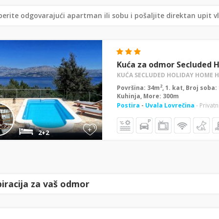
erite odgovarajući apartman ili sobu i pošaljite direktan upit v
Kuća za odmor Secluded Ho
KUĆA SECLUDED HOLIDAY HOME HE
2
Površina: 34m
, 1. kat, Broj soba
Kuhinja, More: 300m
Postira
-
Uvala Lovrečina
- Privatn
+
2+2
piracija za vaš odmor