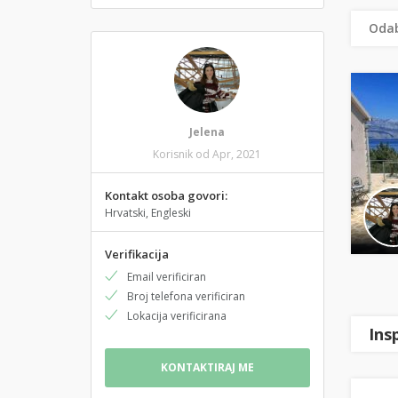
Odab
Jelena
Korisnik od Apr, 2021
Kontakt osoba govori:
Hrvatski, Engleski
Verifikacija
Email verificiran
Broj telefona verificiran
Lokacija verificirana
Ins
KONTAKTIRAJ ME