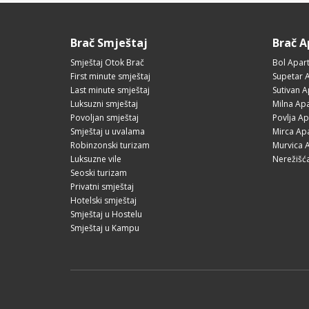
Brač Smještaj
Brač 
Smještaj Otok Brač
Bol Apar
First minute smještaj
Supetar 
Last minute smještaj
Sutivan 
Luksuzni smještaj
Milna Ap
Povoljan smještaj
Povlja A
Smještaj u uvalama
Mirca Ap
Robinzonski turizam
Murvica 
Luksuzne vile
Nerežišć
Seoski turizam
Privatni smještaj
Hotelski smještaj
Smještaj u Hostelu
Smještaj u Kampu