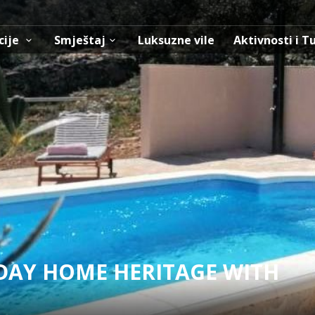
cije
Smještaj
Luksuzne vile
Aktivnosti i T
DAY HOME HERITAGE WITH