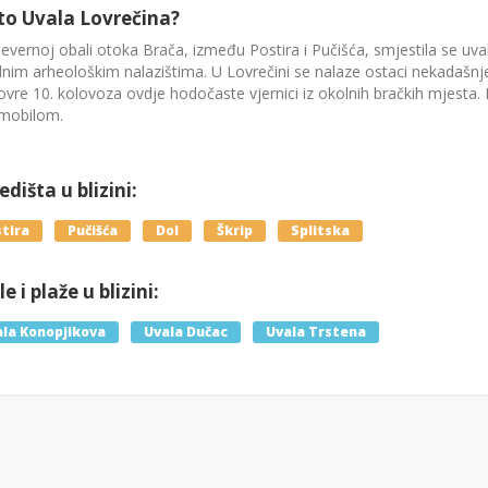
to Uvala Lovrečina?
evernoj obali otoka Brača, između Postira i Pučišća, smjestila se uval
dnim arheološkim nalazištima. U Lovrečini se nalaze ostaci nekadašnje b
ovre 10. kolovoza ovdje hodočaste vjernici iz okolnih bračkih mjesta.
mobilom.
dišta u blizini:
tira
Pučišća
Dol
Škrip
Splitska
e i plaže u blizini:
la Konopjikova
Uvala Dučac
Uvala Trstena