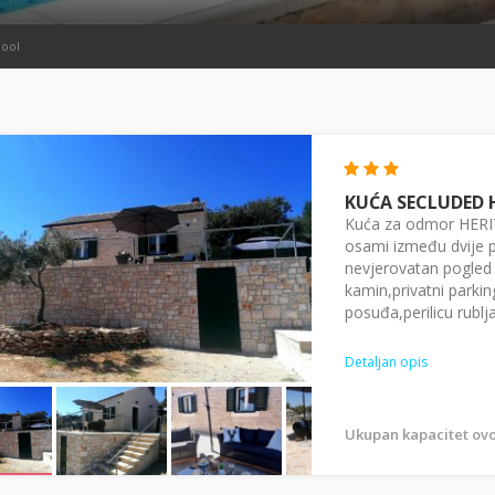
pool
KUĆA SECLUDED 
Kuća za odmor HERIT
osami između dvije p
nevjerovatan pogled s
kamin,privatni parking
posuđa,perilicu rublja
Detaljan opis
Ukupan kapacitet ovo