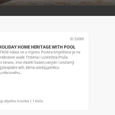
ID: 52089
HOLIDAY HOME HERITAGE WITH POOL
AGE nalazi se u mjestu Postira.Smještena je na
rekrasne uvale Trstena i Lovrečina.Pruža
 terase, ima vlastiti bazen,vanjski i unutarnji
,besplatni wifi, klima uređaj,perilicu
,mikrovalnu...
g objekta 4 osoba | 1 Kuća