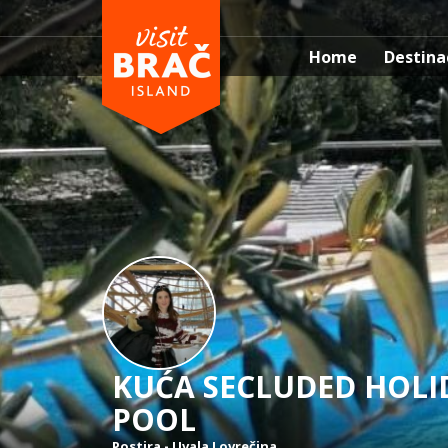
Home
Destina
KUĆA SECLUDED HOLI
POOL
Postira
-
Uvala Lovrečina