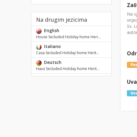
Zaš
Na sj
Na drugim jezicima
vrije
Sv. L
English
auto
House Secluded Holiday home Heri...
Italiano
Odre
Casa Secluded Holiday home Herit...
Deutsch
Pos
Haus Secluded Holiday home Herit...
Uval
Uva