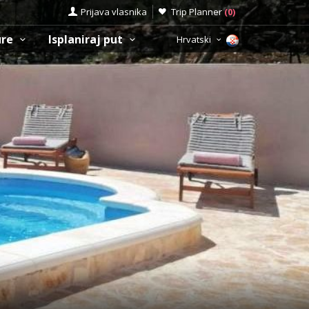
Prijava vlasnika
Trip Planner
(
0
)
ure
Isplaniraj put
Hrvatski