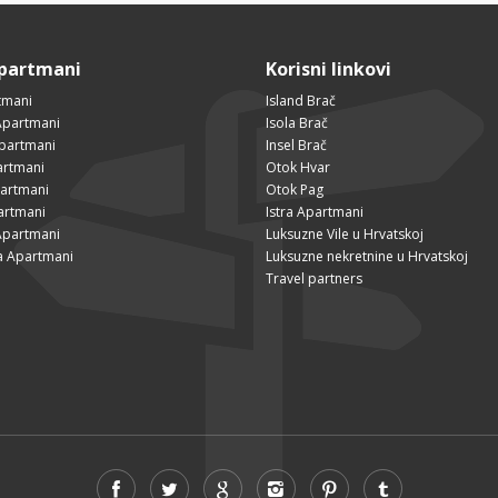
Apartmani
Korisni linkovi
tmani
Island Brač
Apartmani
Isola Brač
Apartmani
Insel Brač
artmani
Otok Hvar
partmani
Otok Pag
artmani
Istra Apartmani
Apartmani
Luksuzne Vile u Hrvatskoj
a Apartmani
Luksuzne nekretnine u Hrvatskoj
Travel partners