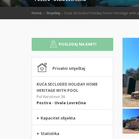
Home
Smještaj
Kuća Secluded Holiday home Heritage with 
POGLEDAJ NA KARTI
Privatni smještaj
KUĆA SECLUDED HOLIDAY HOME
HERITAGE WITH POOL
Pol Kurotovo 36
Postira
-
Uvala Lovrečina
+
Kapacitet objekta
+
Statistika