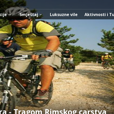
cije
Smještaj
Luksuzne vile
Aktivnosti i T
tura - Tragom Rimskog carstva