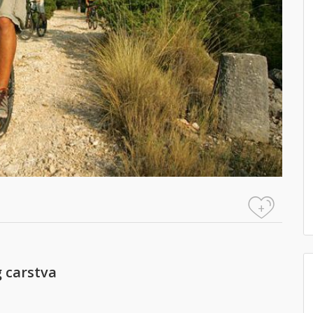
+
g carstva