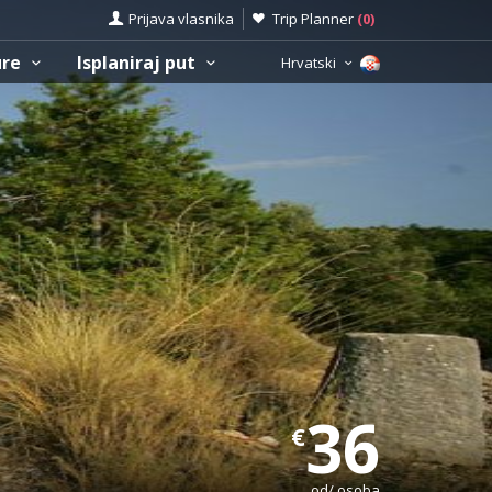
Prijava vlasnika
Trip Planner
(
0
)
ure
Isplaniraj put
Hrvatski
36
€
od/ osoba