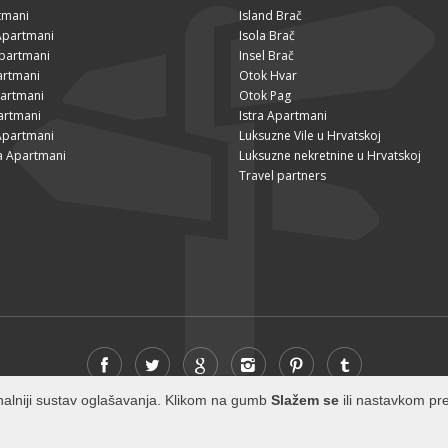
tmani
Island Brač
Apartmani
Isola Brač
Apartmani
Insel Brač
artmani
Otok Hvar
partmani
Otok Pag
artmani
Istra Apartmani
Apartmani
Luksuzne Vile u Hrvatskoj
a Apartmani
Luksuzne nekretnine u Hrvatskoj
Travel partners
cionalniji sustav oglašavanja. Klikom na gumb
Slažem se
ili nastavkom pre
© 2026 Visit-Brac.com - All rights reserved