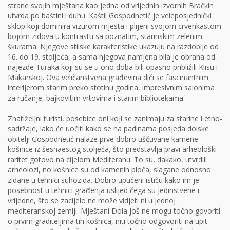
strane svojih mještana kao jedna od vrijednih izvornih Bračkih
utvrda po baštini i duhu. Kaštil Gospodnetić je veleposjednički
sklop koji dominira vizurom mjesta i plijeni svojom crvenkastom
bojom zidova u kontrastu sa poznatim, starinskim zelenim
škurama. Njegove stilske karakteristike ukazuju na razdoblje od
16. do 19. stoljeća, a sama njegova namjena bila je obrana od
najezde Turaka koji su se u ono doba bili opasno približili Klisu i
Makarskoj. Ova veličanstvena građevina diči se fascinantnim
interijerom starim preko stotinu godina, impresivnim salonima
za ručanje, bajkovitim vrtovima i starim bibliotekama.
Znatiželjni turisti, posebice oni koji se zanimaju za starine i etno-
sadržaje, lako će uočiti kako se na padinama posjeda dolske
obitelji Gospodnetić nalaze prve dobro uščuvane kamene
košnice iz šesnaestog stoljeća, što predstavlja pravi arheološki
raritet gotovo na cijelom Mediteranu. To su, dakako, utvrdili
arheolozi, no košnice su od kamenih ploča, slagane odnosno
zidane u tehnici suhozida. Dobro upućeni ističu kako im je
posebnost u tehnici građenja uslijed čega su jedinstvene i
vrijedne, što se zacijelo ne može vidjeti ni u jednoj
mediteranskoj zemlji. Mještani Dola još ne mogu točno govoriti
o prvim graditeljima tih košnica, niti točno odgovoriti na upit