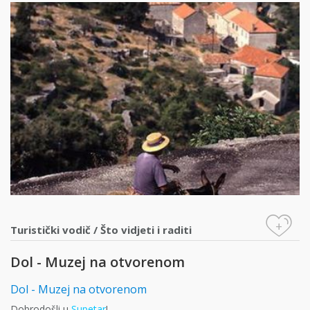
+
Turistički vodič
/
Što vidjeti i raditi
Dol - Muzej na otvorenom
Dol - Muzej na otvorenom
Dobrodošli u
Supetar
!