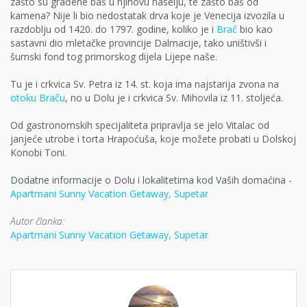
zašto su građene baš u njihovu naselju, te zašto baš od
kamena? Nije li bio nedostatak drva koje je Venecija izvozila u
razdoblju od 1420. do 1797. godine, koliko je i
Brač
bio kao
sastavni dio mletačke provincije Dalmacije, tako uništivši i
šumski fond tog primorskog dijela Lijepe naše.
Tu je i crkvica Sv. Petra iz 14. st. koja ima najstarija zvona na
otoku Braču
, no u Dolu je i crkvica Sv. Mihovila iz 11. stoljeća.
Od gastronomskih specijaliteta pripravlja se jelo Vitalac od
janjeće utrobe i torta Hrapoćuša, koje možete probati u Dolskoj
Konobi Toni.
Dodatne informacije o Dolu i lokalitetima kod Vaših domaćina -
Apartmani Sunny Vacation Getaway, Supetar
Autor članka:
Apartmani Sunny Vacation Getaway, Supetar