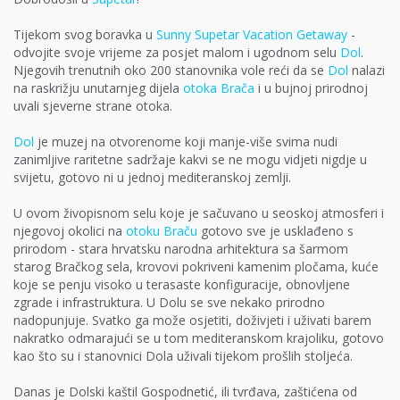
Tijekom svog boravka u
Sunny Supetar Vacation Getaway
-
odvojite svoje vrijeme za posjet malom i ugodnom selu
Dol
.
Njegovih trenutnih oko 200 stanovnika vole reći da se
Dol
nalazi
na raskrižju unutarnjeg dijela
otoka Brača
i u bujnoj prirodnoj
uvali sjeverne strane otoka.
Dol
je muzej na otvorenome koji manje-više svima nudi
zanimljive raritetne sadržaje kakvi se ne mogu vidjeti nigdje u
svijetu, gotovo ni u jednoj mediteranskoj zemlji.
U ovom živopisnom selu koje je sačuvano u seoskoj atmosferi i
njegovoj okolici na
otoku Braču
gotovo sve je usklađeno s
prirodom - stara hrvatsku narodna arhitektura sa šarmom
starog Bračkog sela, krovovi pokriveni kamenim pločama, kuće
koje se penju visoko u terasaste konfiguracije, obnovljene
zgrade i infrastruktura. U Dolu se sve nekako prirodno
nadopunjuje. Svatko ga može osjetiti, doživjeti i uživati barem
nakratko odmarajući se u tom mediteranskom krajoliku, gotovo
kao što su i stanovnici Dola uživali tijekom prošlih stoljeća.
Danas je Dolski kaštil Gospodnetić, ili tvrđava, zaštićena od