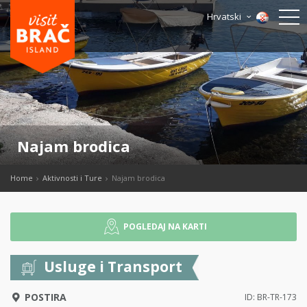
Hrvatski
Najam brodica
Home
Aktivnosti i Ture
Najam brodica
POGLEDAJ NA KARTI
Usluge i Transport
POSTIRA
ID: BR-TR-173