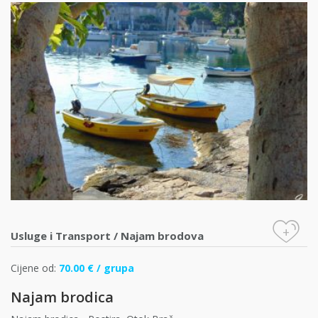
+
Usluge i Transport
/
Najam brodova
Cijene od:
70.00 € / grupa
Najam brodica