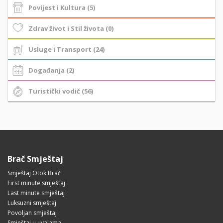
Povijest i Kultura (5)
Zdrav život i Stil života (0)
Usluge i Transport (24)
Događanja (2)
Turistički vodič (56)
Brač Smještaj
Smještaj Otok Brač
First minute smještaj
Last minute smještaj
Luksuzni smještaj
Povoljan smještaj
Smještaj u uvalama