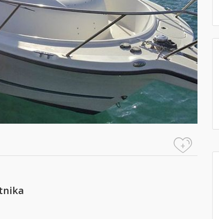
+
tnika