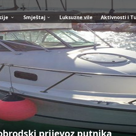
cije
Smještaj
Luksuzne vile
Aktivnosti i T
obrodski prijevoz putnika