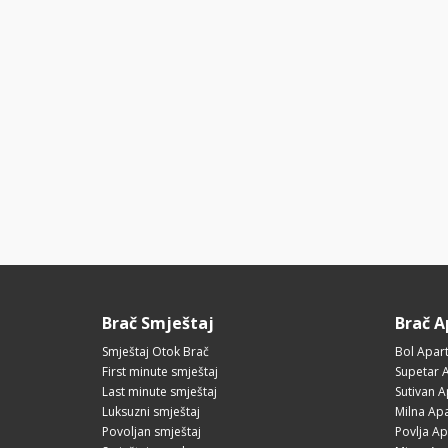
Brač Smještaj
Brač 
Smještaj Otok Brač
Bol Apar
First minute smještaj
Supetar 
Last minute smještaj
Sutivan 
Luksuzni smještaj
Milna Ap
Povoljan smještaj
Povlja A