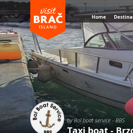
Home
Destina
by Bol boat service - BBS
Taxi boat - Brz