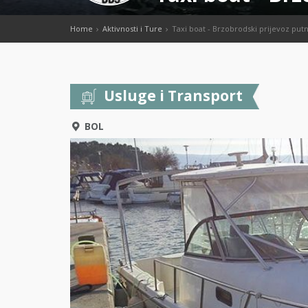
Home
Aktivnosti i Ture
Taxi boat - Brzobrodski prijevoz putn
Usluge i Transport
BOL