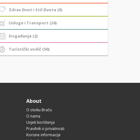
Zdrav život i Stil života (0)
Usluge i Transport (24)
Događanja (2)
Turistički vodič (56)
About
O otoku Braču
O nama
Uvjeti korištenja
Pravilnik o privatnosti
Korisne informacije