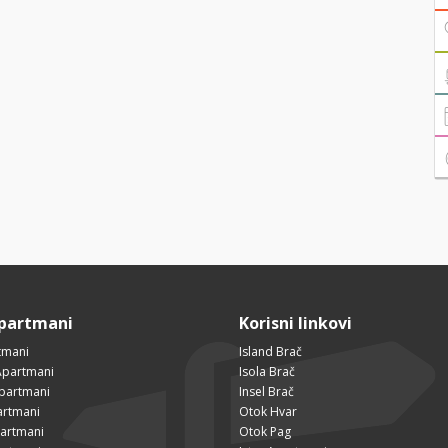
Apartmani
Korisni linkovi
tmani
Island Brač
Apartmani
Isola Brač
Apartmani
Insel Brač
artmani
Otok Hvar
partmani
Otok Pag