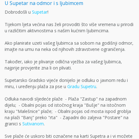
U Supetar na odmor i s ljubimcem
Dobrodošli u
Supetar
!
Tijekom ljeta većina nas želi provoditi što više vremena u prirodi
u različitim aktivnostima s našim kućnim ljubimcima.
Ako planirate uzeti vašeg ljubimca sa sobom na godišnji odmor,
imajte na umu na neka od njihovih zdravstvene ograničenja.
Također, iako je plivanje odlična vježba za vašeg ljubimca,
najprije provjerite zna li on plivati.
Supetarsko Gradsko vijeće donijelo je odluku o javnom redu i
miru, i uređenju plaža za pse u
Gradu Supetru
.
Odluka navodi sljedeće plaže - Plaža "Zastup" na zapadnom
dijelu; - Obalni pojas od istočnog kraja "Bušje" na istočnom
kraju "Malešnice" plaže; - Obalni pojas od mosta ispod groblja
na plaži "Banj" preko "rta" - Zapadni dio zaljeva "Postare" na
granici s
Sutivanom
.
Sve plaže će uskoro biti označene na karti Supetra a i vi možete