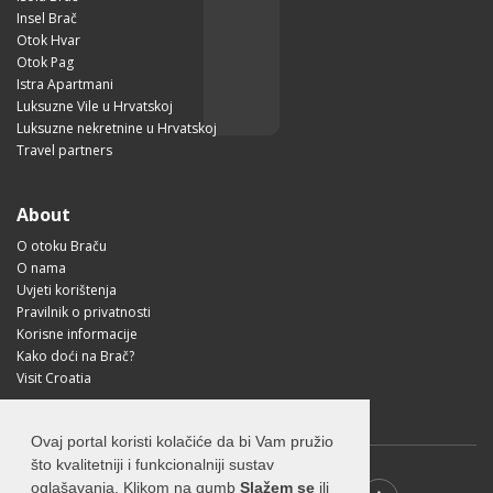
Insel Brač
Otok Hvar
Otok Pag
Istra Apartmani
Luksuzne Vile u Hrvatskoj
Luksuzne nekretnine u Hrvatskoj
Travel partners
About
O otoku Braču
O nama
Uvjeti korištenja
Pravilnik o privatnosti
Korisne informacije
Kako doći na Brač?
Visit Croatia
Ovaj portal koristi kolačiće da bi Vam pružio
što kvalitetniji i funkcionalniji sustav
oglašavanja. Klikom na gumb
Slažem se
ili