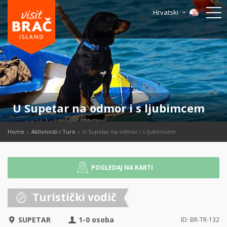
Hrvatski
U Supetar na odmor i s ljubimcem
Home
Aktivnosti i Ture
U Supetar na odmor i s ljubimcem
POGLEDAJ NA KARTI
Turistički vodič
SUPETAR
1-0 osoba
ID: BR-TR-132