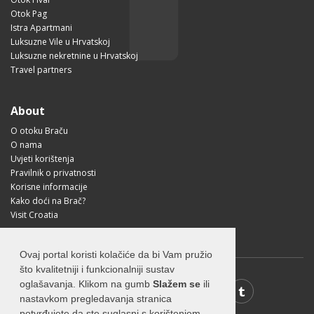
Otok Pag
Istra Apartmani
Luksuzne Vile u Hrvatskoj
Luksuzne nekretnine u Hrvatskoj
Travel partners
About
O otoku Braču
O nama
Uvjeti korištenja
Pravilnik o privatnosti
Korisne informacije
Kako doći na Brač?
Visit Croatia
Ovaj portal koristi kolačiće da bi Vam pružio
što kvalitetniji i funkcionalniji sustav
oglašavanja. Klikom na gumb
Slažem se
ili
nastavkom pregledavanja stranica
potvrđujete da ste suglasni s korištenjem