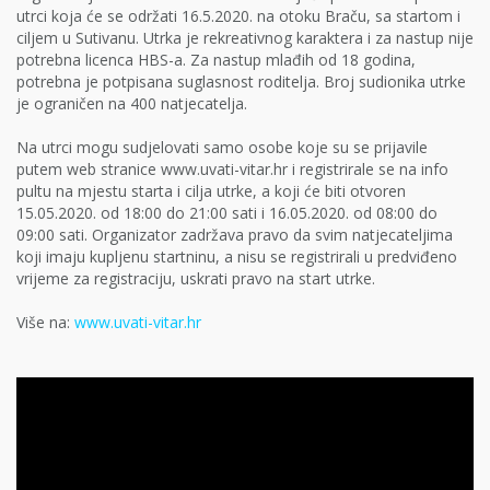
utrci koja će se održati 16.5.2020. na otoku Braču, sa startom i
ciljem u Sutivanu. Utrka je rekreativnog karaktera i za nastup nije
potrebna licenca HBS-a. Za nastup mlađih od 18 godina,
potrebna je potpisana suglasnost roditelja. Broj sudionika utrke
je ograničen na 400 natjecatelja.
Na utrci mogu sudjelovati samo osobe koje su se prijavile
putem web stranice www.uvati-vitar.hr i registrirale se na info
pultu na mjestu starta i cilja utrke, a koji će biti otvoren
15.05.2020. od 18:00 do 21:00 sati i 16.05.2020. od 08:00 do
09:00 sati. Organizator zadržava pravo da svim natjecateljima
koji imaju kupljenu startninu, a nisu se registrirali u predviđeno
vrijeme za registraciju, uskrati pravo na start utrke.
Više na:
www.uvati-vitar.hr