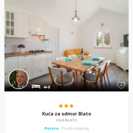
+
4+0
Kuća za odmor Blato
VILA BLATO
Postira
- Privatni smještaj