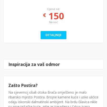
Cijene od:
150
€
Na noć
DETALJNIJE
Inspiracija za vaš odmor
Zašto Postira?
Na sjevernoj obali otoka Brača smješteno je malo
ribarsko mjesto Postira. Brojne kamene kuće i uske uličice
odaju iskonski dalmatinski ambijent. Na brdu Glavica nikle
su prve težačke kuće, gdje je izgrađena i Crkva Ivana