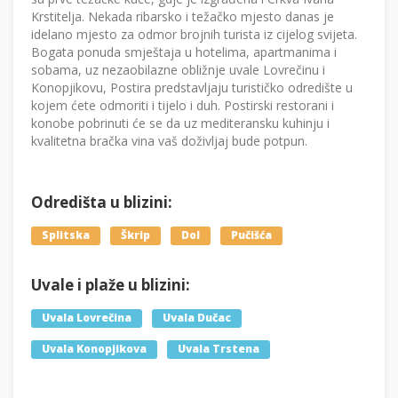
Krstitelja. Nekada ribarsko i težačko mjesto danas je
idelano mjesto za odmor brojnih turista iz cijelog svijeta.
Bogata ponuda smještaja u hotelima, apartmanima i
sobama, uz nezaobilazne obližnje uvale Lovrečinu i
Konopjikovu, Postira predstavljaju turističko odredište u
kojem ćete odmoriti i tijelo i duh. Postirski restorani i
konobe pobrinuti će se da uz mediteransku kuhinju i
kvalitetna bračka vina vaš doživljaj bude potpun.
Odredišta u blizini:
Splitska
Škrip
Dol
Pučišća
Uvale i plaže u blizini:
Uvala Lovrečina
Uvala Dučac
Uvala Konopjikova
Uvala Trstena