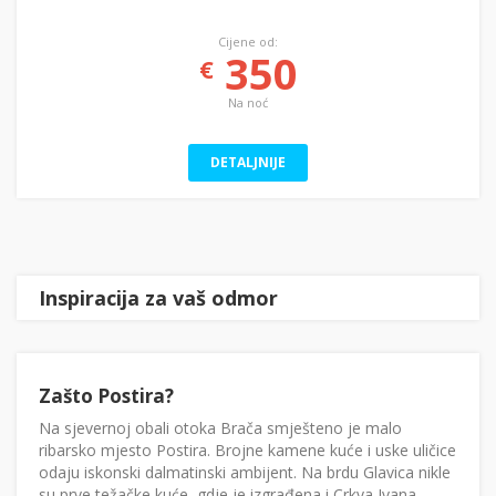
Cijene od:
350
€
Na noć
DETALJNIJE
Inspiracija za vaš odmor
Zašto Postira?
Na sjevernoj obali otoka Brača smješteno je malo
ribarsko mjesto Postira. Brojne kamene kuće i uske uličice
odaju iskonski dalmatinski ambijent. Na brdu Glavica nikle
su prve težačke kuće, gdje je izgrađena i Crkva Ivana