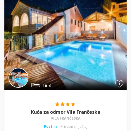
+
10+0
Kuća za odmor Vila Frančeska
VILA FRANČESKA
Postira
- Privatni smještaj