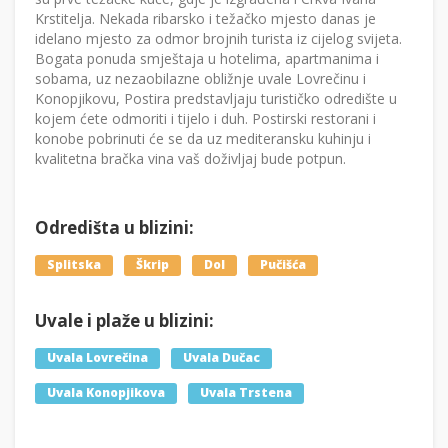
Krstitelja. Nekada ribarsko i težačko mjesto danas je
idelano mjesto za odmor brojnih turista iz cijelog svijeta.
Bogata ponuda smještaja u hotelima, apartmanima i
sobama, uz nezaobilazne obližnje uvale Lovrečinu i
Konopjikovu, Postira predstavljaju turističko odredište u
kojem ćete odmoriti i tijelo i duh. Postirski restorani i
konobe pobrinuti će se da uz mediteransku kuhinju i
kvalitetna bračka vina vaš doživljaj bude potpun.
Odredišta u blizini:
Splitska
Škrip
Dol
Pučišća
Uvale i plaže u blizini:
Uvala Lovrečina
Uvala Dučac
Uvala Konopjikova
Uvala Trstena