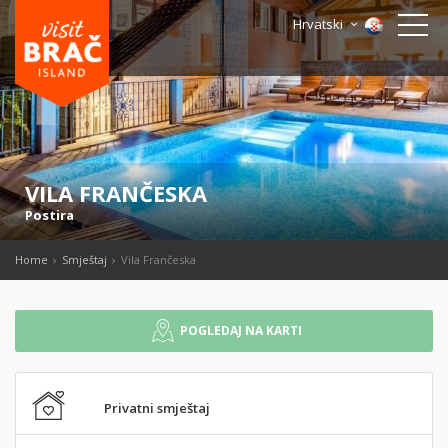
Hrvatski
VILA FRANČESKA
Postira
Home
Smještaj
Vila Frančeska
POGLEDAJ NA KARTI
Privatni smještaj