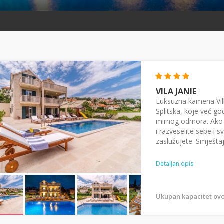
VILA JANIE
Luksuzna kamena Vill
Splitska, koje već go
mirnog odmora. Ako st
i razveselite sebe i
zaslužujete. Smještaj.
Detaljan opis
Ukupan kapacitet ovo