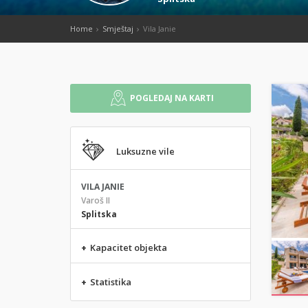
Home
Smještaj
Vila Janie
POGLEDAJ NA KARTI
Luksuzne vile
VILA JANIE
Varoš II
Splitska
+
Kapacitet objekta
+
Statistika