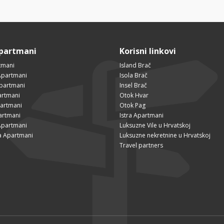
Apartmani
Korisni linkovi
tmani
Island Brač
Apartmani
Isola Brač
Apartmani
Insel Brač
artmani
Otok Hvar
partmani
Otok Pag
artmani
Istra Apartmani
Apartmani
Luksuzne Vile u Hrvatskoj
a Apartmani
Luksuzne nekretnine u Hrvatskoj
Travel partners