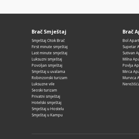
Brač Smještaj
Brač 
Smještaj Otok Brač
Bol Apar
First minute smještaj
Supetar 
Last minute smještaj
Sutivan 
Luksuzni smještaj
Milna Ap
Povoljan smještaj
Povlja A
Smještaj u uvalama
Mirca Ap
Robinzonski turizam
Murvica 
Luksuzne vile
Nerežišć
Seoski turizam
Privatni smještaj
Hotelski smještaj
Smještaj u Hostelu
Smještaj u Kampu