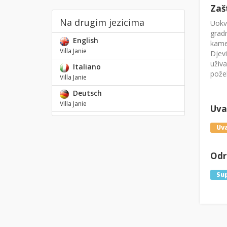
Zaš
Na drugim jezicima
Uokvi
gradn
English
kamen
Villa Janie
Djevi
uživa
Italiano
požel
Villa Janie
Deutsch
Villa Janie
Uval
Uva
Odre
Su