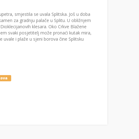
etra, smjestila se uvala Splitska. Još u doba
i kamen za gradnju palače u Splitu. U obližnjem
 Dioklecijanovih klesara. Oko Crkve Blažene
jem svaki posjetitelj može pronaći kutak mira,
 uvale i plaže u sjeni borova čine Splitsku
kova