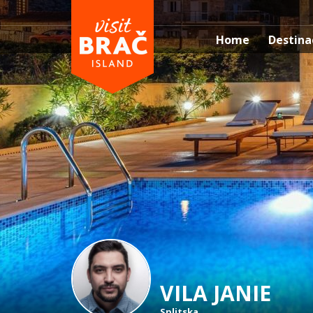
Home
Destina
VILA JANIE
Splitska