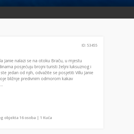
ID: 53455
a Janie nalazi se na otoku Braču, u mjestu
dinama posjećuju brojni turisti željni luksuznog i
e jedan od njih, odvažite se posjetiti Villu Janie
 svoje bližnje predivnim odmorom kakav
..
g objekta 16 osoba | 1 Kuća