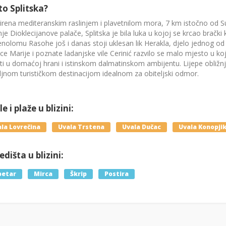
to Splitska?
rena mediteranskim raslinjem i plavetnilom mora, 7 km istočno od Sup
je Dioklecijanove palače, Splitska je bila luka u kojoj se krcao bračk
olomu Rasohe još i danas stoji uklesan lik Herakla, djelo jednog od
ce Marije i poznate ladanjske vile Cerinić razvilo se malo mjesto u ko
ti u domaćoj hrani i istinskom dalmatinskom ambijentu. Lijepe obližnje
jnom turističkom destinacijom idealnom za obiteljski odmor.
e i plaže u blizini:
la Lovrečina
Uvala Trstena
Uvala Dučac
Uvala Konopji
dišta u blizini:
petar
Mirca
Škrip
Postira