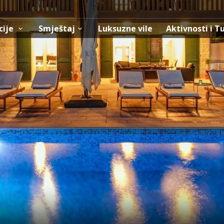
cije
Smještaj
Luksuzne vile
Aktivnosti i T