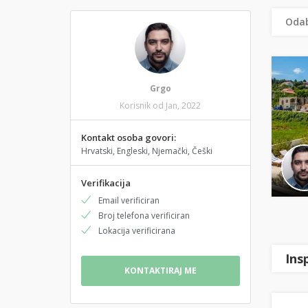
Odab
Grgo
Korisnik od Jan, 2022
Kontakt osoba govori:
Hrvatski, Engleski, Njemački, Češki
Verifikacija
Email verificiran
Broj telefona verificiran
Lokacija verificirana
Ins
KONTAKTIRAJ ME