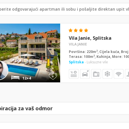
erite odgovarajući apartman ili sobu i pošaljite direktan upit v
Vila Janie, Splitska
VILA JANIE
2
Površina: 220m
, Cijela kuća, Bro
2
Terasa: 100m
, Kuhinja, More: 1
Splitska
- Luksuzne vile
+
12+4
piracija za vaš odmor