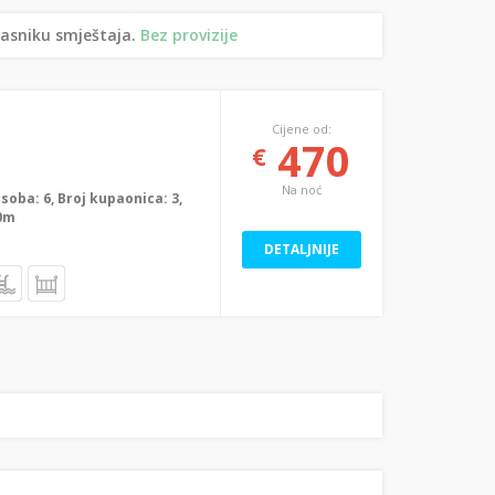
lasniku smještaja.
Bez provizije
Cijene od:
470
€
Na noć
j soba: 6, Broj kupaonica: 3,
00m
DETALJNIJE