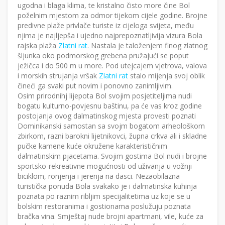
ugodna i blaga klima, te kristalno čisto more čine Bol
poželnim mjestom za odmor tijekom cijele godine. Brojne
predivne plaže privlače turiste iz cijeloga svijeta, među
njima je najljepša i ujedno najprepoznatljivija vizura Bola
rajska plaža
Zlatni rat
. Nastala je taloženjem finog zlatnog
šljunka oko podmorskog grebena pružajući se poput
ježičca i do 500 m u more. Pod utejcajem vjetrova, valova
i morskih strujanja vršak
Zlatni rat
stalo mijenja svoj oblik
čineći ga svaki put novim i ponovno zanimljivim.
Osim prirodnihj lijepota Bol svojim posjetiteljima nudi
bogatu kulturno-povjesnu baštinu, pa će vas kroz godine
postojanja ovog dalmatinskog mjesta provesti poznati
Dominikanski samostan sa svojm bogatom arheološkom
zbirkom, razni barokni lijetnikovci, župna crkva ali i skladne
pučke kamene kuće okružene karakterističnim
dalmatinskim pjacetama. Svojim gostima Bol nudi i brojne
sportsko-rekreativne mogućnosti od uživanja u vožnji
biciklom, ronjenja i jerenja na dasci. Nezaobilazna
turistička ponuda Bola svakako je i dalmatinska kuhinja
poznata po raznim ribljim specijalitetima uz koje se u
bolskim restoranima i gostionama poslužuju poznata
bračka vina. Smještaj nude brojni apartmani, vile, kuće za