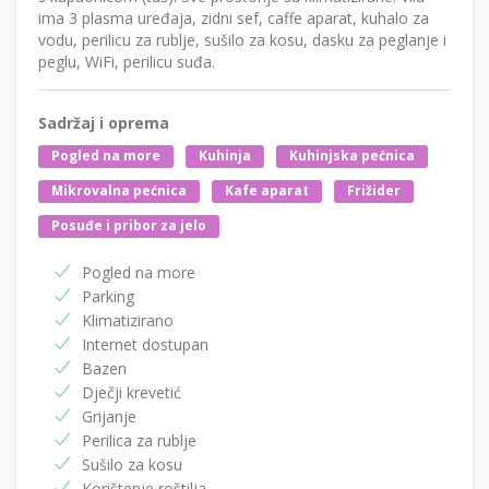
ima 3 plasma uređaja, zidni sef, caffe aparat, kuhalo za
vodu, perilicu za rublje, sušilo za kosu, dasku za peglanje i
peglu, WiFi, perilicu suđa.
Sadržaj i oprema
Pogled na more
Kuhinja
Kuhinjska pećnica
Mikrovalna pećnica
Kafe aparat
Frižider
Posuđe i pribor za jelo
Pogled na more
Parking
Klimatizirano
Internet dostupan
Bazen
Dječji krevetić
Grijanje
Perilica za rublje
Sušilo za kosu
Korištenje roštilja