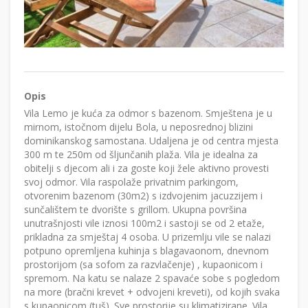
Opis
Vila Lemo je kuća za odmor s bazenom. Smještena je u
mirnom, istočnom dijelu Bola, u neposrednoj blizini
dominikanskog samostana. Udaljena je od centra mjesta
300 m te 250m od šljunčanih plaža. Vila je idealna za
obitelji s djecom ali i za goste koji žele aktivno provesti
svoj odmor. Vila raspolaže privatnim parkingom,
otvorenim bazenom (30m2) s izdvojenim jacuzzijem i
sunčalištem te dvorište s grillom. Ukupna površina
unutrašnjosti vile iznosi 100m2 i sastoji se od 2 etaže,
prikladna za smještaj 4 osoba. U prizemlju vile se nalazi
potpuno opremljena kuhinja s blagavaonom, dnevnom
prostorijom (sa sofom za razvlačenje) , kupaonicom i
spremom. Na katu se nalaze 2 spavaće sobe s pogledom
na more (bračni krevet + odvojeni kreveti), od kojih svaka
s kupaonicom (tuš). Sve prostorije su klimatizirane. Vila