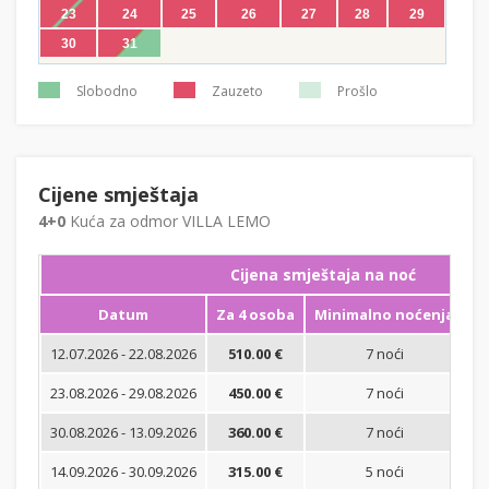
23
24
25
26
27
28
29
30
31
Slobodno
Zauzeto
Prošlo
Cijene smještaja
4+0
Kuća za odmor VILLA LEMO
Cijena smještaja na noć
Datum
Za 4 osoba
Minimalno noćenja
12.07.2026 - 22.08.2026
510.00 €
7 noći
Is
23.08.2026 - 29.08.2026
450.00 €
7 noći
Is
30.08.2026 - 13.09.2026
360.00 €
7 noći
B
14.09.2026 - 30.09.2026
315.00 €
5 noći
B