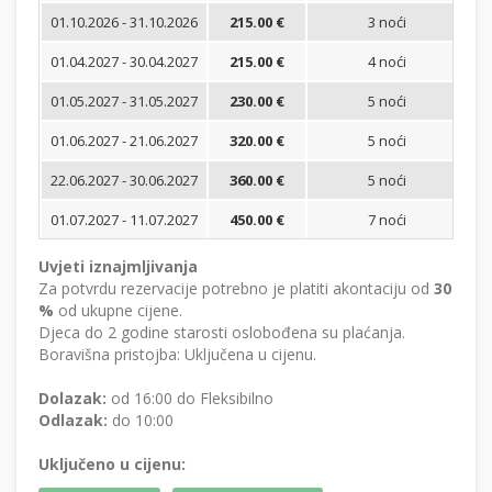
01.10.2026 - 31.10.2026
215.00 €
3 noći
B
01.04.2027 - 30.04.2027
215.00 €
4 noći
B
01.05.2027 - 31.05.2027
230.00 €
5 noći
B
01.06.2027 - 21.06.2027
320.00 €
5 noći
B
22.06.2027 - 30.06.2027
360.00 €
5 noći
Is
01.07.2027 - 11.07.2027
450.00 €
7 noći
Is
Uvjeti iznajmljivanja
Za potvrdu rezervacije potrebno je platiti akontaciju od
30
%
od ukupne cijene.
Djeca do 2 godine starosti oslobođena su plaćanja.
Boravišna pristojba: Uključena u cijenu.
Dolazak:
od 16:00 do Fleksibilno
Odlazak:
do 10:00
Uključeno u cijenu: