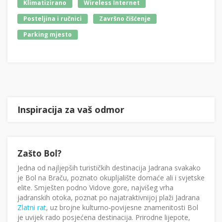
Klimatizirano
Wireless Internet
Posteljina i ručnici
Završno čišćenje
Parking mjesto
Inspiracija za vaš odmor
Zašto Bol?
Jedna od najljepših turističkih destinacija Jadrana svakako
je Bol na Braču, poznato okupljalište domaće ali i svjetske
elite. Smješten podno Vidove gore, najvišeg vrha
jadranskih otoka, poznat po najatraktivnijoj plaži Jadrana
Zlatni rat
, uz brojne kulturno-povijesne znamenitosti Bol
je uvijek rado posjećena destinacija. Prirodne lijepote,