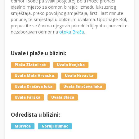
odmor i sobe pa svaki posjetitej Bola može pronaći
idealno mjesto za odmor, birajući između luksuznog
smještaja, preko povoljnog smještaja, first i last minute
ponude, te smještaja u obližnjim uvalama. Upoznajte Bol,
prepustite se čarima njegovih prirodnih lijepota i provedite
nezaboravan odmor na
otoku Braču
.
Uvale i plaže u blizini:
Plaža Zlatni rat
Uvala Konjska
Uvala Mala Hrvaska
Uvala Hrvaska
Uvala Dračeva luka
Uvala Smrčeva luka
Uvala Farska
Uvala Blaca
Odredišta u blizini:
Murvica
Gornji Humac