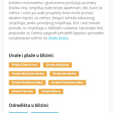
bolskim restoranima i gostionama poslužuju poznata
bračka vina. Smještaj nude brojni apartmani, vile, kuće za
odmor i sobe pa svaki posjetitej Bola može pronaći
idealno mjesto za odmor, birajući između luksuznog
smještaja, preko povoljnog smještaja, first i last minute
ponude, te smještaja u obližnjim uvalama. Upoznajte Bol,
prepustite se čarima njegovih prirodnih lijepota i provedite
nezaboravan odmor na
otoku Braču
.
Uvale i plaže u blizini:
Plaža Zlatni rat
Uvala Konjska
Uvala Mala Hrvaska
Uvala Hrvaska
Uvala Dračeva luka
Uvala Smrčeva luka
Uvala Farska
Uvala Blaca
Odredišta u blizini: