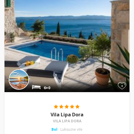
+
6+0
Vila Lipa Dora
VILA LIPA DORA
Bol
- Luksuzne vile