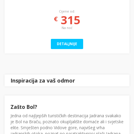
Cijene od:
315
€
Na noć
DETALJNIJE
Inspiracija za vaš odmor
Zašto Bol?
Jedna od najljepših turističkih destinacija Jadrana svakako
je Bol na Braču, poznato okupljalište domaće ali i svjetske
elite. Smješten podno Vidove gore, najvišeg vrha
jadranskih otoka, poznat po najatraktivnijoj plaži Jadrana