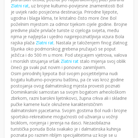
Zlatni rat
, uz brojne kulturno-povijesne znamenitosti Bol
je uvijek rado posjećena destinacija. Prirodne lijepote,
ugodna i blaga klima, te kristalno čisto more čine Bol
poželnim mjestom za odmor tijekom cijele godine. Brojne
predivne plaže privlače turiste iz cijeloga svijeta, među
njima je najljepša i ujedno najprepoznatljivija vizura Bola
rajska plaža
Zlatni rat
. Nastala je taloženjem finog zlatnog
šljunka oko podmorskog grebena pružajući se poput
ježičca i do 500 m u more. Pod utejcajem vjetrova, valova
i morskih strujanja vršak
Zlatni rat
stalo mijenja svoj oblik
čineći ga svaki put novim i ponovno zanimljivim.
Osim prirodnihj lijepota Bol svojim posjetiteljima nudi
bogatu kulturno-povjesnu baštinu, pa će vas kroz godine
postojanja ovog dalmatinskog mjesta provesti poznati
Dominikanski samostan sa svojm bogatom arheološkom
zbirkom, razni barokni lijetnikovci, župna crkva ali i skladne
pučke kamene kuće okružene karakterističnim
dalmatinskim pjacetama. Svojim gostima Bol nudi i brojne
sportsko-rekreativne mogućnosti od uživanja u vožnji
biciklom, ronjenja i jerenja na dasci. Nezaobilazna
turistička ponuda Bola svakako je i dalmatinska kuhinja
poznata po raznim ribljim specijalitetima uz koje se u