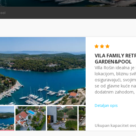
Pool
VILA FAMILY RET
GARDEN&POOL
Villa Rošin idealna j
lokacijom, blizinu sv
osiguravajući, svojim
se od glavne kuće na 
dodatnim zahodom, ku
Detaljan opis
Ukupan kapacitet ovo