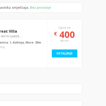
lasniku smještaja.
Bez provizije
Cijene od:
400
eat Villa
€
 WITH GARDE...
Na noć
aonica: 1, Kuhinja, More: 30m
štaj
DETALJNIJE