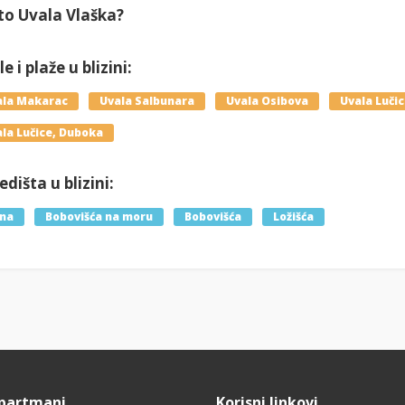
to Uvala Vlaška?
e i plaže u blizini:
ala Makarac
Uvala Salbunara
Uvala Osibova
Uvala Luči
la Lučice, Duboka
dišta u blizini:
lna
Bobovišća na moru
Bobovišća
Ložišća
Apartmani
Korisni linkovi