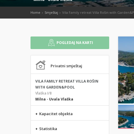
Home
Smještaj
Vila Family retreat Villa Rošin with Garden&
POGLEDAJ NA KARTI
Privatni smještaj
VILA FAMILY RETREAT VILLA ROŠIN
WITH GARDEN&POOL
Vlaška I/8
Milna
-
Uvala Vlaška
+
Kapacitet objekta
+
Statistika