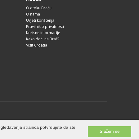
O otoku Braču
O nama
Uvjeti korištenja
Pravilnik o privatnosti
Korisne informacije
Kako doći na Brač?
Visit Croatia
gledavanja stranica potvrđujete da ste
Slažem se