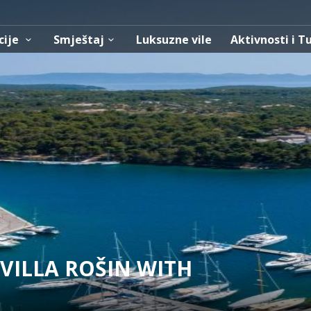
cije
Smještaj
Luksuzne vile
Aktivnosti i T
 VILLA ROŠIN WITH