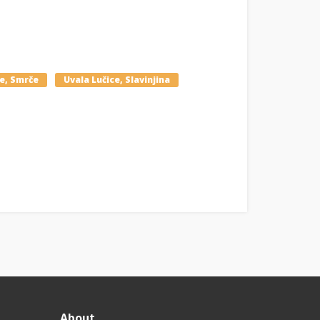
ce, Smrče
Uvala Lučice, Slavinjina
About