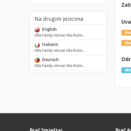
Zaš
Na drugim jezicima
Uval
English
Uv
Villa Family retreat Villa Rošin...
Uva
Italiano
Villa Family retreat Villa Rošin...
Odre
Deutsch
Villa Family retreat Villa Rošin...
Mi
Brač Smještaj
Brač 