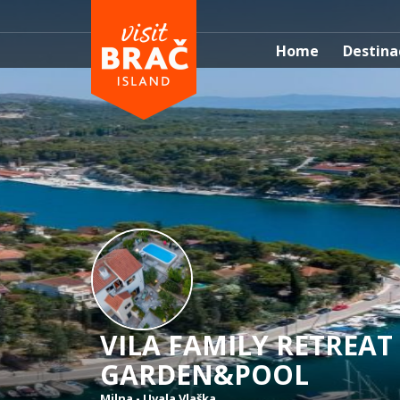
Home
Destina
VILA FAMILY RETREAT
GARDEN&POOL
Milna
-
Uvala Vlaška