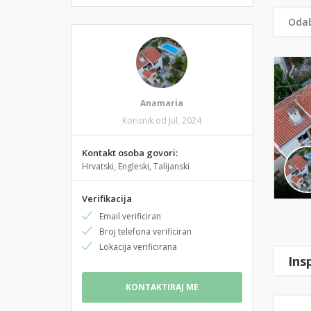
Odab
Anamaria
Korisnik od Jul, 2024
Kontakt osoba govori:
Hrvatski, Engleski, Talijanski
Verifikacija
Email verificiran
Broj telefona verificiran
Lokacija verificirana
Ins
KONTAKTIRAJ ME