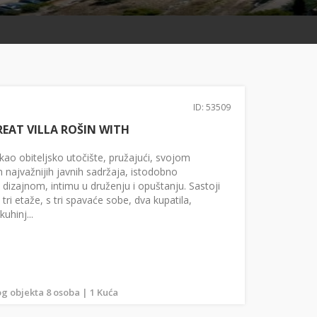
ID: 53509
REAT VILLA ROŠIN WITH
e kao obiteljsko utočište, pružajući, svojom
ih najvažnijih javnih sadržaja, istodobno
 dizajnom, intimu u druženju i opuštanju. Sastoji
tri etaže, s tri spavaće sobe, dva kupatila,
hinj...
g objekta 8 osoba | 1 Kuća