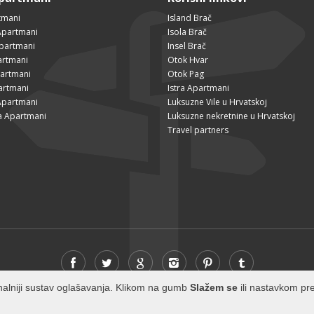
tmani
Island Brač
Apartmani
Isola Brač
Apartmani
Insel Brač
artmani
Otok Hvar
partmani
Otok Pag
artmani
Istra Apartmani
Apartmani
Luksuzne Vile u Hrvatskoj
a Apartmani
Luksuzne nekretnine u Hrvatskoj
Travel partners
cionalniji sustav oglašavanja. Klikom na gumb
Slažem se
ili nastavkom pre
© 2026 Visit-Brac.com - All rights reserved