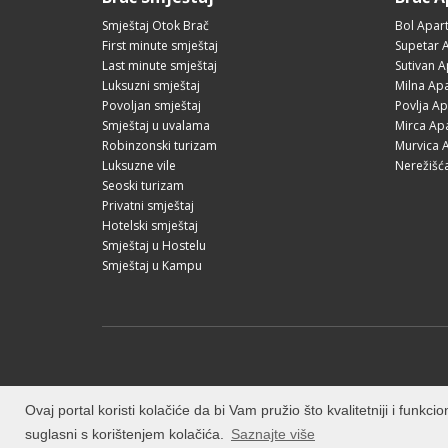
Smještaj Otok Brač
Bol Apar
First minute smještaj
Supetar 
Last minute smještaj
Sutivan 
Luksuzni smještaj
Milna Ap
Povoljan smještaj
Povlja A
Smještaj u uvalama
Mirca Ap
Robinzonski turizam
Murvica 
Luksuzne vile
Nerežišć
Seoski turizam
Privatni smještaj
Hotelski smještaj
Smještaj u Hostelu
Smještaj u Kampu
Ovaj portal koristi kolačiće da bi Vam pružio što kvalitetniji i funk
suglasni s korištenjem kolačića.
Saznajte više