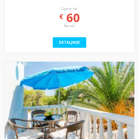
Cijene od:
60
€
Na noć
DETALJNIJE