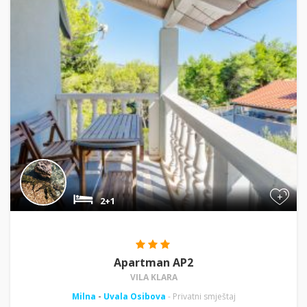
+
2+1
Apartman AP2
VILA KLARA
Milna
-
Uvala Osibova
- Privatni smještaj