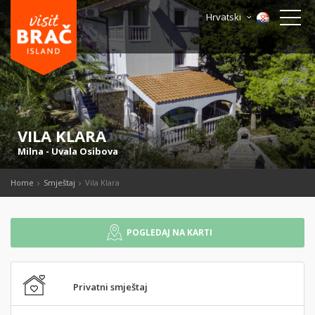
Hrvatski
VILA KLARA
Milna
-
Uvala Osibova
Home
Smještaj
Vila Klara
POGLEDAJ NA KARTI
Privatni smještaj