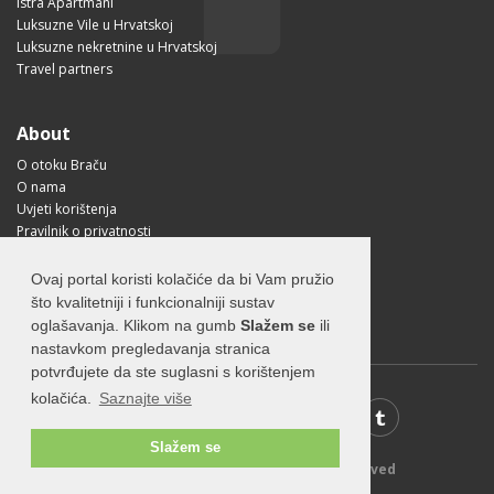
Istra Apartmani
Luksuzne Vile u Hrvatskoj
Luksuzne nekretnine u Hrvatskoj
Travel partners
About
O otoku Braču
O nama
Uvjeti korištenja
Pravilnik o privatnosti
Korisne informacije
Kako doći na Brač?
Ovaj portal koristi kolačiće da bi Vam pružio
Visit Croatia
što kvalitetniji i funkcionalniji sustav
oglašavanja. Klikom na gumb
Slažem se
ili
nastavkom pregledavanja stranica
potvrđujete da ste suglasni s korištenjem
kolačića.
Saznajte više
Slažem se
© 2026 Visit-Brac.com - All rights reserved