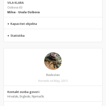
VILA KLARA
Osibova 83
Milna
-
Uvala Osibova
+
Kapacitet objekta
+
Statistika
Radoslav
Korisnik od May, 2013
Kontakt osoba govori:
Hrvatski, Engleski, Njemački