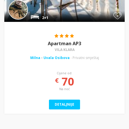
+
2+1
Apartman AP3
VILA KLARA
Milna
-
Uvala Osibova
- Privatni smještaj
Cijene od:
70
€
Na noć
DETALJNIJE