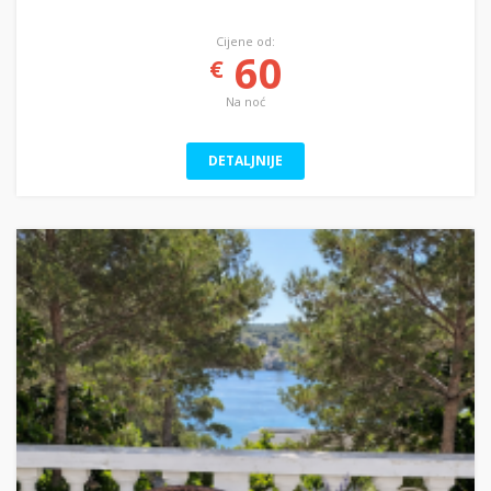
Cijene od:
60
€
Na noć
DETALJNIJE