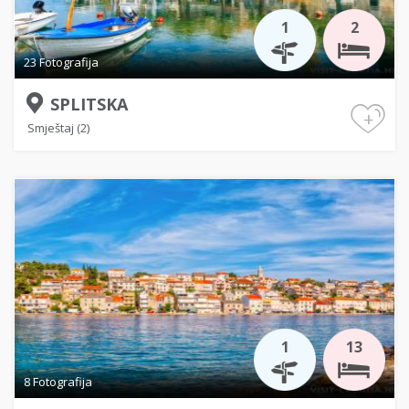
1
2
23 Fotografija
SPLITSKA
+
Smještaj (2)
1
13
8 Fotografija