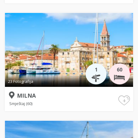
1
60
23 Fotografija
MILNA
+
Smještaj (60)