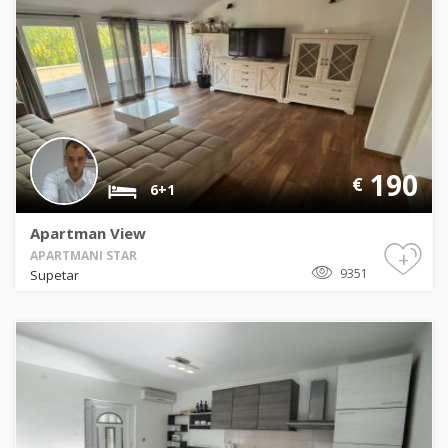
190
€
6+1
Apartman View
+
APARTMANI STAR
9351
Supetar