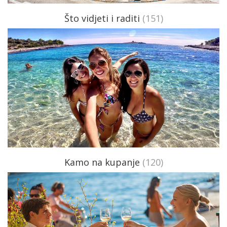
Što vidjeti i raditi
(151)
Kamo na kupanje
(120)