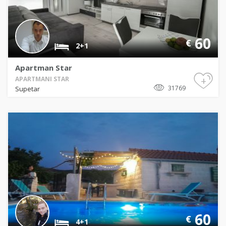
60
€
2+1
Apartman Star
+
APARTMANI STAR
31769
Supetar
60
€
4+1