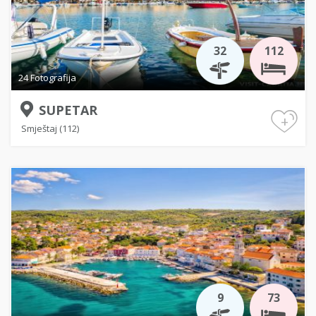
32
112
24 Fotografija
SUPETAR
+
Smještaj (112)
9
73