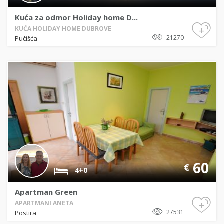
Kuća za odmor Holiday home D...
+
KUĆA HOLIDAY HOME DUBROVE
21270
Pučišća
60
€
4+0
Apartman Green
+
APARTMANI ANETA
27531
Postira