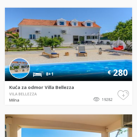
280
€
8+1
Kuća za odmor Villa Bellezza
+
VILA BELLEZZA
19282
Milna