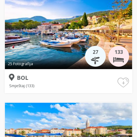
27
133
25 Fotografija
BOL
+
Smještaj (133)