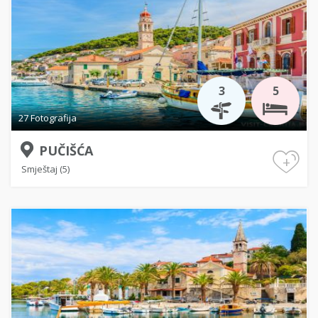
3
5
27 Fotografija
PUČIŠĆA
+
Smještaj (5)