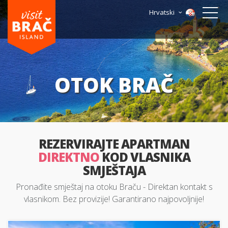
Hrvatski
OTOK BRAČ
REZERVIRAJTE APARTMAN
DIREKTNO
KOD VLASNIKA
SMJEŠTAJA
Pronađite smještaj na otoku Braču - Direktan kontakt s
vlasnikom. Bez provizije! Garantirano najpovoljnije!