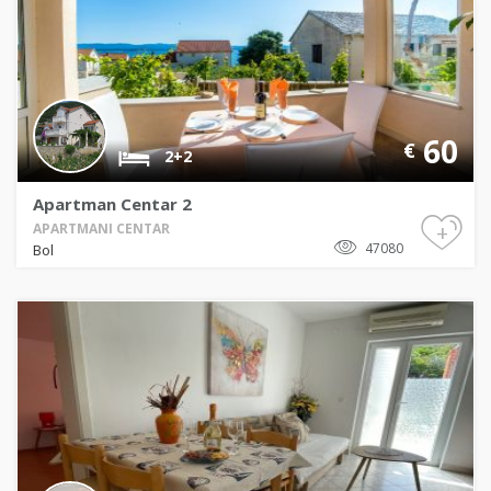
60
€
2+2
Apartman Centar 2
+
APARTMANI CENTAR
47080
Bol