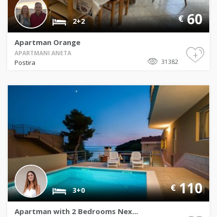
60
€
2+2
Apartman Orange
+
APARTMANI ANETA
31382
Postira
110
€
3+0
Apartman with 2 Bedrooms Nex...