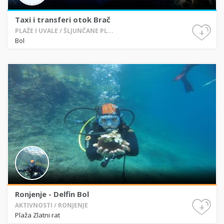
Taxi i transferi otok Brač
+
PLAŽE I UVALE / ŠLJUNČANE PL...
Bol
Ronjenje - Delfin Bol
+
AKTIVNOSTI / RONJENJE
Plaža Zlatni rat