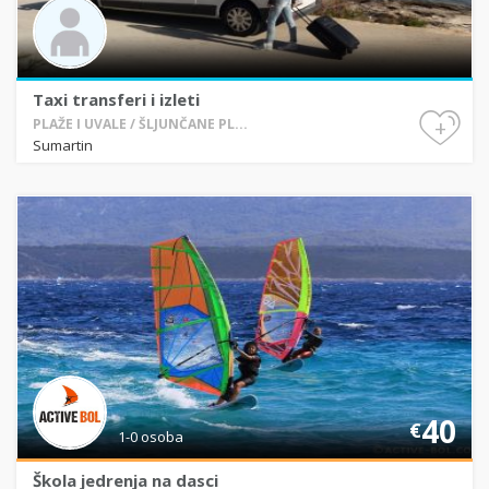
Taxi transferi i izleti
+
PLAŽE I UVALE / ŠLJUNČANE PL...
Sumartin
40
€
1-0 osoba
Škola jedrenja na dasci