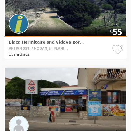
55
€
Blaca Hermitage and Vidova gor...
+
AKTIVNOSTI / HODANJE I PLANI...
Uvala Blaca