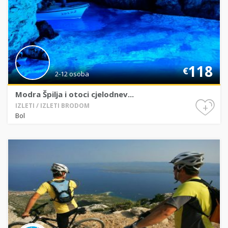
118
€
2-12 osoba
Modra Špilja i otoci cjelodnev...
+
IZLETI / IZLETI BRODOM
Bol