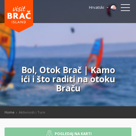
Hrvatski
Bol, Otok Brač | Kamo
ići i što raditi na otoku
Braču
Home
Aktivnosti i Ture
POGLEDAJ NA KARTI