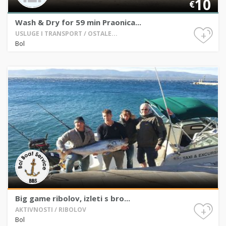
10
€
Wash & Dry for 59 min Praonica...
+
USLUGE I TRANSPORT / OSTALE...
Bol
Big game ribolov, izleti s bro...
+
AKTIVNOSTI / RIBOLOV
Bol