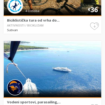
36
€
4-0 osoba
Biciklistička tura od vrha do...
+
AKTIVNOSTI / BICIKLIZAM
Sutivan
2-0 osoba
Vodeni sportovi, parasailing,...