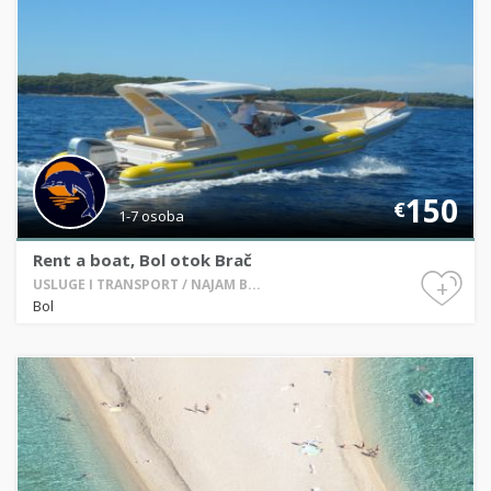
150
€
1-7 osoba
Rent a boat, Bol otok Brač
+
USLUGE I TRANSPORT / NAJAM B...
Bol