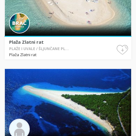
Plaža Zlatni rat
+
PLAŽE I UVALE / ŠLJUNČANE PL...
Plaža Zlatni rat