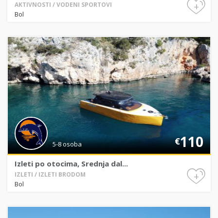
+
AKTIVNOSTI / VODENI SPORTOVI
Bol
110
€
5-8 osoba
Izleti po otocima, Srednja dal...
+
IZLETI / IZLETI BRODOM
Bol