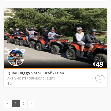
49
€
Quad Buggy Safari Brač - Islan...
+
AKTIVNOSTI / OFF-ROAD IZLETI
Bol
«
1
2
»