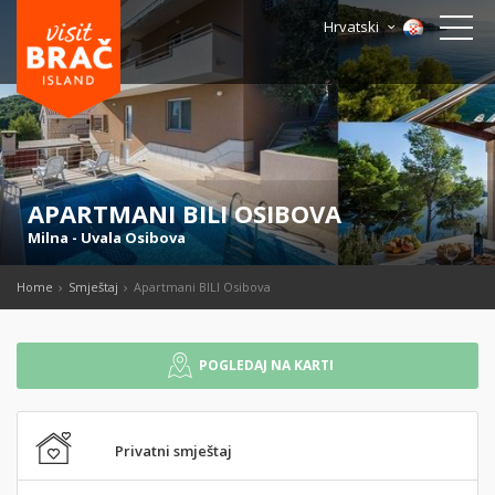
Hrvatski
APARTMANI BILI OSIBOVA
Milna
-
Uvala Osibova
Home
Smještaj
Apartmani BILI Osibova
POGLEDAJ NA KARTI
Privatni smještaj