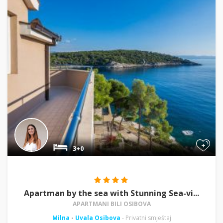
+
3+0
Apartman by the sea with Stunning Sea-vi...
APARTMANI BILI OSIBOVA
Milna
-
Uvala Osibova
- Privatni smještaj