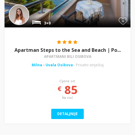
+
3+0
Apartman Steps to the Sea and Beach | Po...
APARTMANI BILI OSIBOVA
Milna
-
Uvala Osibova
- Privatni smještaj
Cijene od:
85
€
Na noć
DETALJNIJE