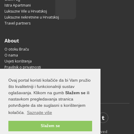
Istra Apartmani
Luksuzne Vile u Hrvatskoj
Luksuzne nekretnine u Hrvatskoj
Travel partners
About
O otoku Braču
O nama
Uvjeti korištenja
Pravilnik o privatnosti
Korisne informacije
Kako doći na Brač?
Ovaj portal koristi kolačiće da bi Vam pružio
Visit Croatia
što kvalitetniji i funkcionalniji sustav
oglašavanja. Klikom na gumb
Slažem se
ili
nastavkom pregledavanja stranica
potvrđujete da ste suglasni s korištenjem
kolačića.
Saznajte više
Slažem se
© 2026 Visit-Brac.com - All rights reserved