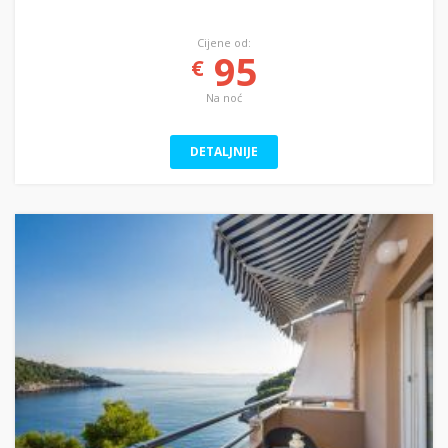
Cijene od:
95
€
Na noć
DETALJNIJE