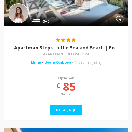
+
3+0
Apartman Steps to the Sea and Beach | Po...
APARTMANI BILI OSIBOVA
Milna
-
Uvala Osibova
- Privatni smještaj
Cijene od:
85
€
Na noć
DETALJNIJE