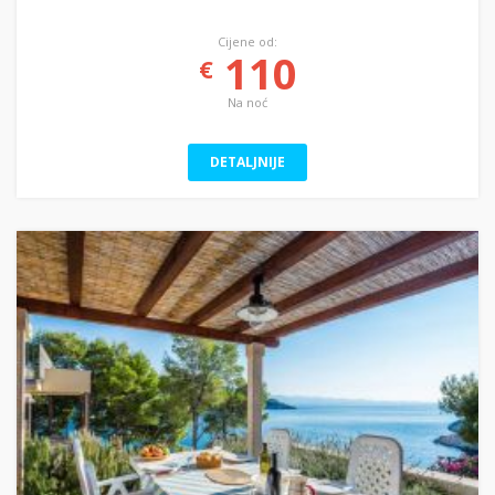
Cijene od:
110
€
Na noć
DETALJNIJE