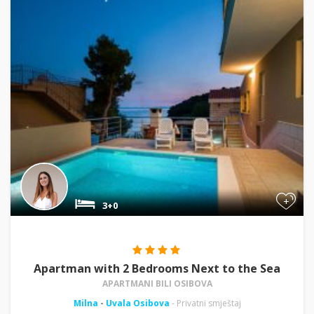
+
3+0
Apartman with 2 Bedrooms Next to the Sea
APARTMANI BILI OSIBOVA
Milna
-
Uvala Osibova
- Privatni smještaj