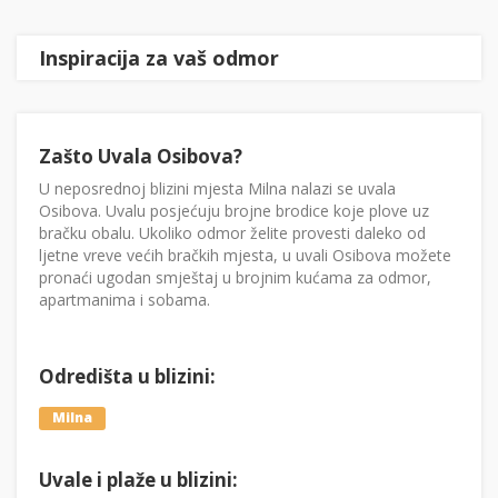
Inspiracija za vaš odmor
Zašto Uvala Osibova?
U neposrednoj blizini mjesta Milna nalazi se uvala
Osibova. Uvalu posjećuju brojne brodice koje plove uz
bračku obalu. Ukoliko odmor želite provesti daleko od
ljetne vreve većih bračkih mjesta, u uvali Osibova možete
pronaći ugodan smještaj u brojnim kućama za odmor,
apartmanima i sobama.
Odredišta u blizini:
Milna
Uvale i plaže u blizini: