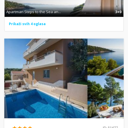
Apartman Steps to the Sea an...
3+0
Prikaži svih 4 oglasa
ID: 51677