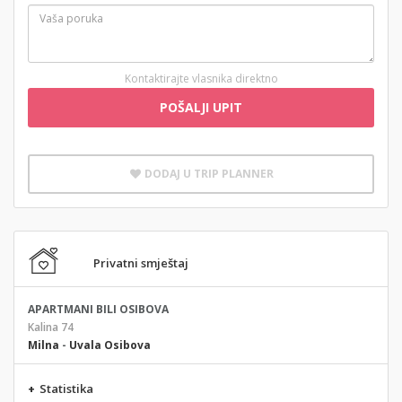
Kontaktirajte vlasnika direktno
POŠALJI UPIT
DODAJ U TRIP PLANNER
Privatni smještaj
APARTMANI BILI OSIBOVA
Kalina 74
Milna
-
Uvala Osibova
+
Statistika