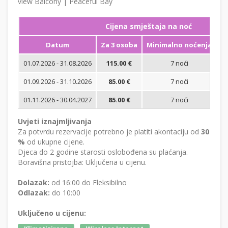
view Balcony | Peaceful Bay
Cijena smještaja na noć
Datum
Za 3 osoba
Minimalno noćenja
01.07.2026 - 31.08.2026
115.00 €
7 noći
Bi
01.09.2026 - 31.10.2026
85.00 €
7 noći
Bi
01.11.2026 - 30.04.2027
85.00 €
7 noći
Bi
Uvjeti iznajmljivanja
Za potvrdu rezervacije potrebno je platiti akontaciju od
30
%
od ukupne cijene.
Djeca do 2 godine starosti oslobođena su plaćanja.
Boravišna pristojba: Uključena u cijenu.
Dolazak:
od 16:00 do Fleksibilno
Odlazak:
do 10:00
Uključeno u cijenu: