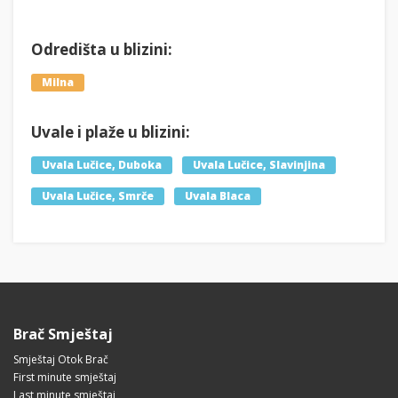
Odredišta u blizini:
Milna
Uvale i plaže u blizini:
Uvala Lučice, Duboka
Uvala Lučice, Slavinjina
Uvala Lučice, Smrče
Uvala Blaca
Brač Smještaj
Smještaj Otok Brač
First minute smještaj
Last minute smještaj