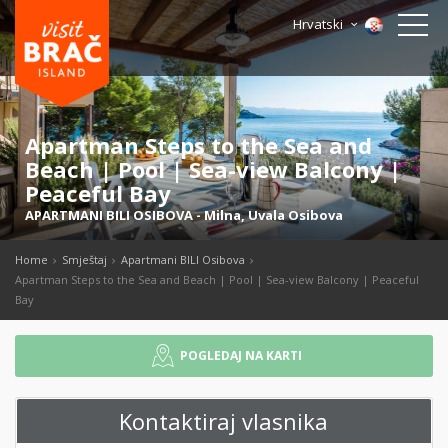
Hrvatski
Apartman Steps to the Sea and
Beach | Pool | Sea-view Balcony |
Peaceful Bay
APARTMANI BILI OSIBOVA
-
Milna
,
Uvala Osibova
Home
Smještaj
Apartmani BILI Osibova
Apartman Steps to the Sea and Beach | Pool | Sea-view Balcony | Peaceful
Bay
POGLEDAJ NA KARTI
Kontaktiraj vlasnika