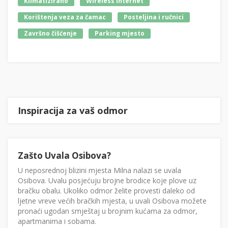
Klimatizirano
Wireless Internet
Korištenja veza za čamac
Posteljina i ručnici
Završno čišćenje
Parking mjesto
Inspiracija za vaš odmor
Zašto Uvala Osibova?
U neposrednoj blizini mjesta Milna nalazi se uvala
Osibova. Uvalu posjećuju brojne brodice koje plove uz
bračku obalu. Ukoliko odmor želite provesti daleko od
ljetne vreve većih bračkih mjesta, u uvali Osibova možete
pronaći ugodan smještaj u brojnim kućama za odmor,
apartmanima i sobama.