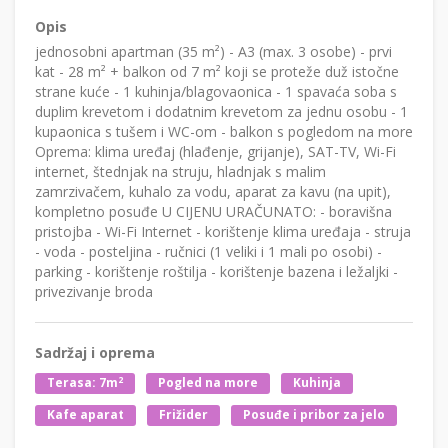
Opis
jednosobni apartman (35 m²) - A3 (max. 3 osobe) - prvi
kat - 28 m² + balkon od 7 m² koji se proteže duž istočne
strane kuće - 1 kuhinja/blagovaonica - 1 spavaća soba s
duplim krevetom i dodatnim krevetom za jednu osobu - 1
kupaonica s tušem i WC-om - balkon s pogledom na more
Oprema: klima uređaj (hlađenje, grijanje), SAT-TV, Wi-Fi
internet, štednjak na struju, hladnjak s malim
zamrzivačem, kuhalo za vodu, aparat za kavu (na upit),
kompletno posuđe U CIJENU URAČUNATO: - boravišna
pristojba - Wi-Fi Internet - korištenje klima uređaja - struja
- voda - posteljina - ručnici (1 veliki i 1 mali po osobi) -
parking - korištenje roštilja - korištenje bazena i ležaljki -
privezivanje broda
Sadržaj i oprema
2
Terasa: 7m
Pogled na more
Kuhinja
Kafe aparat
Frižider
Posuđe i pribor za jelo