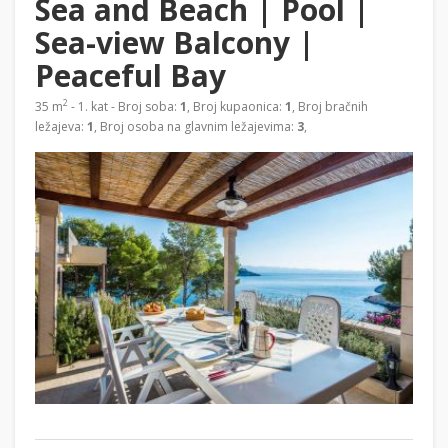
Sea and Beach | Pool |
Sea-view Balcony |
Peaceful Bay
2
35 m
- 1. kat - Broj soba:
1
, Broj kupaonica:
1
, Broj bračnih
ležajeva:
1
, Broj osoba na glavnim ležajevima:
3
,