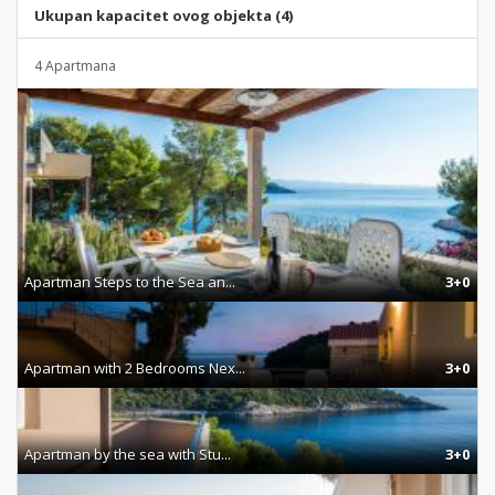
Ukupan kapacitet ovog objekta (4)
4 Apartmana
Apartman Steps to the Sea an...
3+0
Apartman with 2 Bedrooms Nex...
3+0
Apartman by the sea with Stu...
3+0