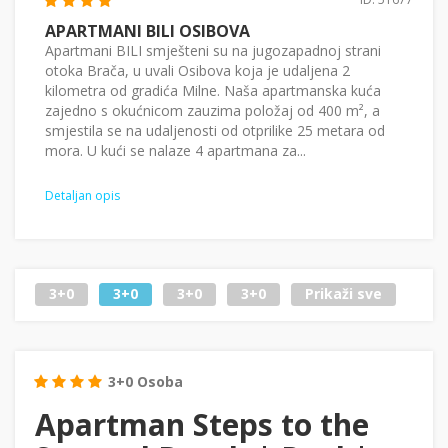
APARTMANI BILI OSIBOVA
Apartmani BILI smješteni su na jugozapadnoj strani
otoka Brača, u uvali Osibova koja je udaljena 2
kilometra od gradića Milne. Naša apartmanska kuća
zajedno s okućnicom zauzima položaj od 400 m², a
smjestila se na udaljenosti od otprilike 25 metara od
mora. U kući se nalaze 4 apartmana za...
Detaljan opis
3+0
3+0
3+0
3+0
Prikaži sve
3+0 Osoba
Apartman Steps to the