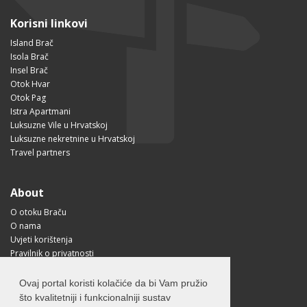
Korisni linkovi
Island Brač
Isola Brač
Insel Brač
Otok Hvar
Otok Pag
Istra Apartmani
Luksuzne Vile u Hrvatskoj
Luksuzne nekretnine u Hrvatskoj
Travel partners
About
O otoku Braču
O nama
Uvjeti korištenja
Pravilnik o privatnosti
Korisne informacije
Kako doći na Brač?
Ovaj portal koristi kolačiće da bi Vam pružio
Visit Croatia
što kvalitetniji i funkcionalniji sustav