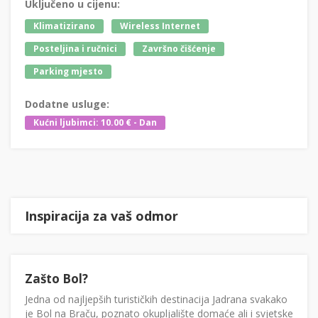
Uključeno u cijenu:
Klimatizirano
Wireless Internet
Posteljina i ručnici
Završno čišćenje
Parking mjesto
Dodatne usluge:
Kućni ljubimci: 10.00 € - Dan
Inspiracija za vaš odmor
Zašto Bol?
Jedna od najljepših turističkih destinacija Jadrana svakako
je Bol na Braču, poznato okupljalište domaće ali i svjetske