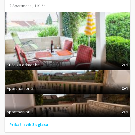
2 Apartmana , 1 Kuća
Kuća za odmor br. 1
2+1
Apartman br. 2
2+1
Apartman br. 3
2+1
Prikaži svih 3 oglasa