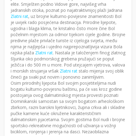
elite. Smješten podno Vidove gore, najvišeg vrha
jadranskih otoka, poznat po najatraktivnijoj plaži Jadrana
Zlatni rat
, uz brojne kulturno-povijesne znamenitosti Bol
je uvijek rado posjećena destinacija. Prirodne lijepote,
ugodna i blaga klima, te kristalno čisto more čine Bol
poželnim mjestom za odmor tijekom cijele godine. Brojne
predivne plaže privlače turiste iz cijeloga svijeta, među
njima je najljepša i ujedno najprepoznatljivija vizura Bola
rajska plaža
Zlatni rat
. Nastala je taloženjem finog zlatnog
šljunka oko podmorskog grebena pružajući se poput
ježičca i do 500 m u more. Pod utejcajem vjetrova, valova
i morskih strujanja vršak
Zlatni rat
stalo mijenja svoj oblik
čineći ga svaki put novim i ponovno zanimljivim.
Osim prirodnihj lijepota Bol svojim posjetiteljima nudi
bogatu kulturno-povjesnu baštinu, pa će vas kroz godine
postojanja ovog dalmatinskog mjesta provesti poznati
Dominikanski samostan sa svojm bogatom arheološkom
zbirkom, razni barokni lijetnikovci, župna crkva ali i skladne
pučke kamene kuće okružene karakterističnim
dalmatinskim pjacetama. Svojim gostima Bol nudi i brojne
sportsko-rekreativne mogućnosti od uživanja u vožnji
biciklom, ronjenja i jerenja na dasci. Nezaobilazna