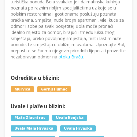
turistička ponuda Bola svakako je i dalmatinska kuhinja
poznata po raznim ribljim specijalitetima uz koje se u
bolskim restoranima i gostionama poslužuju poznata
bračka vina. Smještaj nude brojni apartmani, vile, kuće za
odmor i sobe pa svaki posjetitej Bola može pronaći
idealno mjesto za odmor, birajući između luksuznog
smještaja, preko povoljnog smještaja, first i last minute
ponude, te smještaja u obližnjim uvalama. Upoznajte Bol,
prepustite se čarima njegovih prirodnih lijepota i provedite
nezaboravan odmor na
otoku Braču
.
Odredišta u blizini:
Murvica
Gornji Humac
Uvale i plaže u blizini:
Plaža Zlatni rat
Uvala Konjska
Uvala Mala Hrvaska
Uvala Hrvaska