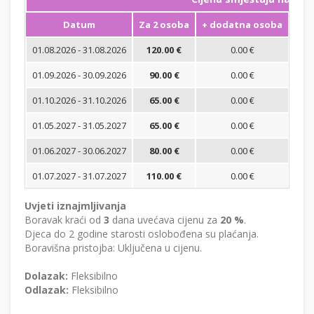
Datum
Za 2 osoba
+ dodatna osoba
Min
01.08.2026 - 31.08.2026
120.00 €
0.00 €
01.09.2026 - 30.09.2026
90.00 €
0.00 €
01.10.2026 - 31.10.2026
65.00 €
0.00 €
01.05.2027 - 31.05.2027
65.00 €
0.00 €
01.06.2027 - 30.06.2027
80.00 €
0.00 €
01.07.2027 - 31.07.2027
110.00 €
0.00 €
Uvjeti iznajmljivanja
Boravak kraći od
3
dana uvećava cijenu za
20 %
.
Djeca do 2 godine starosti oslobođena su plaćanja.
Boravišna pristojba: Uključena u cijenu.
Dolazak:
Fleksibilno
Odlazak:
Fleksibilno