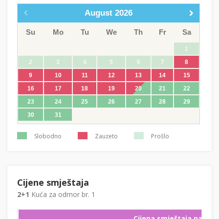
August
2026
Su
Mo
Tu
We
Th
Fr
Sa
1
2
3
4
5
6
7
8
9
10
11
12
13
14
15
16
17
18
19
20
21
22
23
24
25
26
27
28
29
30
31
Slobodno
Zauzeto
Prošlo
Cijene smještaja
2+1
Kuća za odmor br. 1
Cijena smještaja na noć