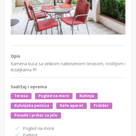
Opis
Kamena kuca sa velikom natkrivenom terasom, rostiljom i
lezaljkama !!!!
Sadržaj i oprema
Terasa
Pogled na more
Kuhinja
Kuhinjska pećnica
Kafe aparat
Frižider
Posuđe i pribor za jelo
Pogled na more
Parking