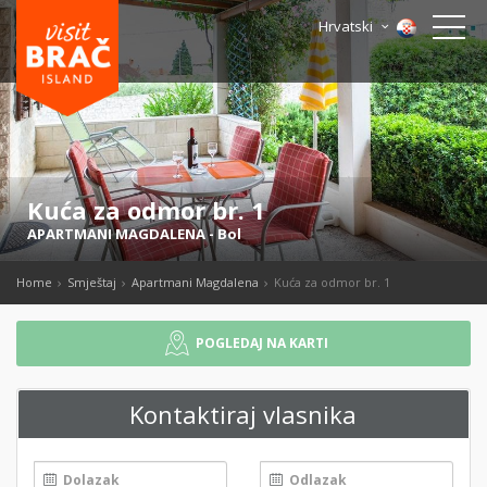
Hrvatski
Kuća za odmor br. 1
APARTMANI MAGDALENA
-
Bol
Home
Smještaj
Apartmani Magdalena
Kuća za odmor br. 1
POGLEDAJ NA KARTI
Kontaktiraj vlasnika