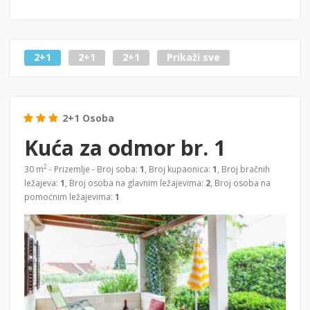
2+1
2+1
2+1
Prikaži sve
2+1 Osoba
Kuća za odmor br. 1
2
30 m
- Prizemlje - Broj soba:
1
, Broj kupaonica:
1
, Broj bračnih
ležajeva:
1
, Broj osoba na glavnim ležajevima:
2
, Broj osoba na
pomoćnim ležajevima:
1