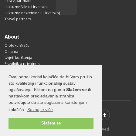
Istra Apartmani
Luksuzne Vile u Hrvatskoj
Luksuzne nekretnine u Hrvatskoj
Travel partners
About
O otoku Braču
O nama
Uvjeti korištenja
Pravilnik o privatnosti
Korisne informacije
Kako doći na Brač?
Ovaj portal koristi kolačiće da bi Vam pružio
Visit Croatia
što kvalitetniji i funkcionalniji sustav
oglašavanja. Klikom na gumb
Slažem se
ili
nastavkom pregledavanja stranica
potvrđujete da ste suglasni s korištenjem
kolačića.
Saznajte više
Slažem se
© 2026 Visit-Brac.com - All rights reserved