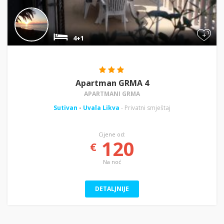
+
4+1
Apartman GRMA 4
APARTMANI GRMA
Sutivan
-
Uvala Likva
- Privatni smještaj
Cijene od:
120
€
Na noć
DETALJNIJE