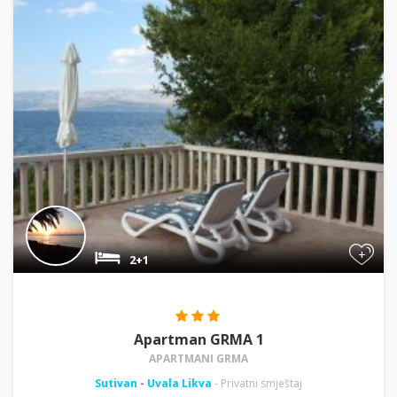
+
2+1
Apartman GRMA 1
APARTMANI GRMA
Sutivan
-
Uvala Likva
- Privatni smještaj