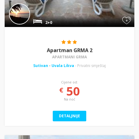
+
2+0
Apartman GRMA 2
APARTMANI GRMA
Sutivan
-
Uvala Likva
- Privatni smještaj
Cijene od:
50
€
Na noć
DETALJNIJE