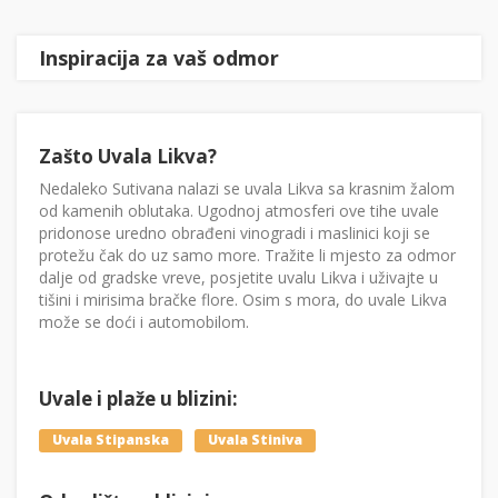
Inspiracija za vaš odmor
Zašto Uvala Likva?
Nedaleko Sutivana nalazi se uvala Likva sa krasnim žalom
od kamenih oblutaka. Ugodnoj atmosferi ove tihe uvale
pridonose uredno obrađeni vinogradi i maslinici koji se
protežu čak do uz samo more. Tražite li mjesto za odmor
dalje od gradske vreve, posjetite uvalu Likva i uživajte u
tišini i mirisima bračke flore. Osim s mora, do uvale Likva
može se doći i automobilom.
Uvale i plaže u blizini:
Uvala Stipanska
Uvala Stiniva