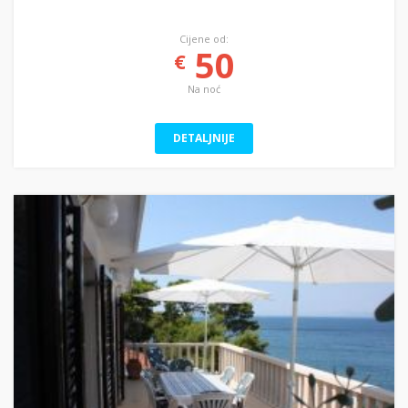
Cijene od:
50
€
Na noć
DETALJNIJE