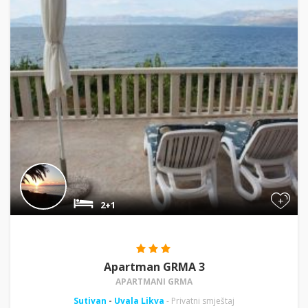
+
2+1
Apartman GRMA 3
APARTMANI GRMA
Sutivan
-
Uvala Likva
- Privatni smještaj