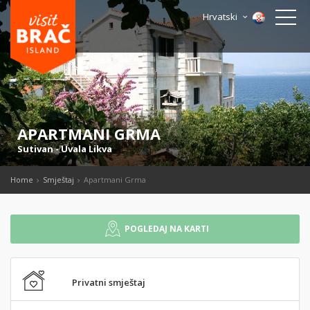
Hrvatski
APARTMANI GRMA
Sutivan
-
Uvala Likva
Home
Smještaj
Apartmani Grma
POGLEDAJ NA KARTI
Privatni smještaj