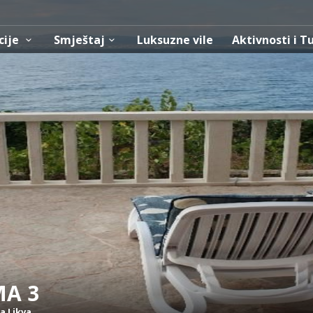
cije
Smještaj
Luksuzne vile
Aktivnosti i T
MA 3
a Likva