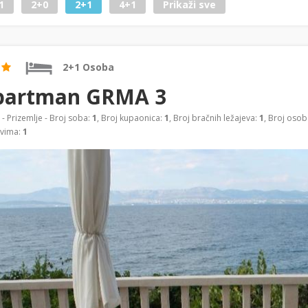
1
2+0
2+1
4+1
Prikaži sve
2+1 Osoba
partman GRMA 3
- Prizemlje - Broj soba:
1
, Broj kupaonica:
1
, Broj bračnih ležajeva:
1
, Broj osob
evima:
1