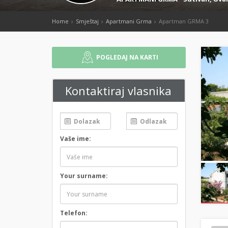
Home
Smještaj
Apartmani Grma
Apartman GRMA 3
POGLEDAJ NA KARTI
Kontaktiraj vlasnika
Vaše ime:
Your surname:
Telefon: