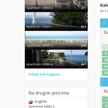
Kal
Apartman GRMA 3
2+1
2+1
A
Apartman GRMA 1
2+1
S
Apartman GRMA 2
2+0
2
9
16
Apartman GRMA 4
4+1
23
30
Prikaži svih 4 oglasa
S
Na drugim jezicima
1
English
8
Apartment GRMA 3