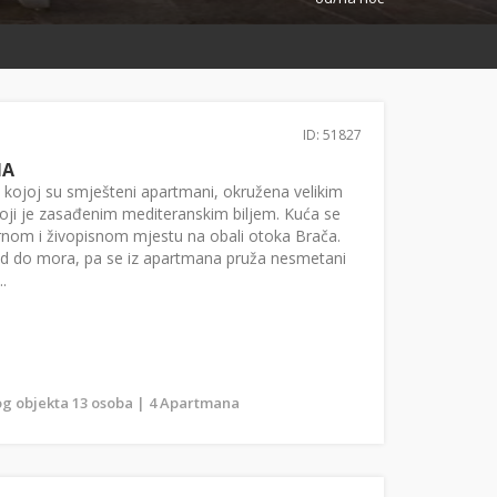
ID: 51827
MA
kojoj su smješteni apartmani, okružena velikim
oji je zasađenim mediteranskim biljem. Kuća se
irnom i živopisnom mjestu na obali otoka Brača.
red do mora, pa se iz apartmana pruža nesmetani
.
g objekta 13 osoba | 4 Apartmana