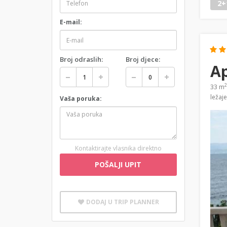
2+
E-mail:
Broj odraslih:
Broj djece:
A
2
33 m
ležaj
Vaša poruka:
Kontaktirajte vlasnika direktno
POŠALJI UPIT
DODAJ U TRIP PLANNER