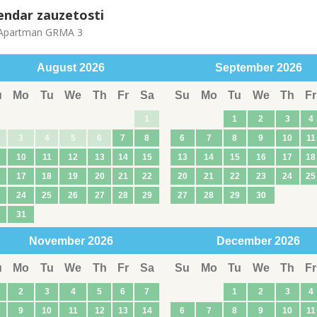
endar zauzetosti
partman GRMA 3
August
2026
September
2026
u
Mo
Tu
We
Th
Fr
Sa
Su
Mo
Tu
We
Th
Fr
1
1
2
3
4
3
4
5
6
7
8
6
7
8
9
10
11
10
11
12
13
14
15
13
14
15
16
17
18
17
18
19
20
21
22
20
21
22
23
24
25
24
25
26
27
28
29
27
28
29
30
31
November
2026
December
2026
u
Mo
Tu
We
Th
Fr
Sa
Su
Mo
Tu
We
Th
Fr
2
3
4
5
6
7
1
2
3
4
9
10
11
12
13
14
6
7
8
9
10
11