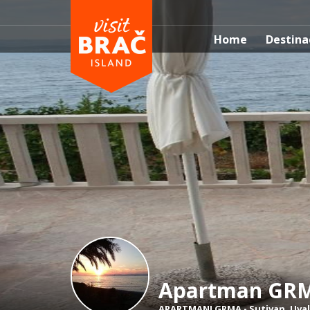
Home
Destina
Apartman GR
APARTMANI GRMA
-
Sutivan
,
Uval