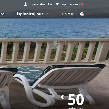
Prijava vlasnika
Trip Planner
(
0
)
ure
Isplaniraj put
Hrvatski
50
€
od/na noć