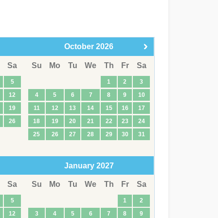
October
2026
Sa
Su
Mo
Tu
We
Th
Fr
Sa
5
1
2
3
12
4
5
6
7
8
9
10
19
11
12
13
14
15
16
17
26
18
19
20
21
22
23
24
25
26
27
28
29
30
31
January
2027
Sa
Su
Mo
Tu
We
Th
Fr
Sa
5
1
2
12
3
4
5
6
7
8
9