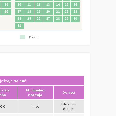
19
10
11
12
13
14
15
16
26
17
18
19
20
21
22
23
24
25
26
27
28
29
30
31
Prošlo
ještaja na noć
datna
Minimalno
Dolasci
oba
noćenja
Bilo kojim
00 €
1 noć
danom