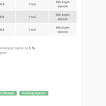
Bilo kojim
00 €
1 noć
danom
Bilo kojim
00 €
1 noć
danom
Bilo kojim
00 €
1 noć
danom
manjuje cijenu za
5 %
.
jene.
 čišćenje
Parking mjesto