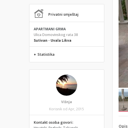
Privatni smještaj
APARTMANI GRMA
Ulica Domovinskog rata 38
Sutivan
-
Uvala Likva
+
Statistika
Višnja
Korisnik od Apr, 2015
Kontakt osoba govori:
Opis
Hrvatski, Engleski, Talijanski