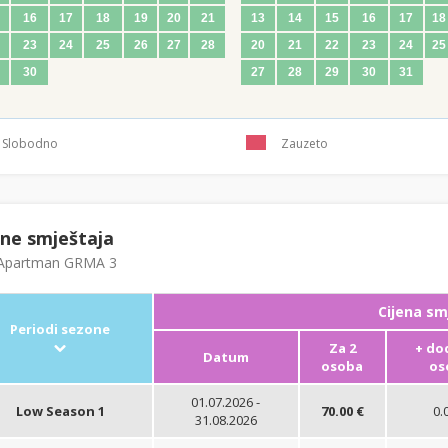
16
17
18
19
20
21
13
14
15
16
17
18
23
24
25
26
27
28
20
21
22
23
24
25
30
27
28
29
30
31
Slobodno
Zauzeto
ene smještaja
partman GRMA 3
Cijena sm
Periodi sezone
Za 2
+ do
Datum
osoba
os
01.07.2026 -
Low Season 1
70.00 €
0.
31.08.2026