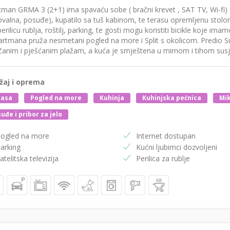
man GRMA 3 (2+1) ima spavaću sobe ( bračni krevet , SAT TV, Wi-fi) 
ovalna, posuđe), kupatilo sa tuš kabinom, te terasu opremljenu stol
erilicu rublja, roštilj, parking, te gosti mogu koristiti bicikle koje im
artmana pruža nesmetani pogled na more i Split s okolicom. Predio S
čanim i pješćanim plažam, a kuća je smještena u mirnom i tihom susjed
žaj i oprema
rasa
Pogled na more
Kuhinja
Kuhinjska pećnica
Mik
uđe i pribor za jelo
ogled na more
Internet dostupan
arking
Kućni ljubimci dozvoljeni
atelitska televizija
Perilica za rublje