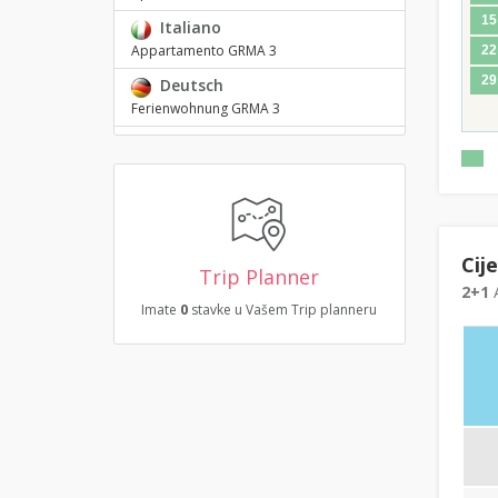
15
Italiano
Appartamento GRMA 3
22
29
Deutsch
Ferienwohnung GRMA 3
Cij
Trip Planner
2+1
A
Imate
0
stavke u Vašem Trip planneru