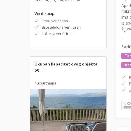
Apart
mikr
Verifikacija
ima p
Email verificiran
iz ap
Broj telefona verificiran
šljun
Lokacija verificirana
Sadr
Te
Ukupan kapacitet ovog objekta
Pos
(4)
P
4 Apartmana
P
S