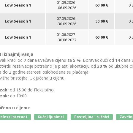
01.09.2026 -
Low Season 1
60.00 €
0.
06.09.2026
07.09.2026 -
Low Season 1
50.00 €
0.
30.09.2026
01.06.2027 -
Low Season 1
60.00 €
0.
30.06.2027
ti iznajmljivanja
vak kraći od
7
dana uvećava cijenu za
5 %
. Boravak duži od
14
dana u
tvrdu rezervacije potrebno je platiti akontaciju od
30 %
od ukupne ci
 do 2 godine starosti oslobođena su plaćanja.
išna pristojba: Uključena u cijenu.
zak:
od 15:00 do Fleksibilno
zak:
do 10:00
učeno u cijenu:
eless Internet
Kućni ljubimci
Posteljina i ručnici
Završno