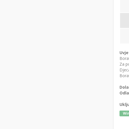
Uvje
Bora
Za po
Djeca
Borav
Dola
Odla
Uklj
Wir