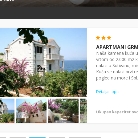
APARTMANI GR
Naša kamena kuća u 
vrtom od 2.000 m2 k
nalazi u Sutivanu, m
Kuća se nalazi prvi 
pogled na more i Spl..
Detaljan opis
Ukupan kapacitet ovo