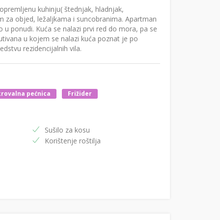
opremljenu kuhinju( štednjak, hladnjak,
om za objed, ležaljkama i suncobranima. Apartman
amo u ponudi. Kuća se nalazi prvi red do mora, pa se
utivana u kojem se nalazi kuća poznat je po
stvu rezidencijalnih vila.
rovalna pećnica
Frižider
Sušilo za kosu
Korištenje roštilja