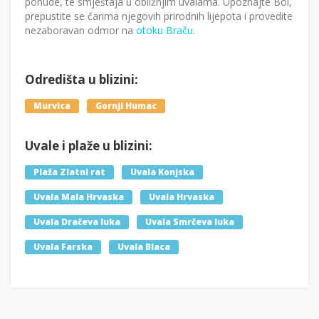
ponude, te smještaja u obližnjim uvalama. Upoznajte Bol,
prepustite se čarima njegovih prirodnih lijepota i provedite
nezaboravan odmor na
otoku Braču
.
Odredišta u blizini:
Murvica
Gornji Humac
Uvale i plaže u blizini:
Plaža Zlatni rat
Uvala Konjska
Uvala Mala Hrvaska
Uvala Hrvaska
Uvala Dračeva luka
Uvala Smrčeva luka
Uvala Farska
Uvala Blaca