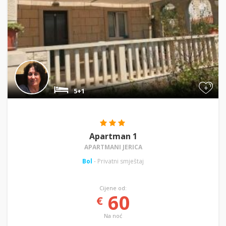
+
5+1
Apartman 1
APARTMANI JERICA
Bol
- Privatni smještaj
Cijene od:
60
€
Na noć