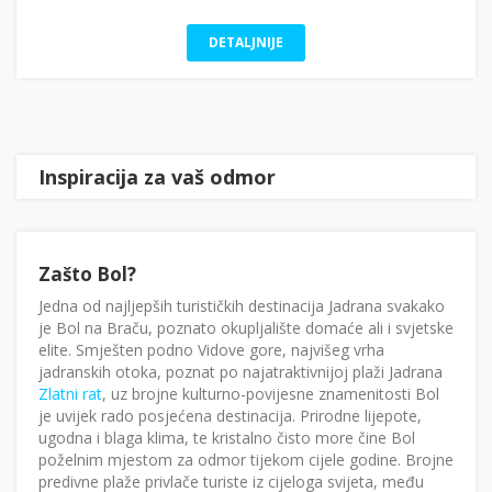
DETALJNIJE
Inspiracija za vaš odmor
Zašto Bol?
Jedna od najljepših turističkih destinacija Jadrana svakako
je Bol na Braču, poznato okupljalište domaće ali i svjetske
elite. Smješten podno Vidove gore, najvišeg vrha
jadranskih otoka, poznat po najatraktivnijoj plaži Jadrana
Zlatni rat
, uz brojne kulturno-povijesne znamenitosti Bol
je uvijek rado posjećena destinacija. Prirodne lijepote,
ugodna i blaga klima, te kristalno čisto more čine Bol
poželnim mjestom za odmor tijekom cijele godine. Brojne
predivne plaže privlače turiste iz cijeloga svijeta, među