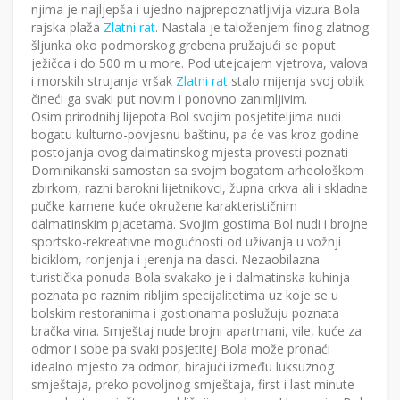
njima je najljepša i ujedno najprepoznatljivija vizura Bola
rajska plaža
Zlatni rat
. Nastala je taloženjem finog zlatnog
šljunka oko podmorskog grebena pružajući se poput
ježičca i do 500 m u more. Pod utejcajem vjetrova, valova
i morskih strujanja vršak
Zlatni rat
stalo mijenja svoj oblik
čineći ga svaki put novim i ponovno zanimljivim.
Osim prirodnihj lijepota Bol svojim posjetiteljima nudi
bogatu kulturno-povjesnu baštinu, pa će vas kroz godine
postojanja ovog dalmatinskog mjesta provesti poznati
Dominikanski samostan sa svojm bogatom arheološkom
zbirkom, razni barokni lijetnikovci, župna crkva ali i skladne
pučke kamene kuće okružene karakterističnim
dalmatinskim pjacetama. Svojim gostima Bol nudi i brojne
sportsko-rekreativne mogućnosti od uživanja u vožnji
biciklom, ronjenja i jerenja na dasci. Nezaobilazna
turistička ponuda Bola svakako je i dalmatinska kuhinja
poznata po raznim ribljim specijalitetima uz koje se u
bolskim restoranima i gostionama poslužuju poznata
bračka vina. Smještaj nude brojni apartmani, vile, kuće za
odmor i sobe pa svaki posjetitej Bola može pronaći
idealno mjesto za odmor, birajući između luksuznog
smještaja, preko povoljnog smještaja, first i last minute