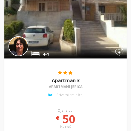
+
4+1
Apartman 3
APARTMANI JERICA
Bol
- Privatni smještaj
Cijene od:
50
€
Na noć