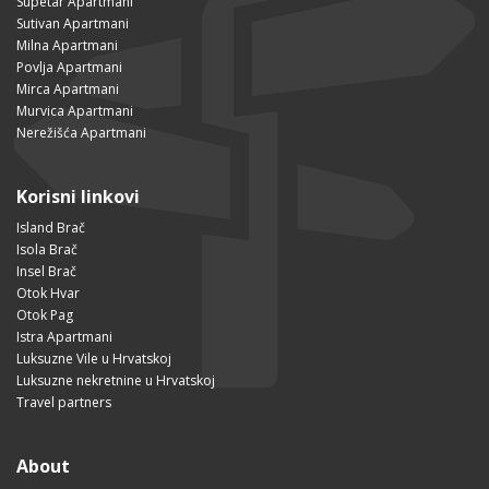
Supetar Apartmani
Sutivan Apartmani
Milna Apartmani
Povlja Apartmani
Mirca Apartmani
Murvica Apartmani
Nerežišća Apartmani
Korisni linkovi
Island Brač
Isola Brač
Insel Brač
Otok Hvar
Otok Pag
Istra Apartmani
Luksuzne Vile u Hrvatskoj
Luksuzne nekretnine u Hrvatskoj
Travel partners
About