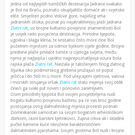
Jedna od najljepših turističkih destinacija Jadrana svakako
je Bol na Braču, poznato okupljalište domaće ali i svjetske
elite. Smješten podno Vidove gore, najvišeg vrha
jadranskih otoka, poznat po najatraktivnijoj plaži Jadrana
Zlatni rat
, uz brojne kulturno-povijesne znamenitosti Bol
je uvijek rado posjećena destinacija. Prirodne lijepote,
ugodna i blaga klima, te kristalno čisto more čine Bol
poželnim mjestom za odmor tijekom cijele godine. Brojne
predivne plaže privlače turiste iz cijeloga svijeta, među
njima je najljepša i ujedno najprepoznatljivija vizura Bola
rajska plaža
Zlatni rat
. Nastala je taloženjem finog zlatnog
šljunka oko podmorskog grebena pružajući se poput
ježičca i do 500 m u more. Pod utejcajem vjetrova, valova
i morskih strujanja vršak
Zlatni rat
stalo mijenja svoj oblik
čineći ga svaki put novim i ponovno zanimljivim.
Osim prirodnihj lijepota Bol svojim posjetiteljima nudi
bogatu kulturno-povjesnu baštinu, pa će vas kroz godine
postojanja ovog dalmatinskog mjesta provesti poznati
Dominikanski samostan sa svojm bogatom arheološkom
zbirkom, razni barokni lijetnikovci, župna crkva ali i skladne
pučke kamene kuće okružene karakterističnim
dalmatinskim pjacetama. Svojim gostima Bol nudi i brojne