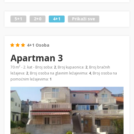
5+1
2+0
4+1
Prikaži sve
4+1 Osoba
Apartman 3
2
70 m
- 2. kat - Broj soba:
2
, Broj kupaonica:
2
, Broj bračnih
ležajeva:
2
, Broj osoba na glavnim ležajevima:
4
, Broj osoba na
pomoćnim ležajevima:
1