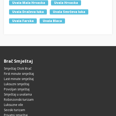
Uvala Mala Hrvaska
Uvala Hrvaska
Uvala Dračeva luka
Uvala Smrčeva luka
Uvala Farska
Uvala Blaca
Brač Smještaj
Smještaj Otok Brač
First minute smještaj
Last minute smještaj
Luksuzni smještaj
Povoljan smještaj
Smještaj u uvalama
Robinzonski turizam
Luksuzne vile
Seoski turizam
Privatni smještaj