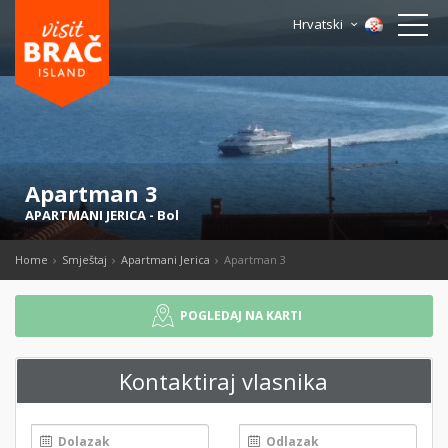
Hrvatski
Apartman 3
APARTMANI JERICA
-
Bol
Home
Smještaj
Apartmani Jerica
Apartman 3
POGLEDAJ NA KARTI
Kontaktiraj vlasnika