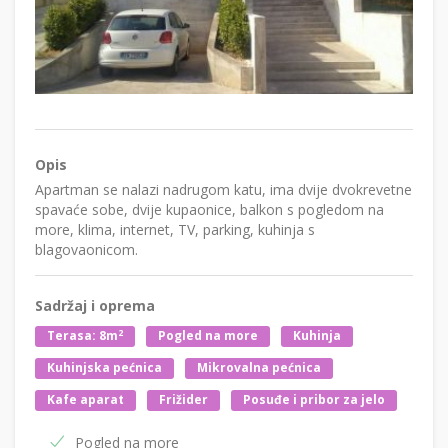
Opis
Apartman se nalazi nadrugom katu, ima dvije dvokrevetne
spavaće sobe, dvije kupaonice, balkon s pogledom na
more, klima, internet, TV, parking, kuhinja s
blagovaonicom.
Sadržaj i oprema
2
Terasa: 8m
Pogled na more
Kuhinja
Kuhinjska pećnica
Mikrovalna pećnica
Kafe aparat
Frižider
Posuđe i pribor za jelo
Pogled na more