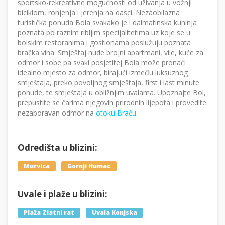
sportsko-rekreativne mogućnosti od uživanja u vožnji
biciklom, ronjenja i jerenja na dasci. Nezaobilazna
turistička ponuda Bola svakako je i dalmatinska kuhinja
poznata po raznim ribljim specijalitetima uz koje se u
bolskim restoranima i gostionama poslužuju poznata
bračka vina. Smještaj nude brojni apartmani, vile, kuće za
odmor i sobe pa svaki posjetitej Bola može pronaći
idealno mjesto za odmor, birajući između luksuznog
smještaja, preko povoljnog smještaja, first i last minute
ponude, te smještaja u obližnjim uvalama. Upoznajte Bol,
prepustite se čarima njegovih prirodnih lijepota i provedite
nezaboravan odmor na
otoku Braču
.
Odredišta u blizini:
Murvica
Gornji Humac
Uvale i plaže u blizini:
Plaža Zlatni rat
Uvala Konjska