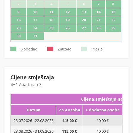
2
3
4
5
6
7
8
9
10
11
12
13
14
15
16
17
18
19
20
21
22
23
24
25
26
27
28
29
30
31
Slobodno
Zauzeto
Prošlo
Cijene smještaja
4+1
Apartman 3
Cijena smještaja na noć
Datum
Za 4 osoba
+ dodatna osoba
Min
23.07.2026 - 22.08.2026
145.00 €
10.00 €
23.08.2026 - 31.08.2026
115.00 €
10.00 €