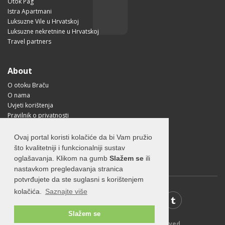
Otok Pag
Istra Apartmani
Luksuzne Vile u Hrvatskoj
Luksuzne nekretnine u Hrvatskoj
Travel partners
About
O otoku Braču
O nama
Uvjeti korištenja
Pravilnik o privatnosti
Korisne informacije
Kako doći na Brač?
Ovaj portal koristi kolačiće da bi Vam pružio
Visit Croatia
što kvalitetniji i funkcionalniji sustav
oglašavanja. Klikom na gumb
Slažem se
ili
nastavkom pregledavanja stranica
potvrđujete da ste suglasni s korištenjem
kolačića.
Saznajte više
Slažem se
© 2026 Visit-Brac.com - All rights reserved