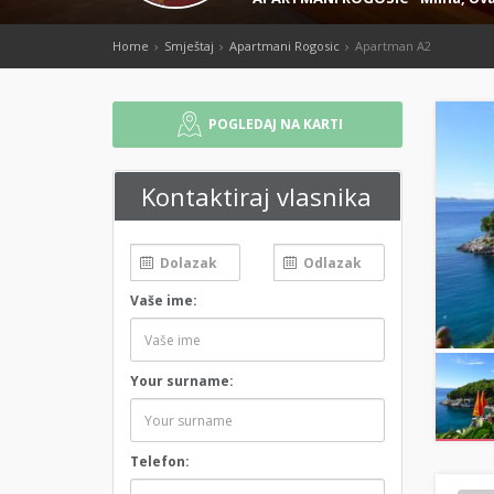
Home
Smještaj
Apartmani Rogosic
Apartman A2
POGLEDAJ NA KARTI
Kontaktiraj vlasnika
Vaše ime:
Your surname:
Telefon: