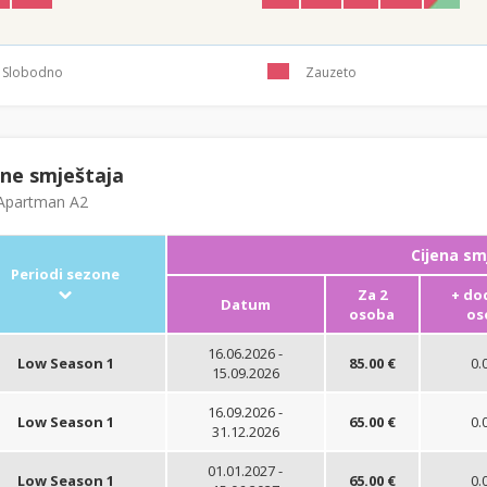
Slobodno
Zauzeto
ene smještaja
partman A2
Cijena sm
Periodi sezone
Za 2
+ do
Datum
osoba
os
16.06.2026 -
Low Season 1
85.00 €
0.
15.09.2026
16.09.2026 -
Low Season 1
65.00 €
0.
31.12.2026
01.01.2027 -
Low Season 1
65.00 €
0.