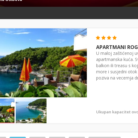
APARTMANI ROG
U maloj zaštićenoj u
apartmanska kuća. S
balkon ili treasu s 
more i susjedni otok 
poziva na vecernja d
Ukupan kapacitet ovo