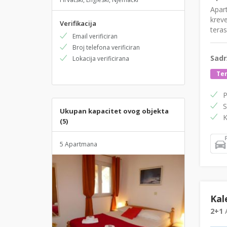
Apar
krev
Verifikacija
teras
Email verificiran
Broj telefona verificiran
Sadr
Lokacija verificirana
Ter
P
S
Ukupan kapacitet ovog objekta
K
(5)
5 Apartmana
Kal
2+1
A