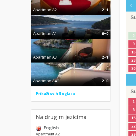
Apartman A2
2+1
S
Apartman A1
6+0
2
9
16
Apartman A3
2+1
23
30
Apartman A4
2+0
S
Prikaži svih 5 oglasa
1
8
Na drugim jezicima
15
22
English
Apartment A2
29