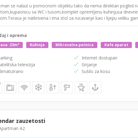
tman se nalazi u pomocnom objektu tako da nema direktan pogled n
etom,kupaonicu sa WC i tusom,komplet opremljenu kuhinjusa dnevnim
om.Terasa je natkrivena i ima stol za rucavanje kao i lijepu veliku gar
žaj i oprema
2
asa: 23m
Kuhinja
Mikrovalna pećnica
Kafe aparat
arking
Internet dostupan
atelitska televizija
Grijanje
limatizirano
Sušilo za kosu
endar zauzetosti
partman A2