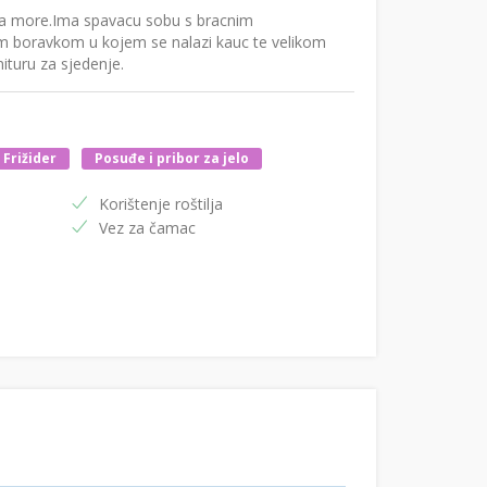
a more.Ima spavacu sobu s bracnim
 boravkom u kojem se nalazi kauc te velikom
nituru za sjedenje.
Frižider
Posuđe i pribor za jelo
Korištenje roštilja
Vez za čamac