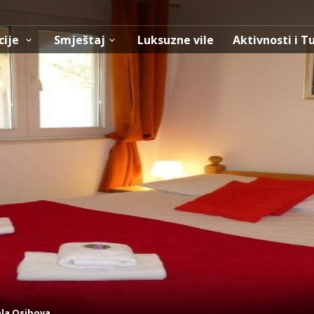
cije
Smještaj
Luksuzne vile
Aktivnosti i T
la Osibova