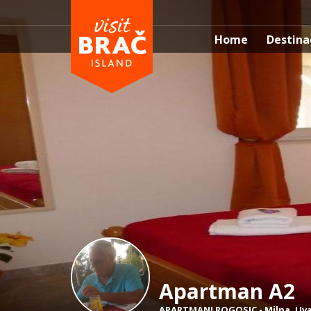
Home
Destina
Apartman A2
APARTMANI ROGOSIC
-
Milna
,
Uva