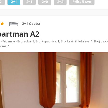
0
2+1
2+1
2+0
2+2
Prikaži sve
2+1 Osoba
partman A2
- Prizemlje - Broj soba:
1
, Broj kupaonica:
1
, Broj bračnih ležajeva:
1
, Broj osob
evima:
1