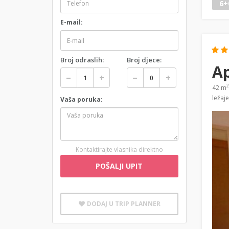
6+
E-mail:
Broj odraslih:
Broj djece:
A
2
42 m
ležaj
Vaša poruka:
Kontaktirajte vlasnika direktno
POŠALJI UPIT
DODAJ U TRIP PLANNER