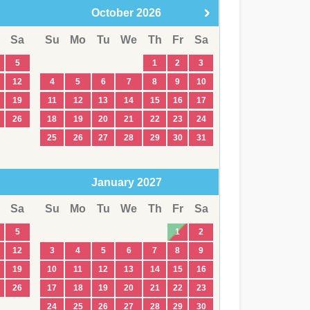
October
2026
Sa
Su
Mo
Tu
We
Th
Fr
Sa
5
1
2
3
12
4
5
6
7
8
9
10
19
11
12
13
14
15
16
17
26
18
19
20
21
22
23
24
25
26
27
28
29
30
31
January
2027
Sa
Su
Mo
Tu
We
Th
Fr
Sa
5
1
2
12
3
4
5
6
7
8
9
19
10
11
12
13
14
15
16
26
17
18
19
20
21
22
23
24
25
26
27
28
29
30