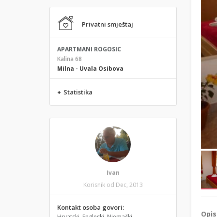
Privatni smještaj
APARTMANI ROGOSIC
Kalina 68
Milna
-
Uvala Osibova
+
Statistika
Ivan
Korisnik od Dec, 2013
Kontakt osoba govori:
Opis
Hrvatski, Engleski, Njemački