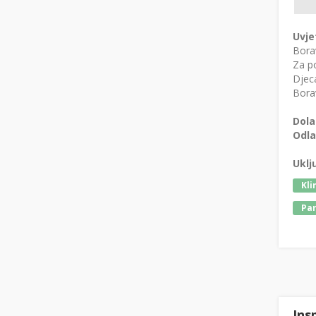
Uvje
Bora
Za po
Djeca
Borav
Dola
Odla
Uklj
Kli
Par
Ins