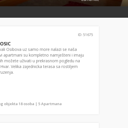
ID: 51675
OSIC
vali Osibova uz samo more nalazi se naša
vi apartmani su kompletno namješteni i imaju
kojih možete uživati u prekrasnom pogledu na
Hvar. Velika zajednicka terasa sa rostiljem
ruzenja.
g objekta 18 osoba | 5 Apartmana