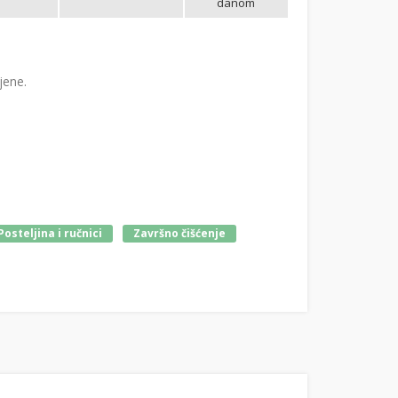
danom
jene.
Posteljina i ručnici
Završno čišćenje