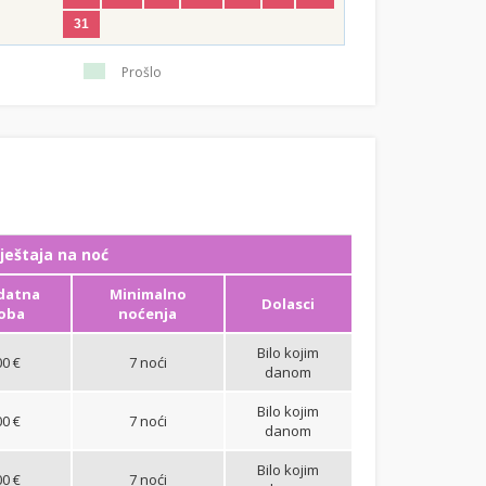
31
Prošlo
ještaja na noć
datna
Minimalno
Dolasci
oba
noćenja
Bilo kojim
00 €
7 noći
danom
Bilo kojim
00 €
7 noći
danom
Bilo kojim
00 €
7 noći