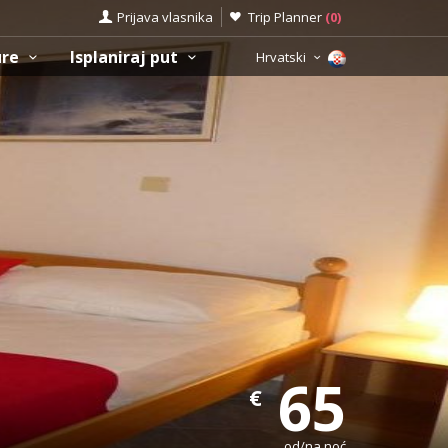
Prijava vlasnika
Trip Planner
(
0
)
ure
Isplaniraj put
Hrvatski
65
€
od/na noć