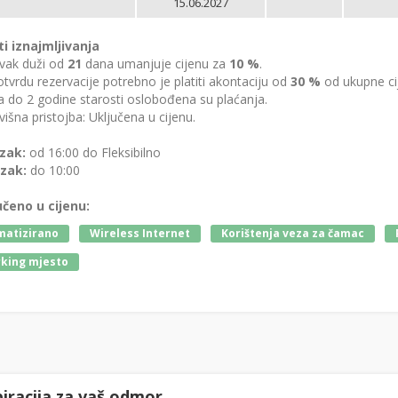
15.06.2027
ti iznajmljivanja
vak duži od
21
dana umanjuje cijenu za
10 %
.
tvrdu rezervacije potrebno je platiti akontaciju od
30 %
od ukupne ci
 do 2 godine starosti oslobođena su plaćanja.
išna pristojba: Uključena u cijenu.
zak:
od 16:00 do Fleksibilno
zak:
do 10:00
učeno u cijenu:
matizirano
Wireless Internet
Korištenja veza za čamac
king mjesto
piracija za vaš odmor