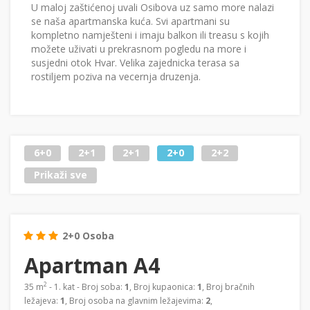
U maloj zaštićenoj uvali Osibova uz samo more nalazi
se naša apartmanska kuća. Svi apartmani su
kompletno namješteni i imaju balkon ili treasu s kojih
možete uživati u prekrasnom pogledu na more i
susjedni otok Hvar. Velika zajednicka terasa sa
rostiljem poziva na vecernja druzenja.
6+0
2+1
2+1
2+0
2+2
Prikaži sve
2+0 Osoba
Apartman A4
2
35 m
- 1. kat - Broj soba:
1
, Broj kupaonica:
1
, Broj bračnih
ležajeva:
1
, Broj osoba na glavnim ležajevima:
2
,