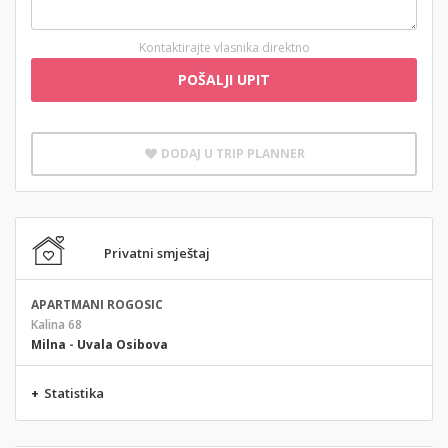
Kontaktirajte vlasnika direktno
POŠALJI UPIT
DODAJ U TRIP PLANNER
Privatni smještaj
APARTMANI ROGOSIC
Kalina 68
Milna
-
Uvala Osibova
+
Statistika