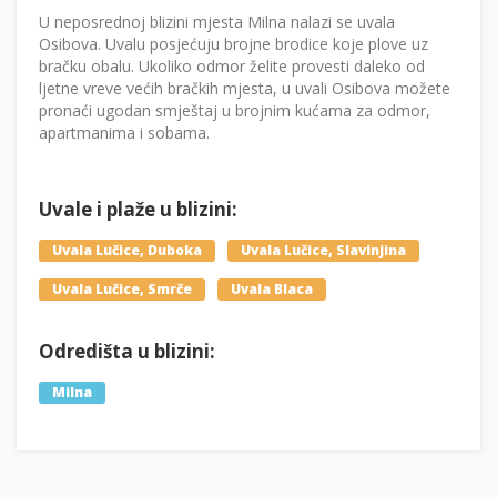
U neposrednoj blizini mjesta Milna nalazi se uvala
Osibova. Uvalu posjećuju brojne brodice koje plove uz
bračku obalu. Ukoliko odmor želite provesti daleko od
ljetne vreve većih bračkih mjesta, u uvali Osibova možete
pronaći ugodan smještaj u brojnim kućama za odmor,
apartmanima i sobama.
Uvale i plaže u blizini:
Uvala Lučice, Duboka
Uvala Lučice, Slavinjina
Uvala Lučice, Smrče
Uvala Blaca
Odredišta u blizini:
Milna