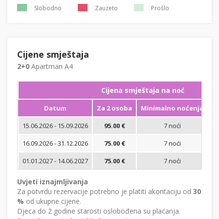
Slobodno
Zauzeto
Prošlo
Cijene smještaja
2+0
Apartman A4
Cijena smještaja na noć
Datum
Za 2 osoba
Minimalno noćenja
15.06.2026 - 15.09.2026
95.00 €
7 noći
Bi
16.09.2026 - 31.12.2026
75.00 €
7 noći
Bi
01.01.2027 - 14.06.2027
75.00 €
7 noći
Bi
Uvjeti iznajmljivanja
Za potvrdu rezervacije potrebno je platiti akontaciju od
30
%
od ukupne cijene.
Djeca do 2 godine starosti oslobođena su plaćanja.