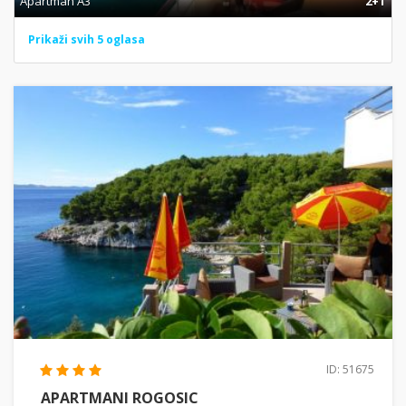
Apartman A3
2+1
Prikaži svih 5 oglasa
ID: 51675
APARTMANI ROGOSIC