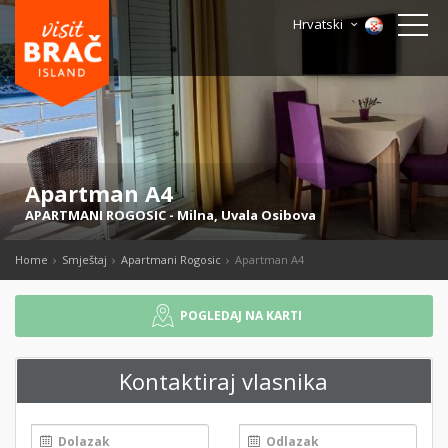
Hrvatski
Apartman A4
APARTMANI ROGOSIC
-
Milna
,
Uvala Osibova
Home
Smještaj
Apartmani Rogosic
Apartman A4
POGLEDAJ NA KARTI
Kontaktiraj vlasnika