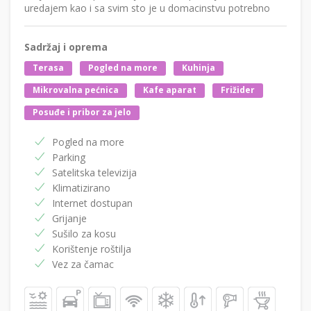
uredajem kao i sa svim sto je u domacinstvu potrebno
Sadržaj i oprema
Terasa
Pogled na more
Kuhinja
Mikrovalna pećnica
Kafe aparat
Frižider
Posuđe i pribor za jelo
Pogled na more
Parking
Satelitska televizija
Klimatizirano
Internet dostupan
Grijanje
Sušilo za kosu
Korištenje roštilja
Vez za čamac