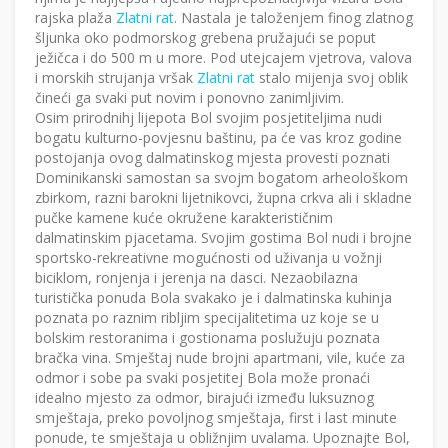
rajska plaža
Zlatni rat
. Nastala je taloženjem finog zlatnog
šljunka oko podmorskog grebena pružajući se poput
ježičca i do 500 m u more. Pod utejcajem vjetrova, valova
i morskih strujanja vršak
Zlatni rat
stalo mijenja svoj oblik
čineći ga svaki put novim i ponovno zanimljivim.
Osim prirodnihj lijepota Bol svojim posjetiteljima nudi
bogatu kulturno-povjesnu baštinu, pa će vas kroz godine
postojanja ovog dalmatinskog mjesta provesti poznati
Dominikanski samostan sa svojm bogatom arheološkom
zbirkom, razni barokni lijetnikovci, župna crkva ali i skladne
pučke kamene kuće okružene karakterističnim
dalmatinskim pjacetama. Svojim gostima Bol nudi i brojne
sportsko-rekreativne mogućnosti od uživanja u vožnji
biciklom, ronjenja i jerenja na dasci. Nezaobilazna
turistička ponuda Bola svakako je i dalmatinska kuhinja
poznata po raznim ribljim specijalitetima uz koje se u
bolskim restoranima i gostionama poslužuju poznata
bračka vina. Smještaj nude brojni apartmani, vile, kuće za
odmor i sobe pa svaki posjetitej Bola može pronaći
idealno mjesto za odmor, birajući između luksuznog
smještaja, preko povoljnog smještaja, first i last minute
ponude, te smještaja u obližnjim uvalama. Upoznajte Bol,