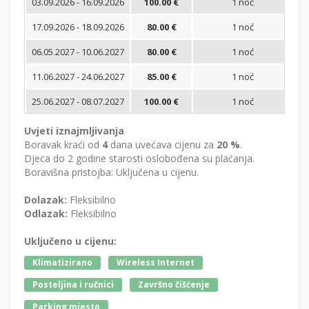
03.09.2026 - 16.09.2026
100.00 €
1 noć
Bi
17.09.2026 - 18.09.2026
80.00 €
1 noć
Bi
06.05.2027 - 10.06.2027
80.00 €
1 noć
Bi
11.06.2027 - 24.06.2027
85.00 €
1 noć
Bi
25.06.2027 - 08.07.2027
100.00 €
1 noć
Bi
Uvjeti iznajmljivanja
Boravak kraći od
4
dana uvećava cijenu za
20 %
.
Djeca do 2 godine starosti oslobođena su plaćanja.
Boravišna pristojba: Uključena u cijenu.
Dolazak:
Fleksibilno
Odlazak:
Fleksibilno
Uključeno u cijenu:
Klimatizirano
Wireless Internet
Posteljina i ručnici
Završno čišćenje
Parking mjesto