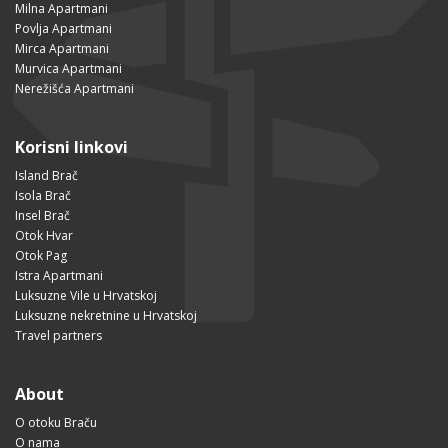
Milna Apartmani
Povlja Apartmani
Mirca Apartmani
Murvica Apartmani
Nerežišća Apartmani
Korisni linkovi
Island Brač
Isola Brač
Insel Brač
Otok Hvar
Otok Pag
Istra Apartmani
Luksuzne Vile u Hrvatskoj
Luksuzne nekretnine u Hrvatskoj
Travel partners
About
O otoku Braču
O nama