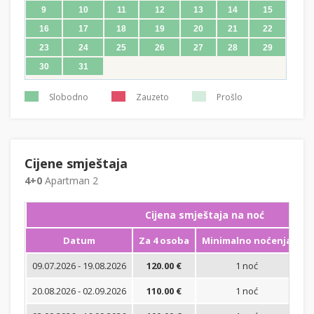
9
10
11
12
13
14
15
16
17
18
19
20
21
22
23
24
25
26
27
28
29
30
31
Slobodno
Zauzeto
Prošlo
Cijene smještaja
4+0
Apartman 2
Cijena smještaja na noć
Datum
Za 4 osoba
Minimalno noćenja
09.07.2026 - 19.08.2026
120.00 €
1 noć
Bi
20.08.2026 - 02.09.2026
110.00 €
1 noć
Bi