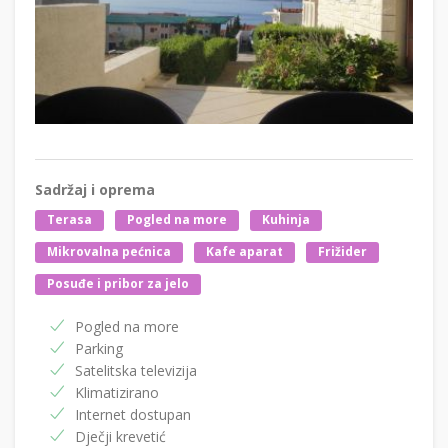
Sadržaj i oprema
Terasa
Pogled na more
Kuhinja
Mikrovalna pećnica
Kafe aparat
Frižider
Posuđe i pribor za jelo
Pogled na more
Parking
Satelitska televizija
Klimatizirano
Internet dostupan
Dječji krevetić