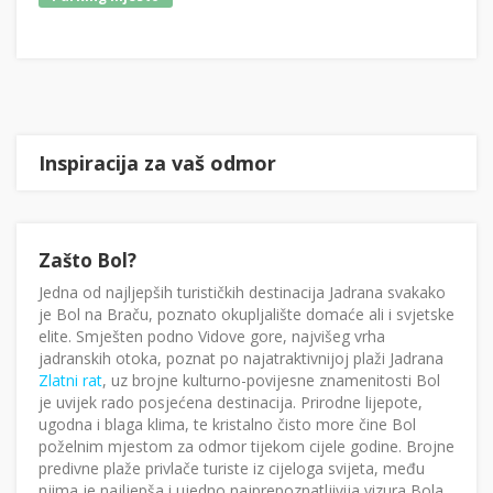
Inspiracija za vaš odmor
Zašto Bol?
Jedna od najljepših turističkih destinacija Jadrana svakako
je Bol na Braču, poznato okupljalište domaće ali i svjetske
elite. Smješten podno Vidove gore, najvišeg vrha
jadranskih otoka, poznat po najatraktivnijoj plaži Jadrana
Zlatni rat
, uz brojne kulturno-povijesne znamenitosti Bol
je uvijek rado posjećena destinacija. Prirodne lijepote,
ugodna i blaga klima, te kristalno čisto more čine Bol
poželnim mjestom za odmor tijekom cijele godine. Brojne
predivne plaže privlače turiste iz cijeloga svijeta, među
njima je najljepša i ujedno najprepoznatljivija vizura Bola