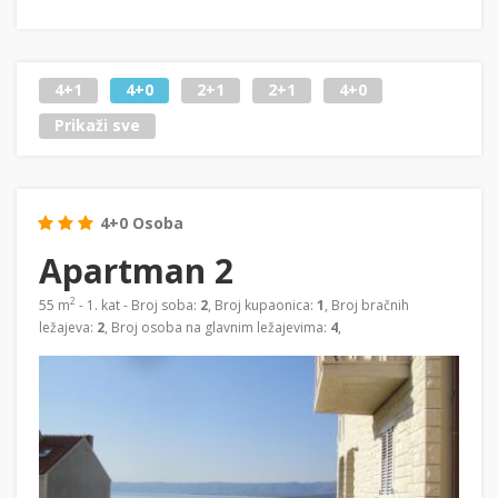
4+1
4+0
2+1
2+1
4+0
Prikaži sve
4+0 Osoba
Apartman 2
2
55 m
- 1. kat - Broj soba:
2
, Broj kupaonica:
1
, Broj bračnih
ležajeva:
2
, Broj osoba na glavnim ležajevima:
4
,