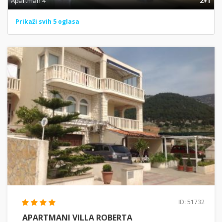
Apartman 4
2+1
Prikaži svih 5 oglasa
ID: 51732
APARTMANI VILLA ROBERTA