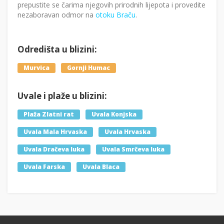
prepustite se čarima njegovih prirodnih lijepota i provedite
nezaboravan odmor na
otoku Braču
.
Odredišta u blizini:
Murvica
Gornji Humac
Uvale i plaže u blizini:
Plaža Zlatni rat
Uvala Konjska
Uvala Mala Hrvaska
Uvala Hrvaska
Uvala Dračeva luka
Uvala Smrčeva luka
Uvala Farska
Uvala Blaca