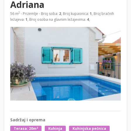
Adriana
2
56 m
- Prizemlje - Broj soba:
2
, Broj kupaonica:
1
, Broj bračnih
ležajeva:
1
, Broj osoba na glavnim ležajevima:
4
,
Sadržaj i oprema
2
Terasa: 20m
Kuhinja
Kuhinjska pećnica