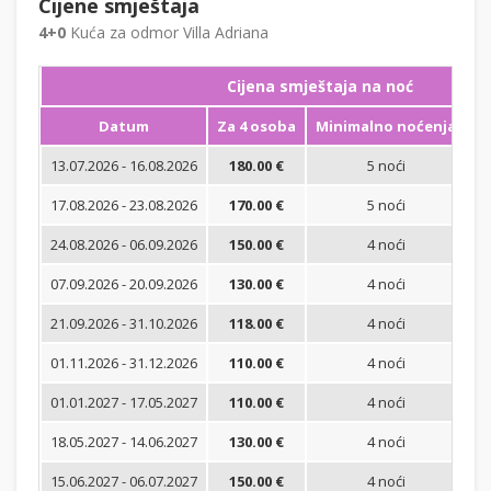
Cijene smještaja
4+0
Kuća za odmor Villa Adriana
Cijena smještaja na noć
Datum
Za 4 osoba
Minimalno noćenja
13.07.2026 - 16.08.2026
180.00 €
5 noći
Bi
17.08.2026 - 23.08.2026
170.00 €
5 noći
Bi
24.08.2026 - 06.09.2026
150.00 €
4 noći
Bi
07.09.2026 - 20.09.2026
130.00 €
4 noći
Bi
21.09.2026 - 31.10.2026
118.00 €
4 noći
Bi
01.11.2026 - 31.12.2026
110.00 €
4 noći
Bi
01.01.2027 - 17.05.2027
110.00 €
4 noći
Bi
18.05.2027 - 14.06.2027
130.00 €
4 noći
Bi
15.06.2027 - 06.07.2027
150.00 €
4 noći
Bi