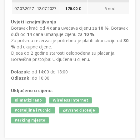
07.07.2027 - 12.07.2027
170.00 €
5 noći
Bi
Uvjeti iznajmljivanja
Boravak kraći od
4
dana uvećava cijenu za
10 %
. Boravak
duži od
14
dana umanjuje cijenu za
10 %
.
Za potvrdu rezervacije potrebno je platiti akontaciju od
30
%
od ukupne cijene.
Djeca do 2 godine starosti oslobođena su plaćanja.
Boravišna pristojba: Uključena u cijenu.
Dolazak:
od 14:00 do 18:00
Odlazak:
do 10:00
Uključeno u cijenu:
Klimatizirano
Wireless Internet
Posteljina i ručnici
Završno čišćenje
Parking mjesto