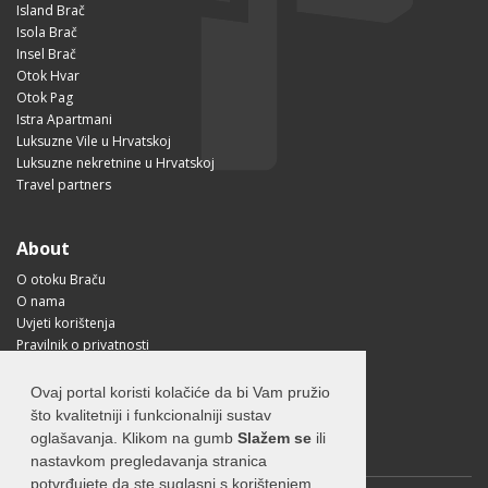
Island Brač
Isola Brač
Insel Brač
Otok Hvar
Otok Pag
Istra Apartmani
Luksuzne Vile u Hrvatskoj
Luksuzne nekretnine u Hrvatskoj
Travel partners
About
O otoku Braču
O nama
Uvjeti korištenja
Pravilnik o privatnosti
Korisne informacije
Kako doći na Brač?
Ovaj portal koristi kolačiće da bi Vam pružio
Visit Croatia
što kvalitetniji i funkcionalniji sustav
oglašavanja. Klikom na gumb
Slažem se
ili
nastavkom pregledavanja stranica
potvrđujete da ste suglasni s korištenjem