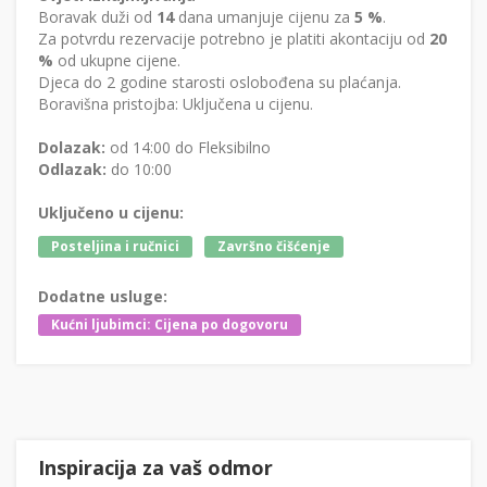
Boravak duži od
14
dana umanjuje cijenu za
5 %
.
Za potvrdu rezervacije potrebno je platiti akontaciju od
20
%
od ukupne cijene.
Djeca do 2 godine starosti oslobođena su plaćanja.
Boravišna pristojba: Uključena u cijenu.
Dolazak:
od 14:00 do Fleksibilno
Odlazak:
do 10:00
Uključeno u cijenu:
Posteljina i ručnici
Završno čišćenje
Dodatne usluge:
Kućni ljubimci: Cijena po dogovoru
Inspiracija za vaš odmor