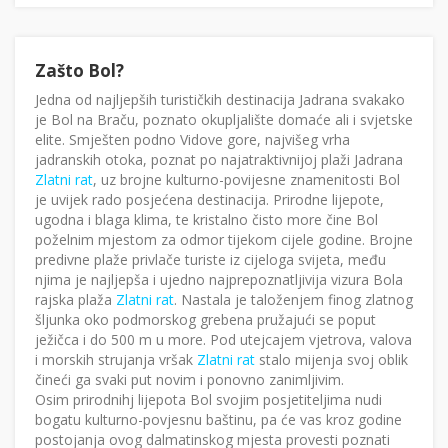
Zašto Bol?
Jedna od najljepših turističkih destinacija Jadrana svakako
je Bol na Braču, poznato okupljalište domaće ali i svjetske
elite. Smješten podno Vidove gore, najvišeg vrha
jadranskih otoka, poznat po najatraktivnijoj plaži Jadrana
Zlatni rat
, uz brojne kulturno-povijesne znamenitosti Bol
je uvijek rado posjećena destinacija. Prirodne lijepote,
ugodna i blaga klima, te kristalno čisto more čine Bol
poželnim mjestom za odmor tijekom cijele godine. Brojne
predivne plaže privlače turiste iz cijeloga svijeta, među
njima je najljepša i ujedno najprepoznatljivija vizura Bola
rajska plaža
Zlatni rat
. Nastala je taloženjem finog zlatnog
šljunka oko podmorskog grebena pružajući se poput
ježičca i do 500 m u more. Pod utejcajem vjetrova, valova
i morskih strujanja vršak
Zlatni rat
stalo mijenja svoj oblik
čineći ga svaki put novim i ponovno zanimljivim.
Osim prirodnihj lijepota Bol svojim posjetiteljima nudi
bogatu kulturno-povjesnu baštinu, pa će vas kroz godine
postojanja ovog dalmatinskog mjesta provesti poznati