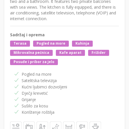
two and a bathroom. It features two private balconies
with sea views. The kitchen is fully equipped, and there is
air conditioning, satellite television, telephone (VOIP) and
internet connection.
Sadržaj i oprema
Terasa
Pogled na more
Kuhinja
Mikrovalna pećnica
Kafe aparat
Frižider
Posuđe i pribor za jelo
Pogled na more
Satelitska televizija
Kućni ljubimci dozvoljeni
Dječji krevetić
Grijanje
Sušilo za kosu
Korištenje roštilja