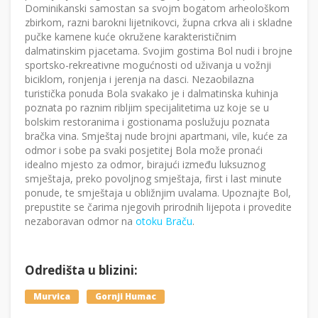
Dominikanski samostan sa svojm bogatom arheološkom
zbirkom, razni barokni lijetnikovci, župna crkva ali i skladne
pučke kamene kuće okružene karakterističnim
dalmatinskim pjacetama. Svojim gostima Bol nudi i brojne
sportsko-rekreativne mogućnosti od uživanja u vožnji
biciklom, ronjenja i jerenja na dasci. Nezaobilazna
turistička ponuda Bola svakako je i dalmatinska kuhinja
poznata po raznim ribljim specijalitetima uz koje se u
bolskim restoranima i gostionama poslužuju poznata
bračka vina. Smještaj nude brojni apartmani, vile, kuće za
odmor i sobe pa svaki posjetitej Bola može pronaći
idealno mjesto za odmor, birajući između luksuznog
smještaja, preko povoljnog smještaja, first i last minute
ponude, te smještaja u obližnjim uvalama. Upoznajte Bol,
prepustite se čarima njegovih prirodnih lijepota i provedite
nezaboravan odmor na
otoku Braču
.
Odredišta u blizini:
Murvica
Gornji Humac