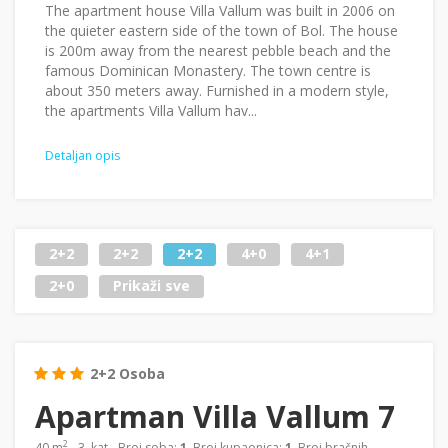
The apartment house Villa Vallum was built in 2006 on
the quieter eastern side of the town of Bol. The house
is 200m away from the nearest pebble beach and the
famous Dominican Monastery. The town centre is
about 350 meters away. Furnished in a modern style,
the apartments Villa Vallum hav...
Detaljan opis
2+2
2+2
2+2
4+0
4+1
2+0
Prikaži sve
2+2 Osoba
Apartman Villa Vallum 7
2
40 m
- 3. kat - Broj soba:
1
, Broj kupaonica:
1
, Broj bračnih