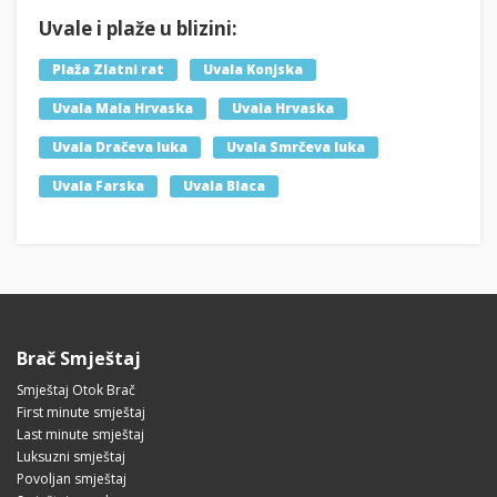
Uvale i plaže u blizini:
Plaža Zlatni rat
Uvala Konjska
Uvala Mala Hrvaska
Uvala Hrvaska
Uvala Dračeva luka
Uvala Smrčeva luka
Uvala Farska
Uvala Blaca
Brač Smještaj
Smještaj Otok Brač
First minute smještaj
Last minute smještaj
Luksuzni smještaj
Povoljan smještaj