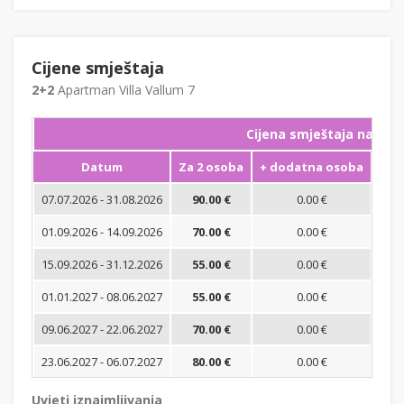
Cijene smještaja
2+2
Apartman Villa Vallum 7
Cijena smještaja na noć
Datum
Za 2 osoba
+ dodatna osoba
Min
07.07.2026 - 31.08.2026
90.00 €
0.00 €
01.09.2026 - 14.09.2026
70.00 €
0.00 €
15.09.2026 - 31.12.2026
55.00 €
0.00 €
01.01.2027 - 08.06.2027
55.00 €
0.00 €
09.06.2027 - 22.06.2027
70.00 €
0.00 €
23.06.2027 - 06.07.2027
80.00 €
0.00 €
Uvjeti iznajmljivanja