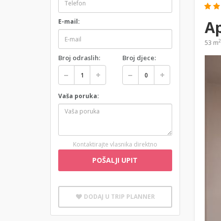
Ap
E-mail:
2
53 m
Broj odraslih:
Broj djece:
Vaša poruka:
Kontaktirajte vlasnika direktno
POŠALJI UPIT
DODAJ U TRIP PLANNER