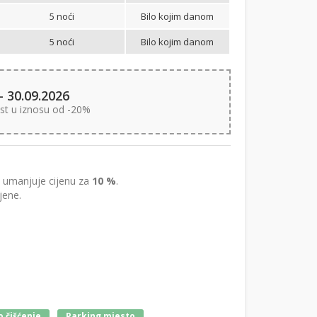
5 noći
Bilo kojim danom
5 noći
Bilo kojim danom
- 30.09.2026
st u iznosu od -20%
umanjuje cijenu za
10 %
.
jene.
 čišćenje
Parking mjesto