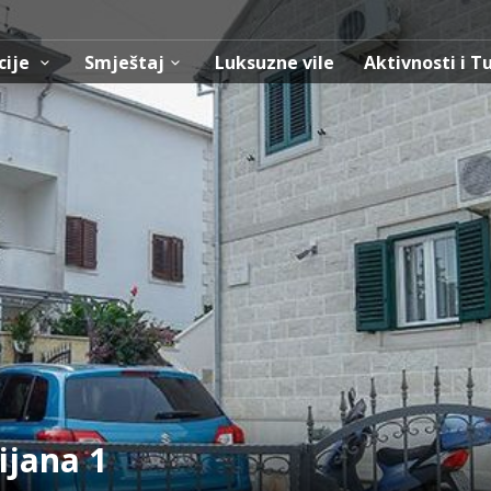
cije
Smještaj
Luksuzne vile
Aktivnosti i T
jana 1