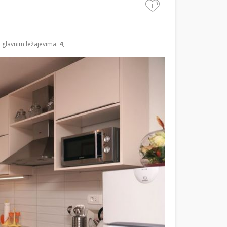
+
a glavnim ležajevima:
4
,