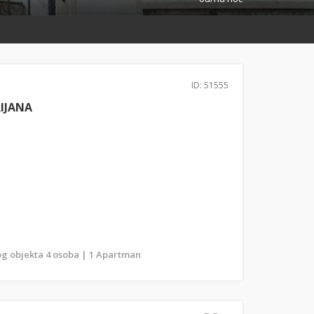
ID: 51555
IJANA
g objekta 4 osoba | 1 Apartman