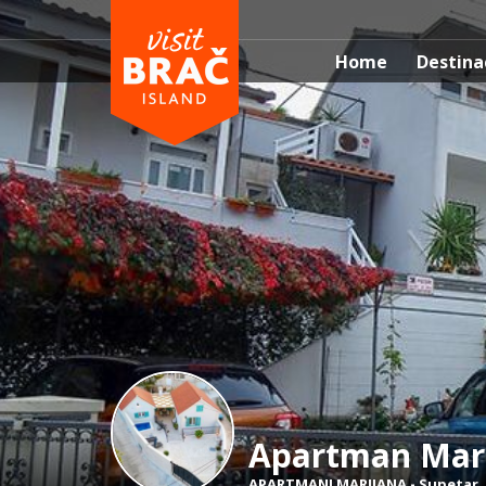
Home
Destina
Apartman Mari
APARTMANI MARIJANA
-
Supetar