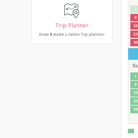
2
9
Trip Planner
16
Imate
0
stavke u Vašem Trip planneru
23
30
S
1
8
15
22
29