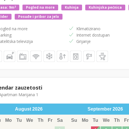
2
asa: 9m
Pogled na more
Kuhinja
Kuhinjska pećnica
žider
Posuđe i pribor za jelo
ogled na more
Klimatizirano
arking
Internet dostupan
atelitska televizija
Grijanje
endar zauzetosti
partman Marijana 1
August
2026
September
2026
u
Mo
Tu
We
Th
Fr
Sa
Su
Mo
Tu
We
Th
Fr