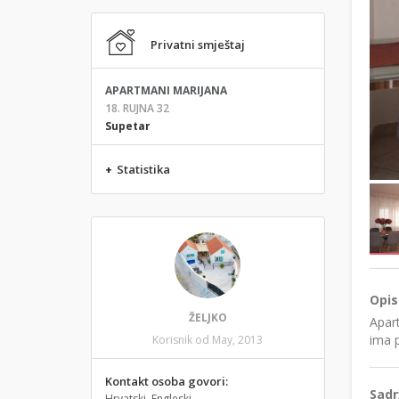
Privatni smještaj
APARTMANI MARIJANA
18. RUJNA 32
Supetar
+
Statistika
Opis
ŽELJKO
Apar
ima p
Korisnik od May, 2013
Kontakt osoba govori:
Sadr
Hrvatski, Engleski