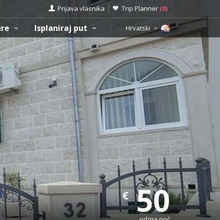
Prijava vlasnika
Trip Planner
(
0
)
ure
Isplaniraj put
Hrvatski
50
€
od/na noć