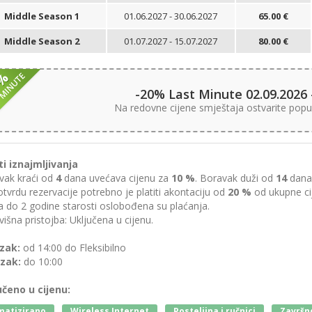
Middle Season 1
01.06.2027 - 30.06.2027
65.00 €
Middle Season 2
01.07.2027 - 15.07.2027
80.00 €
-20% Last Minute 02.09.2026 
Na redovne cijene smještaja ostvarite popu
ti iznajmljivanja
vak kraći od
4
dana uvećava cijenu za
10 %
. Boravak duži od
14
dana 
tvrdu rezervacije potrebno je platiti akontaciju od
20 %
od ukupne ci
 do 2 godine starosti oslobođena su plaćanja.
išna pristojba: Uključena u cijenu.
zak:
od 14:00 do Fleksibilno
zak:
do 10:00
učeno u cijenu:
matizirano
Wireless Internet
Posteljina i ručnici
Završno