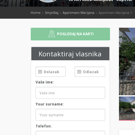
Home
Smještaj
Apartmani Marijana
Apartman Marijana 1
POGLEDAJ NA KARTI
Kontaktiraj vlasnika
Vaše ime:
Your surname:
Telefon: