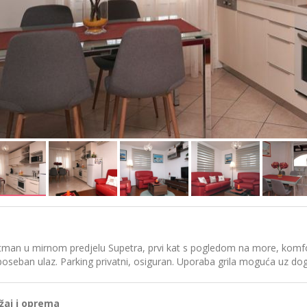
tman u mirnom predjelu Supetra, prvi kat s pogledom na more, komfo
oseban ulaz. Parking privatni, osiguran. Uporaba grila moguća uz do
žaj i oprema