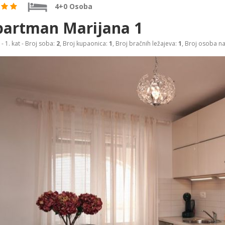
4+0 Osoba
artman Marijana 1
- 1. kat - Broj soba:
2
, Broj kupaonica:
1
, Broj bračnih ležajeva:
1
, Broj osoba n