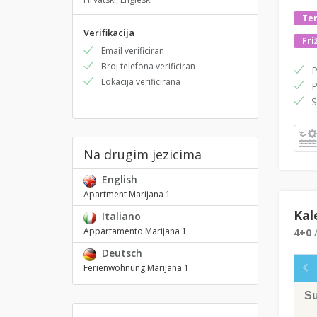
Ter
Verifikacija
Fri
Email verificiran
Broj telefona verificiran
P
Lokacija verificirana
P
S
Na drugim jezicima
English
Apartment Marijana 1
Kal
Italiano
Appartamento Marijana 1
4+0
A
Deutsch
Ferienwohnung Marijana 1
S