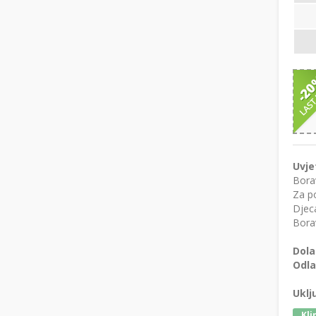
Uvje
Bora
Za po
Djeca
Borav
Dola
Odla
Uklj
Kli