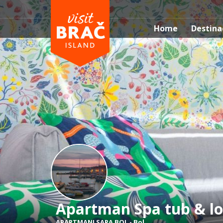
Home
Destina
Apartman Spa tub & lo
APARTMANI SARA BOL
-
Bol