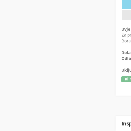
Uvje
Za po
Borav
Dola
Odla
Uklj
Kli
Ins