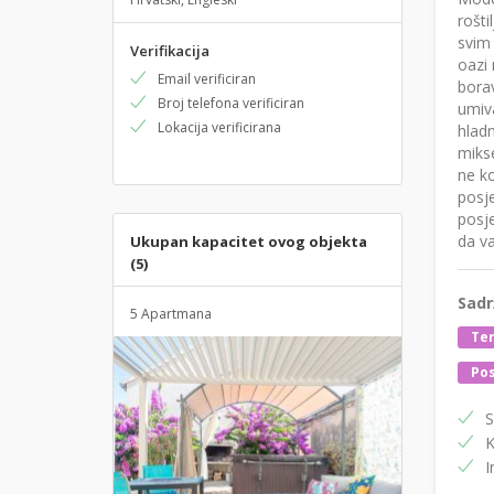
rošt
svim 
Verifikacija
oazi
Email verificiran
borav
Broj telefona verificiran
umiva
Lokacija verificirana
hladn
mikse
ne ko
posje
posje
da v
Ukupan kapacitet ovog objekta
(5)
Sadr
5 Apartmana
Ter
Pos
S
K
I