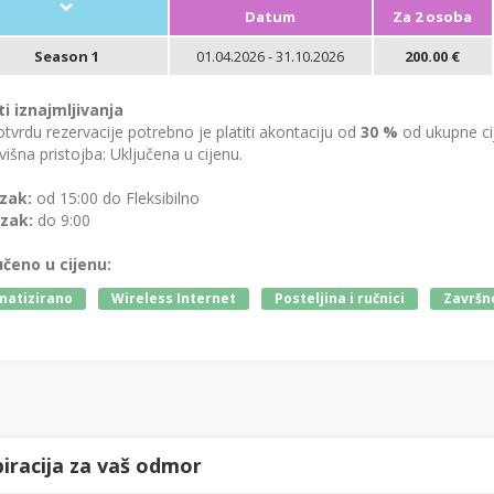
Datum
Za 2 osoba
Season 1
01.04.2026 - 31.10.2026
200.00 €
ti iznajmljivanja
tvrdu rezervacije potrebno je platiti akontaciju od
30 %
od ukupne ci
išna pristojba: Uključena u cijenu.
zak:
od 15:00 do Fleksibilno
zak:
do 9:00
učeno u cijenu:
matizirano
Wireless Internet
Posteljina i ručnici
Završno
piracija za vaš odmor