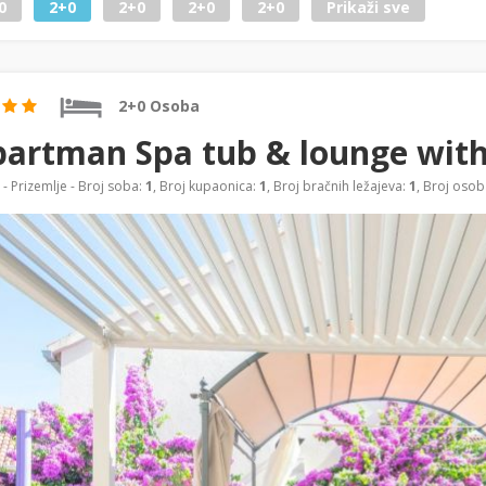
0
2+0
2+0
2+0
2+0
Prikaži sve
2+0 Osoba
artman Spa tub & lounge with
- Prizemlje - Broj soba:
1
, Broj kupaonica:
1
, Broj bračnih ležajeva:
1
, Broj osob