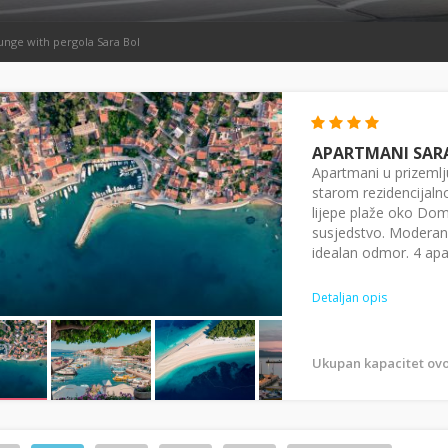
nge with pergola Sara Bol
APARTMANI SAR
Apartmani u prizemlj
starom rezidencijalno
lijepe plaže oko Do
susjedstvo. Moderan
idealan odmor. 4 apa
Detaljan opis
Ukupan kapacitet ovo