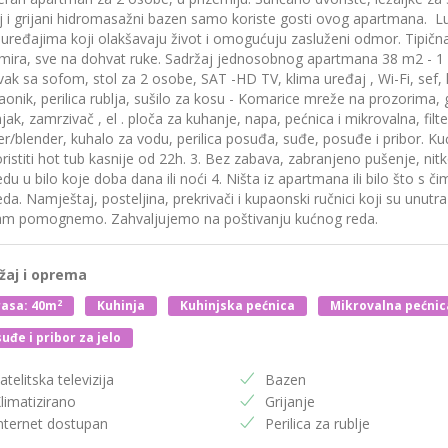
ilj i grijani hidromasažni bazen samo koriste gosti ovog apartmana.
uređajima koji olakšavaju život i omogućuju zasluženi odmor. Tipičn
 mira, sve na dohvat ruke. Sadržaj jednosobnog apartmana 38 m2 - 1
ak sa sofom, stol za 2 osobe, SAT -HD TV, klima uređaj , Wi-Fi, sef,
onik, perilica rublja, sušilo za kosu - Komarice mreže na prozorima, 
jak, zamrzivač , el . ploča za kuhanje, napa, pećnica i mikrovalna, filte
r/blender, kuhalo za vodu, perilica posuđa, suđe, posuđe i pribor. Kuć
ristiti hot tub kasnije od 22h. 3. Bez zabava, zabranjeno pušenje, nitk
du u bilo koje doba dana ili noći 4. Ništa iz apartmana ili bilo što s či
da. Namještaj, posteljina, prekrivači i kupaonski ručnici koji su unutr
am pomognemo. Zahvaljujemo na poštivanju kućnog reda.
žaj i oprema
2
asa: 40m
Kuhinja
Kuhinjska pećnica
Mikrovalna pećnic
uđe i pribor za jelo
atelitska televizija
Bazen
limatizirano
Grijanje
nternet dostupan
Perilica za rublje