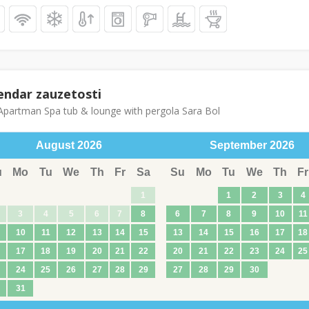
endar zauzetosti
partman Spa tub & lounge with pergola Sara Bol
August
2026
September
2026
u
Mo
Tu
We
Th
Fr
Sa
Su
Mo
Tu
We
Th
Fr
1
1
2
3
4
3
4
5
6
7
8
6
7
8
9
10
11
10
11
12
13
14
15
13
14
15
16
17
18
17
18
19
20
21
22
20
21
22
23
24
25
24
25
26
27
28
29
27
28
29
30
31