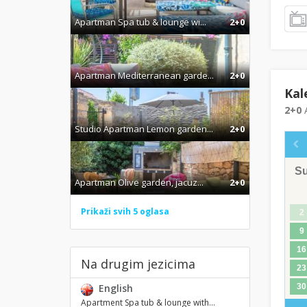
Apartman Spa tub & lounge wi...
2+0
Apartman Mediterranean garde...
2+0
Kal
2+0
A
Studio Apartman Lemon garden...
2+0
S
Apartman Olive garden, jacuz...
2+0
Prikaži svih 5 oglasa
2
9
16
Na drugim jezicima
23
English
30
Apartment Spa tub & lounge with...