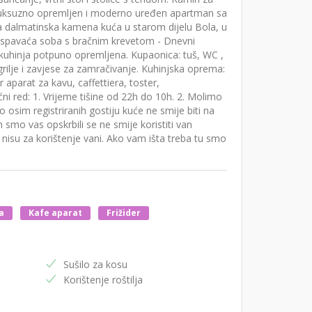
 Luksuzno opremljen i moderno uređen apartman sa
a dalmatinska kamena kuća u starom dijelu Bola, u
 spavaća soba s bračnim krevetom - Dnevni
 kuhinja potpuno opremljena. Kupaonica: tuš, WC ,
grilje i zavjese za zamračivanje. Kuhinjska oprema:
r aparat za kavu, caffettiera, toster,
ni red: 1. Vrijeme tišine od 22h do 10h. 2. Molimo
o osim registriranih gostiju kuće ne smije biti na
m smo vas opskrbili se ne smije koristiti van
a nisu za korištenje vani. Ako vam išta treba tu smo
a
Kafe aparat
Frižider
Sušilo za kosu
Korištenje roštilja