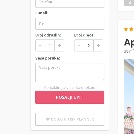
2+
E-mail:
Broj odraslih:
Broj djece:
Ap
2
38 m
Vaša poruka:
Kontaktirajte vlasnika direktno
POŠALJI UPIT
DODAJ U TRIP PLANNER