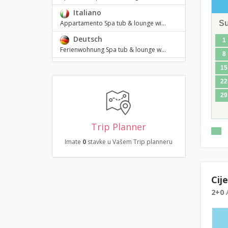
Italiano
S
Appartamento Spa tub & lounge wi...
Deutsch
1
Ferienwohnung Spa tub & lounge w...
8
15
22
29
Trip Planner
Imate
0
stavke u Vašem Trip planneru
Cij
2+0
A