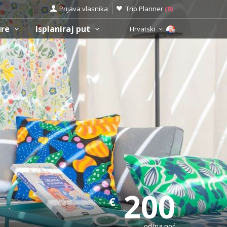
Prijava vlasnika
Trip Planner
(
0
)
ure
Isplaniraj put
Hrvatski
200
€
od/na noć