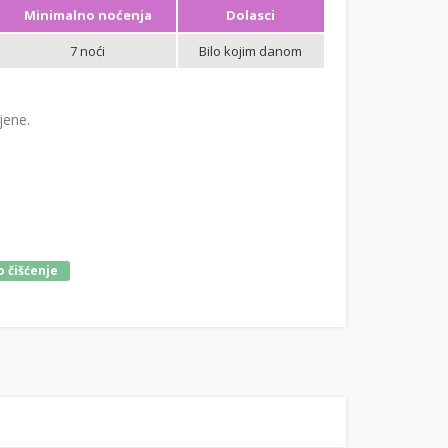
Minimalno noćenja
Dolasci
7 noći
Bilo kojim danom
jene.
 čišćenje