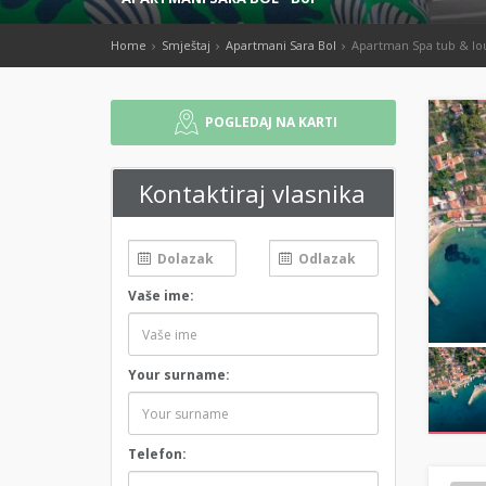
Home
Smještaj
Apartmani Sara Bol
Apartman Spa tub & lou
POGLEDAJ NA KARTI
Kontaktiraj vlasnika
Vaše ime:
Your surname:
Telefon: