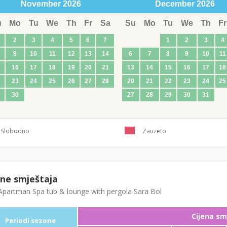
November
2026
December
2026
u
Mo
Tu
We
Th
Fr
Sa
Su
Mo
Tu
We
Th
Fr
2
3
4
5
6
7
1
2
3
4
9
10
11
12
13
14
6
7
8
9
10
11
16
17
18
19
20
21
13
14
15
16
17
18
23
24
25
26
27
28
20
21
22
23
24
25
30
27
28
29
30
31
Slobodno
Zauzeto
ene smještaja
partman Spa tub & lounge with pergola Sara Bol
Cijena sm
Periodi sezone