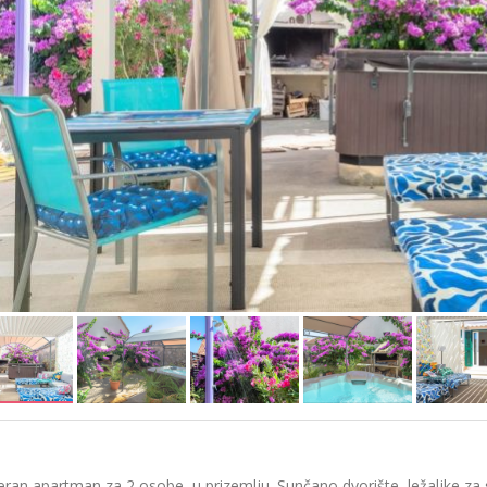
an apartman za 2 osobe, u prizemlju. Sunčano dvorište, ležaljke za su