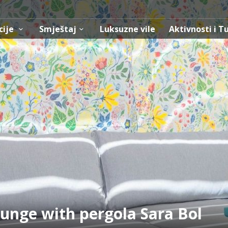
cije
Smještaj
Luksuzne vile
Aktivnosti i T
unge with pergola Sara Bol