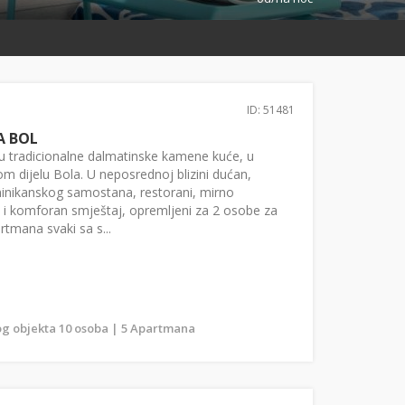
ID: 51481
A BOL
u tradicionalne dalmatinske kamene kuće, u
m dijelu Bola. U neposrednoj blizini dućan,
minikanskog samostana, restorani, mirno
 i komforan smještaj, opremljeni za 2 osobe za
rtmana svaki sa s...
g objekta 10 osoba | 5 Apartmana