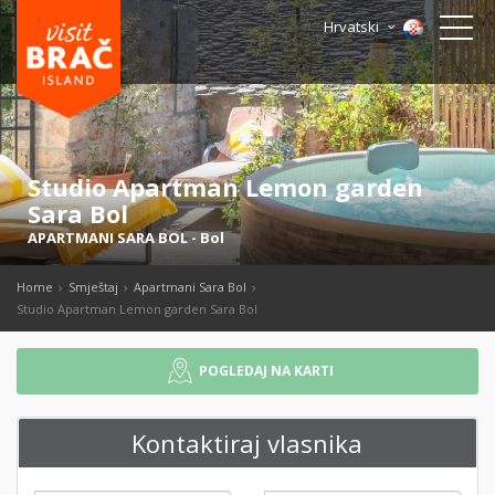
Hrvatski
Studio Apartman Lemon garden
Sara Bol
APARTMANI SARA BOL
-
Bol
Home
Smještaj
Apartmani Sara Bol
Studio Apartman Lemon garden Sara Bol
POGLEDAJ NA KARTI
Kontaktiraj vlasnika