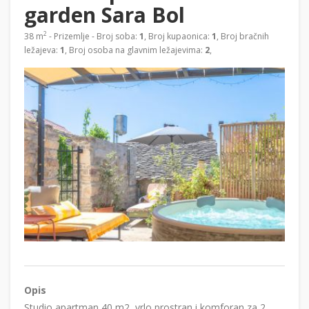
garden Sara Bol
2
38 m
- Prizemlje - Broj soba:
1
, Broj kupaonica:
1
, Broj bračnih
ležajeva:
1
, Broj osoba na glavnim ležajevima:
2
,
Opis
Studio apartman 40 m2, vrlo prostran i komforan za 2