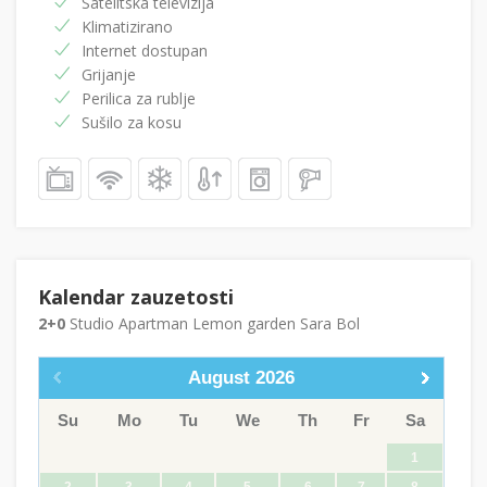
Satelitska televizija
Klimatizirano
Internet dostupan
Grijanje
Perilica za rublje
Sušilo za kosu
Kalendar zauzetosti
2+0
Studio Apartman Lemon garden Sara Bol
August
2026
Su
Mo
Tu
We
Th
Fr
Sa
1
2
3
4
5
6
7
8