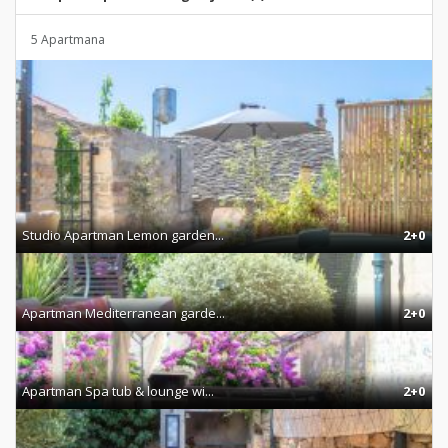
5 Apartmana
Studio Apartman Lemon garden...
2+0
Apartman Mediterranean garde...
2+0
Apartman Spa tub & lounge wi...
2+0