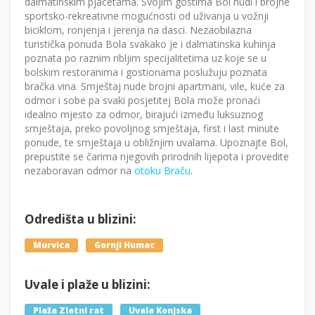
dalmatinskim pjacetama. Svojim gostima Bol nudi i brojne
sportsko-rekreativne mogućnosti od uživanja u vožnji
biciklom, ronjenja i jerenja na dasci. Nezaobilazna
turistička ponuda Bola svakako je i dalmatinska kuhinja
poznata po raznim ribljim specijalitetima uz koje se u
bolskim restoranima i gostionama poslužuju poznata
bračka vina. Smještaj nude brojni apartmani, vile, kuće za
odmor i sobe pa svaki posjetitej Bola može pronaći
idealno mjesto za odmor, birajući između luksuznog
smještaja, preko povoljnog smještaja, first i last minute
ponude, te smještaja u obližnjim uvalama. Upoznajte Bol,
prepustite se čarima njegovih prirodnih lijepota i provedite
nezaboravan odmor na
otoku Braču
.
Odredišta u blizini:
Murvica
Gornji Humac
Uvale i plaže u blizini:
Plaža Zlatni rat
Uvala Konjska