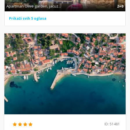
Apartman Olive garden, jacuz...
2+0
Prikaži svih 5 oglasa
ID: 51481