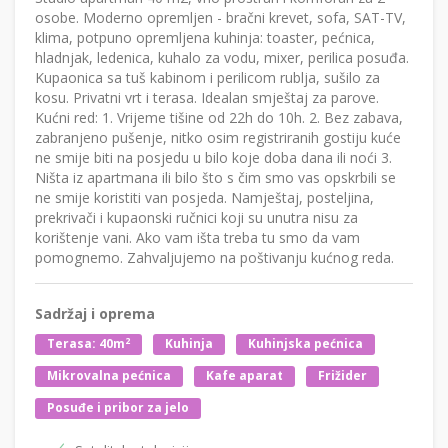
osobe. Moderno opremljen - bračni krevet, sofa, SAT-TV,
klima, potpuno opremljena kuhinja: toaster, pećnica,
hladnjak, ledenica, kuhalo za vodu, mixer, perilica posuđa.
Kupaonica sa tuš kabinom i perilicom rublja, sušilo za
kosu. Privatni vrt i terasa. Idealan smještaj za parove.
Kućni red: 1. Vrijeme tišine od 22h do 10h. 2. Bez zabava,
zabranjeno pušenje, nitko osim registriranih gostiju kuće
ne smije biti na posjedu u bilo koje doba dana ili noći 3.
Ništa iz apartmana ili bilo što s čim smo vas opskrbili se
ne smije koristiti van posjeda. Namještaj, posteljina,
prekrivači i kupaonski ručnici koji su unutra nisu za
korištenje vani. Ako vam išta treba tu smo da vam
pomognemo. Zahvaljujemo na poštivanju kućnog reda.
Sadržaj i oprema
2
Terasa: 40m
Kuhinja
Kuhinjska pećnica
Mikrovalna pećnica
Kafe aparat
Frižider
Posuđe i pribor za jelo