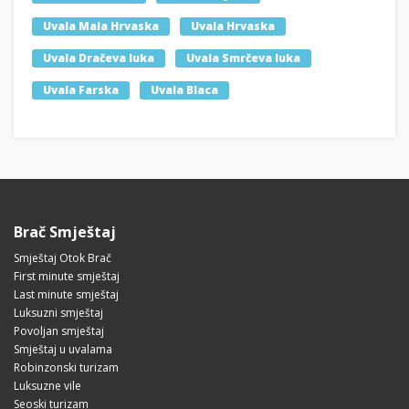
Uvala Mala Hrvaska
Uvala Hrvaska
Uvala Dračeva luka
Uvala Smrčeva luka
Uvala Farska
Uvala Blaca
Brač Smještaj
Smještaj Otok Brač
First minute smještaj
Last minute smještaj
Luksuzni smještaj
Povoljan smještaj
Smještaj u uvalama
Robinzonski turizam
Luksuzne vile
Seoski turizam