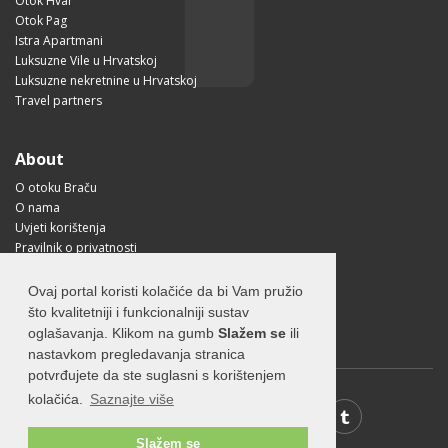
Otok Hvar
Otok Pag
Istra Apartmani
Luksuzne Vile u Hrvatskoj
Luksuzne nekretnine u Hrvatskoj
Travel partners
About
O otoku Braču
O nama
Uvjeti korištenja
Pravilnik o privatnosti
Korisne informacije
Kako doći na Brač?
Ovaj portal koristi kolačiće da bi Vam pružio
Visit Croatia
što kvalitetniji i funkcionalniji sustav
oglašavanja. Klikom na gumb
Slažem se
ili
nastavkom pregledavanja stranica
potvrđujete da ste suglasni s korištenjem
kolačića.
Saznajte više
Slažem se