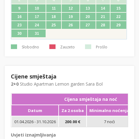
9
10
11
12
13
14
15
16
17
18
19
20
21
22
23
24
25
26
27
28
29
30
31
Slobodno
Zauzeto
Prošlo
Cijene smještaja
2+0
Studio Apartman Lemon garden Sara Bol
Cijena smještaja na noć
Datum
Za 2 osoba
Minimalno noćenja
01.04.2026 - 31.10.2026
200.00 €
7 noći
Bi
Uvjeti iznajmljivanja