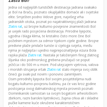
Zašto Bol?
Jedna od najljepših turističkih destinacija Jadrana svakako
je Bol na Braču, poznato okupljalište domaće ali i svjetske
elite. Smješten podno Vidove gore, najvišeg vrha
jadranskih otoka, poznat po najatraktivnijoj plaži Jadrana
Zlatni rat
, uz brojne kulturno-povijesne znamenitosti Bol
je uvijek rado posjećena destinacija. Prirodne lijepote,
ugodna i blaga klima, te kristalno čisto more čine Bol
poželnim mjestom za odmor tijekom cijele godine. Brojne
predivne plaže privlače turiste iz cijeloga svijeta, među
njima je najljepša i ujedno najprepoznatljivija vizura Bola
rajska plaža
Zlatni rat
. Nastala je taloženjem finog zlatnog
šljunka oko podmorskog grebena pružajući se poput
ježičca i do 500 m u more. Pod utejcajem vjetrova, valova
i morskih strujanja vršak
Zlatni rat
stalo mijenja svoj oblik
čineći ga svaki put novim i ponovno zanimljivim.
Osim prirodnihj lijepota Bol svojim posjetiteljima nudi
bogatu kulturno-povjesnu baštinu, pa će vas kroz godine
postojanja ovog dalmatinskog mjesta provesti poznati
Dominikanski samostan sa svojm bogatom arheološkom
zbirkom, razni barokni lijetnikovci, župna crkva ali i skladne
pučke kamene kuće okružene karakterističnim