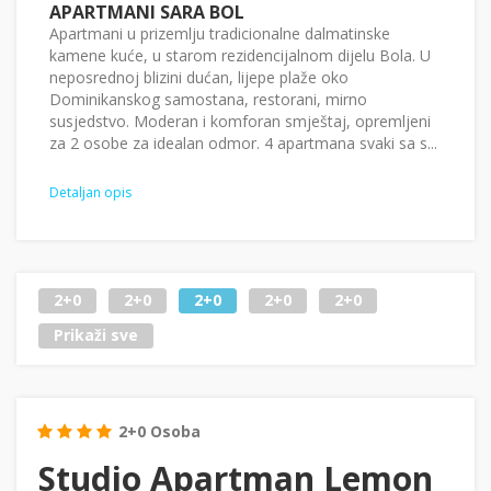
APARTMANI SARA BOL
Apartmani u prizemlju tradicionalne dalmatinske
kamene kuće, u starom rezidencijalnom dijelu Bola. U
neposrednoj blizini dućan, lijepe plaže oko
Dominikanskog samostana, restorani, mirno
susjedstvo. Moderan i komforan smještaj, opremljeni
za 2 osobe za idealan odmor. 4 apartmana svaki sa s...
Detaljan opis
2+0
2+0
2+0
2+0
2+0
Prikaži sve
2+0 Osoba
Studio Apartman Lemon