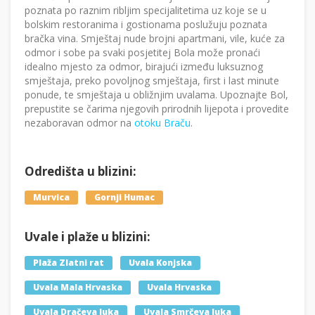
poznata po raznim ribljim specijalitetima uz koje se u
bolskim restoranima i gostionama poslužuju poznata
bračka vina. Smještaj nude brojni apartmani, vile, kuće za
odmor i sobe pa svaki posjetitej Bola može pronaći
idealno mjesto za odmor, birajući između luksuznog
smještaja, preko povoljnog smještaja, first i last minute
ponude, te smještaja u obližnjim uvalama. Upoznajte Bol,
prepustite se čarima njegovih prirodnih lijepota i provedite
nezaboravan odmor na
otoku Braču
.
Odredišta u blizini:
Murvica
Gornji Humac
Uvale i plaže u blizini:
Plaža Zlatni rat
Uvala Konjska
Uvala Mala Hrvaska
Uvala Hrvaska
Uvala Dračeva luka
Uvala Smrčeva luka