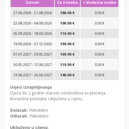
Datum
Za 2 osoba
+ dodatna osoba
Min
27.06.2026 - 21.08.2026
180.00 €
0.00 €
22.08.2026 - 04.09.2026
160.00 €
0.00 €
05.09.2026 - 18.09.2026
110.00 €
0.00 €
19.09.2026 - 31.12.2026
100.00 €
0.00 €
01.01.2027 - 29.05.2027
100.00 €
0.00 €
30.05.2027 - 12.06.2027
110.00 €
0.00 €
13.06.2027 - 26.06.2027
140.00 €
0.00 €
Uvjeti iznajmljivanja
Djeca do 2 godine starosti oslobođena su plaćanja.
Boravišna pristojba: Uključena u cijenu.
Dolazak:
Fleksibilno
Odlazak:
Fleksibilno
Uključeno u cijenu: