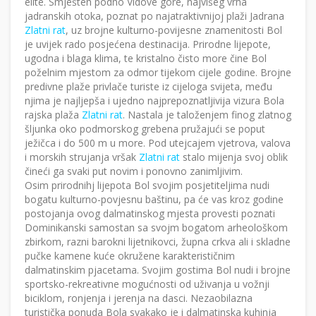
elite. Smješten podno Vidove gore, najvišeg vrha
jadranskih otoka, poznat po najatraktivnijoj plaži Jadrana
Zlatni rat
, uz brojne kulturno-povijesne znamenitosti Bol
je uvijek rado posjećena destinacija. Prirodne lijepote,
ugodna i blaga klima, te kristalno čisto more čine Bol
poželnim mjestom za odmor tijekom cijele godine. Brojne
predivne plaže privlače turiste iz cijeloga svijeta, među
njima je najljepša i ujedno najprepoznatljivija vizura Bola
rajska plaža
Zlatni rat
. Nastala je taloženjem finog zlatnog
šljunka oko podmorskog grebena pružajući se poput
ježičca i do 500 m u more. Pod utejcajem vjetrova, valova
i morskih strujanja vršak
Zlatni rat
stalo mijenja svoj oblik
čineći ga svaki put novim i ponovno zanimljivim.
Osim prirodnihj lijepota Bol svojim posjetiteljima nudi
bogatu kulturno-povjesnu baštinu, pa će vas kroz godine
postojanja ovog dalmatinskog mjesta provesti poznati
Dominikanski samostan sa svojm bogatom arheološkom
zbirkom, razni barokni lijetnikovci, župna crkva ali i skladne
pučke kamene kuće okružene karakterističnim
dalmatinskim pjacetama. Svojim gostima Bol nudi i brojne
sportsko-rekreativne mogućnosti od uživanja u vožnji
biciklom, ronjenja i jerenja na dasci. Nezaobilazna
turistička ponuda Bola svakako je i dalmatinska kuhinja