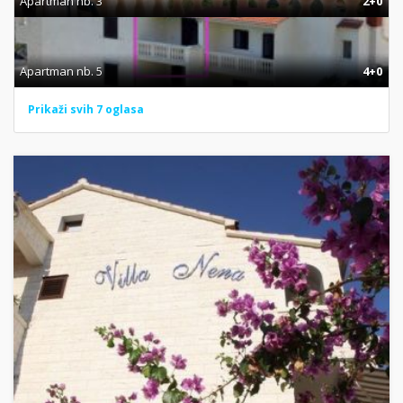
Apartman nb. 3
2+0
Apartman nb. 5
4+0
Prikaži svih 7 oglasa