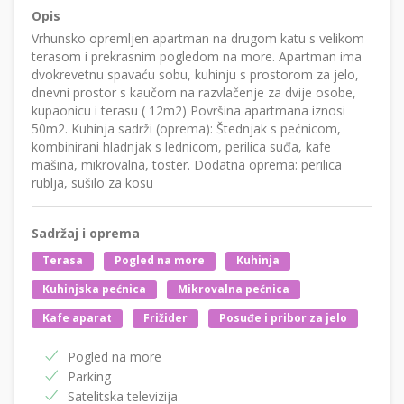
Opis
Vrhunsko opremljen apartman na drugom katu s velikom
terasom i prekrasnim pogledom na more. Apartman ima
dvokrevetnu spavaću sobu, kuhinju s prostorom za jelo,
dnevni prostor s kaučom na razvlačenje za dvije osobe,
kupaonicu i terasu ( 12m2) Površina apartmana iznosi
50m2. Kuhinja sadrži (oprema): Štednjak s pećnicom,
kombinirani hladnjak s lednicom, perilica suđa, kafe
mašina, mikrovalna, toster. Dodatna oprema: perilica
rublja, sušilo za kosu
Sadržaj i oprema
Terasa
Pogled na more
Kuhinja
Kuhinjska pećnica
Mikrovalna pećnica
Kafe aparat
Frižider
Posuđe i pribor za jelo
Pogled na more
Parking
Satelitska televizija