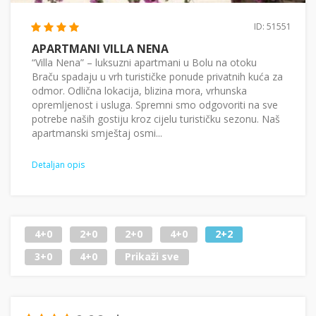
ID: 51551
APARTMANI VILLA NENA
“Villa Nena” – luksuzni apartmani u Bolu na otoku
Braču spadaju u vrh turističke ponude privatnih kuća za
odmor. Odlična lokacija, blizina mora, vrhunska
opremljenost i usluga. Spremni smo odgovoriti na sve
potrebe naših gostiju kroz cijelu turističku sezonu. Naš
apartmanski smještaj osmi...
Detaljan opis
4+0
2+0
2+0
4+0
2+2
3+0
4+0
Prikaži sve