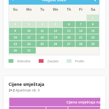
Su
Mo
Tu
We
Th
Fr
Sa
1
2
3
4
5
6
7
8
9
10
11
12
13
14
15
16
17
18
19
20
21
22
23
24
25
26
27
28
29
30
31
Slobodno
Zauzeto
Prošlo
Cijene smještaja
2+2
Apartman nb. 9
Cijena smještaja na noć