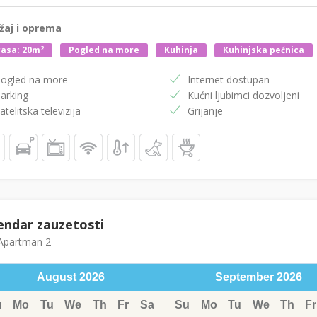
žaj i oprema
2
asa: 20m
Pogled na more
Kuhinja
Kuhinjska pećnica
ogled na more
Internet dostupan
arking
Kućni ljubimci dozvoljeni
atelitska televizija
Grijanje
endar zauzetosti
partman 2
August
2026
September
2026
u
Mo
Tu
We
Th
Fr
Sa
Su
Mo
Tu
We
Th
Fr