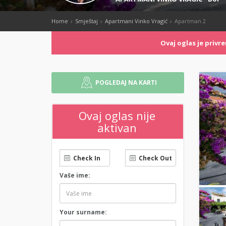
Home
Smještaj
Apartmani Vinko Vragić
Apartman 2
Ovaj oglas je priv
POGLEDAJ NA KARTI
Ovaj oglas nije
aktivan
Vaše ime:
Your surname: