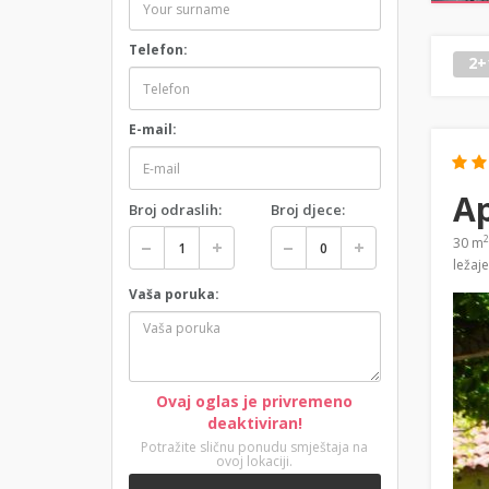
Telefon:
2+
E-mail:
A
Broj odraslih:
Broj djece:
2
30 m
ležaj
Vaša poruka:
Ovaj oglas je privremeno
deaktiviran!
Potražite sličnu ponudu smještaja na
ovoj lokaciji.