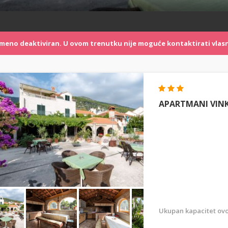
remeno deaktiviran. U ovom trenutku nije moguće kontaktirati vlasn
APARTMANI VIN
Ukupan kapacitet ovo