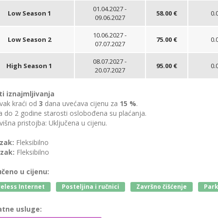
01.04.2027 -
Low Season 1
58.00 €
0.
09.06.2027
10.06.2027 -
Low Season 2
75.00 €
0.
07.07.2027
08.07.2027 -
High Season 1
95.00 €
0.
20.07.2027
ti iznajmljivanja
vak kraći od
3
dana uvećava cijenu za
15 %
.
 do 2 godine starosti oslobođena su plaćanja.
išna pristojba: Uključena u cijenu.
zak:
Fleksibilno
zak:
Fleksibilno
učeno u cijenu:
eless Internet
Posteljina i ručnici
Završno čišćenje
Park
tne usluge: