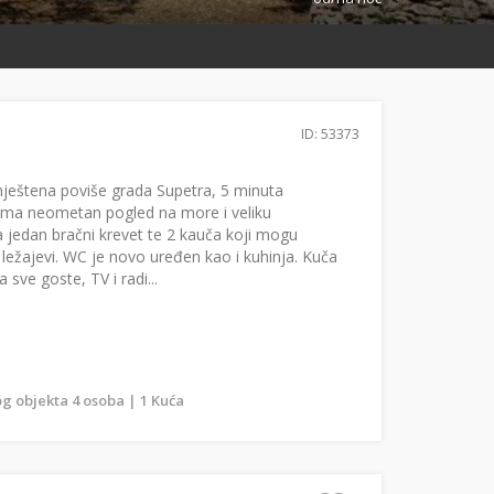
ID: 53373
ještena poviše grada Supetra, 5 minuta
ima neometan pogled na more i veliku
a jedan bračni krevet te 2 kauča koji mogu
 ležajevi. WC je novo uređen kao i kuhinja. Kuča
 sve goste, TV i radi...
g objekta 4 osoba | 1 Kuća