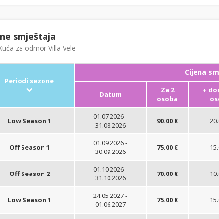
ene smještaja
uća za odmor Villa Vele
Cijena sm
Periodi sezone
Za 2
+ do
Datum
osoba
os
01.07.2026 -
Low Season 1
90.00 €
20.
31.08.2026
01.09.2026 -
Off Season 1
75.00 €
15.
30.09.2026
01.10.2026 -
Off Season 2
70.00 €
10.
31.10.2026
24.05.2027 -
Low Season 1
75.00 €
15.
01.06.2027