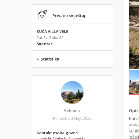
Privatni smještaj
KUĆA VILLA VELE
Put Sv. Roka 80
Supetar
+
Statistika
Opis
Velimira
Kuća
Korisnik od May, 2023
priva
kuhin
Kontakt osoba govori:
leža
Hrvatski, Engleski, Slovenski