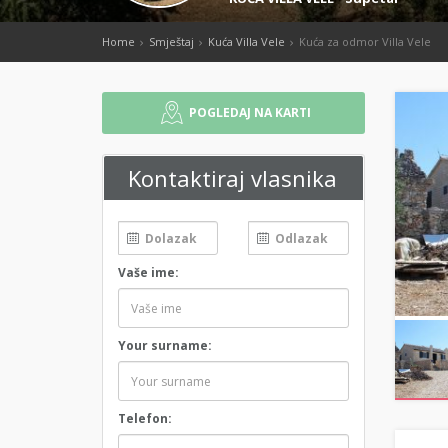
Home
Smještaj
Kuća Villa Vele
Kuća za odmor Villa Vele
POGLEDAJ NA KARTI
Kontaktiraj vlasnika
Vaše ime:
Your surname:
Telefon: