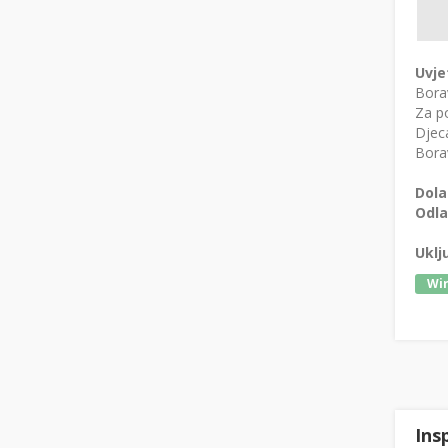
Uvje
Bora
Za po
Djeca
Borav
Dola
Odla
Uklj
Wir
Ins