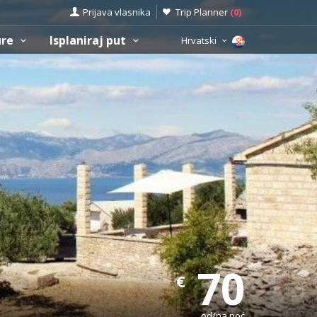
Prijava vlasnika
Trip Planner
(
0
)
ure
Isplaniraj put
Hrvatski
70
€
od/na noć