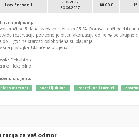
02.06.2027 -
Low Season 1
80.00 €
15.
30.06.2027
ti iznajmljivanja
vak kraći od
5
dana uvećava cijenu za
35 %
. Boravak duži od
14
dana 
tvrdu rezervacije potrebno je platiti akontaciju od
10 %
od ukupne ci
 do 2 godine starosti oslobođena su plaćanja.
išna pristojba: Uključena u cijenu.
zak:
Fleksibilno
zak:
Fleksibilno
učeno u cijenu:
eless Internet
Kućni ljubimci
Posteljina i ručnici
Završno
piracija za vaš odmor