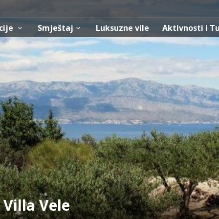
cije
Smještaj
Luksuzne vile
Aktivnosti i T
Villa Vele