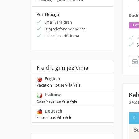
Verifikacija
Sadr
Email verificiran
Ter
Broj telefona verificiran
Lokacija verificirana
P
S
Na drugim jezicima
English
Vacation House Villa Vele
Kal
Italiano
Casa Vacanze Villa Vele
2+2
K
Deutsch
Ferienhaus Villa Vele
S