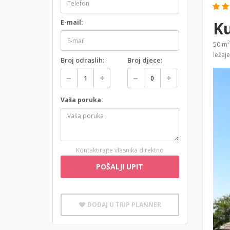
Ku
E-mail:
2
50 m
ležaj
Broj odraslih:
Broj djece:
Vaša poruka:
Kontaktirajte vlasnika direktno
POŠALJI UPIT
DODAJ U TRIP PLANNER