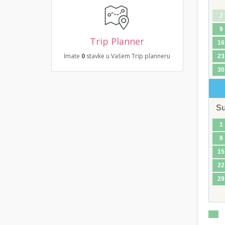
2
9
Trip Planner
16
Imate
0
stavke u Vašem Trip planneru
23
30
S
1
8
15
22
29