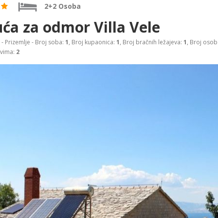
2+2 Osoba
ća za odmor Villa Vele
- Prizemlje - Broj soba:
1
, Broj kupaonica:
1
, Broj bračnih ležajeva:
1
, Broj osob
evima:
2