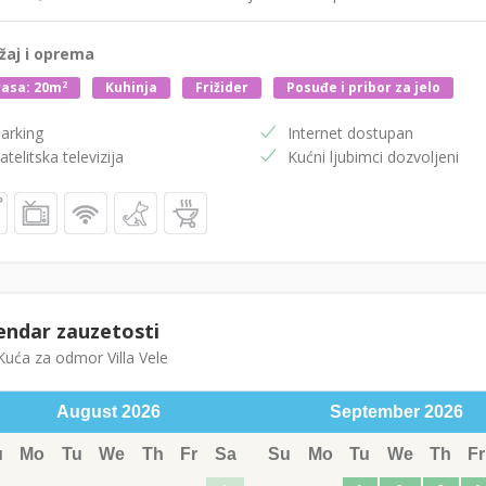
žaj i oprema
2
asa: 20m
Kuhinja
Frižider
Posuđe i pribor za jelo
arking
Internet dostupan
atelitska televizija
Kućni ljubimci dozvoljeni
endar zauzetosti
uća za odmor Villa Vele
August
2026
September
2026
u
Mo
Tu
We
Th
Fr
Sa
Su
Mo
Tu
We
Th
Fr