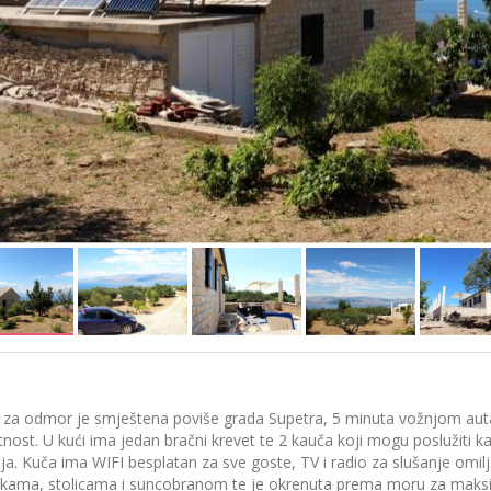
 za odmor je smještena poviše grada Supetra, 5 minuta vožnjom aut
tnost. U kući ima jedan bračni krevet te 2 kauča koji mogu poslužiti k
ja. Kuča ima WIFI besplatan za sve goste, TV i radio za slušanje omi
ljkama, stolicama i suncobranom te je okrenuta prema moru za maks