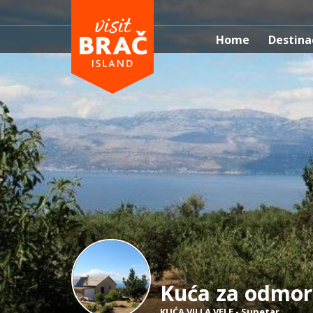
Home
Destina
Kuća za odmor 
KUĆA VILLA VELE
-
Supetar