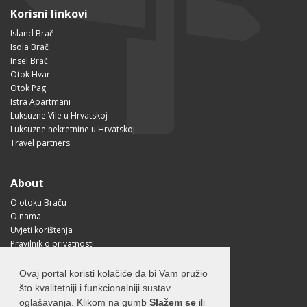
Korisni linkovi
Island Brač
Isola Brač
Insel Brač
Otok Hvar
Otok Pag
Istra Apartmani
Luksuzne Vile u Hrvatskoj
Luksuzne nekretnine u Hrvatskoj
Travel partners
About
O otoku Braču
O nama
Uvjeti korištenja
Pravilnik o privatnosti
Korisne informacije
Kako doći na Brač?
Ovaj portal koristi kolačiće da bi Vam pružio
Visit Croatia
što kvalitetniji i funkcionalniji sustav
oglašavanja. Klikom na gumb
Slažem se
ili