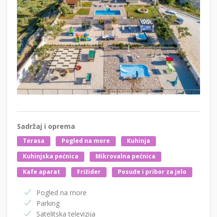
Sadržaj i oprema
Terasa
Pogled na more
Kuhinja
Kuhinjska pećnica
Mikrovalna pećnica
Kafe aparat
Frižider
Posuđe i pribor za jelo
Pogled na more
Parking
Satelitska televizija