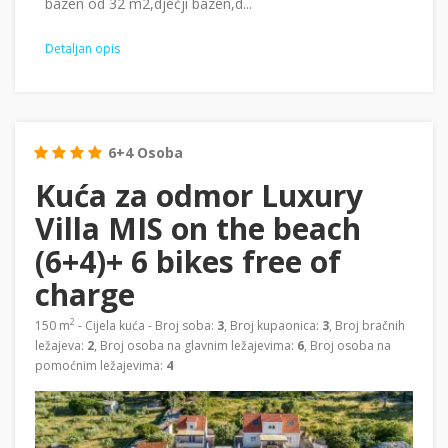
bazen od 32 m2,dječji bazen,d...
Detaljan opis
6+4 Osoba
Kuća za odmor Luxury
Villa MIS on the beach
(6+4)+ 6 bikes free of
charge
2
150 m
- Cijela kuća - Broj soba:
3
, Broj kupaonica:
3
, Broj bračnih
ležajeva:
2
, Broj osoba na glavnim ležajevima:
6
, Broj osoba na
pomoćnim ležajevima:
4