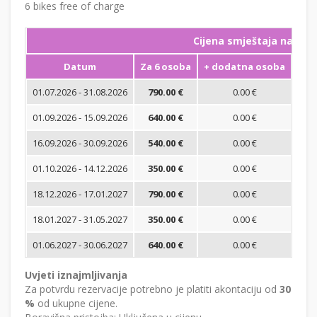
6 bikes free of charge
Cijena smještaja na noć
Datum
Za 6 osoba
+ dodatna osoba
Min
01.07.2026 - 31.08.2026
790.00 €
0.00 €
01.09.2026 - 15.09.2026
640.00 €
0.00 €
16.09.2026 - 30.09.2026
540.00 €
0.00 €
01.10.2026 - 14.12.2026
350.00 €
0.00 €
18.12.2026 - 17.01.2027
790.00 €
0.00 €
18.01.2027 - 31.05.2027
350.00 €
0.00 €
01.06.2027 - 30.06.2027
640.00 €
0.00 €
Uvjeti iznajmljivanja
Za potvrdu rezervacije potrebno je platiti akontaciju od
30
%
od ukupne cijene.