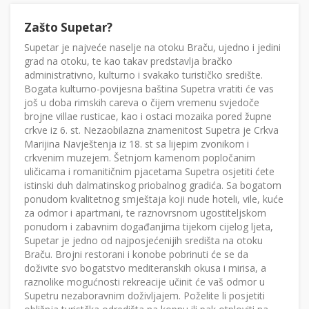
Zašto Supetar?
Supetar je najveće naselje na otoku Braču, ujedno i jedini
grad na otoku, te kao takav predstavlja bračko
administrativno, kulturno i svakako turističko središte.
Bogata kulturno-povijesna baština Supetra vratiti će vas
još u doba rimskih careva o čijem vremenu svjedoče
brojne villae rusticae, kao i ostaci mozaika pored župne
crkve iz 6. st. Nezaobilazna znamenitost Supetra je Crkva
Marijina Navještenja iz 18. st sa lijepim zvonikom i
crkvenim muzejem. Šetnjom kamenom popločanim
uličicama i romanitičnim pjacetama Supetra osjetiti ćete
istinski duh dalmatinskog priobalnog gradića. Sa bogatom
ponudom kvalitetnog smještaja koji nude hoteli, vile, kuće
za odmor i apartmani, te raznovrsnom ugostiteljskom
ponudom i zabavnim događanjima tijekom cijelog ljeta,
Supetar je jedno od najposjećenijih središta na otoku
Braču. Brojni restorani i konobe pobrinuti će se da
doživite svo bogatstvo mediteranskih okusa i mirisa, a
raznolike mogućnosti rekreacije učinit će vaš odmor u
Supetru nezaboravnim doživljajem. Poželite li posjetiti