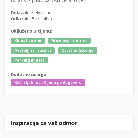
Boravišna pristojba: Uključena u cijenu.
Dolazak:
Fleksibilno
Odlazak:
Fleksibilno
Uključeno u cijenu:
Klimatizirano
Wireless Internet
Posteljina i ručnici
Završno čišćenje
Parking mjesto
Dodatne usluge:
Kućni ljubimci: Cijena po dogovoru
Inspiracija za vaš odmor