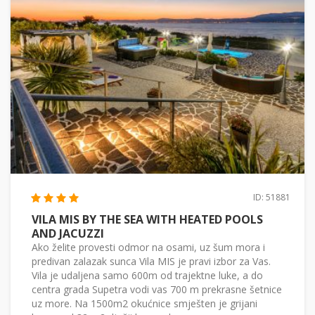
ID: 51881
VILA MIS BY THE SEA WITH HEATED POOLS
AND JACUZZI
Ako želite provesti odmor na osami, uz šum mora i
predivan zalazak sunca Vila MIS je pravi izbor za Vas.
Vila je udaljena samo 600m od trajektne luke, a do
centra grada Supetra vodi vas 700 m prekrasne šetnice
uz more. Na 1500m2 okućnice smješten je grijani