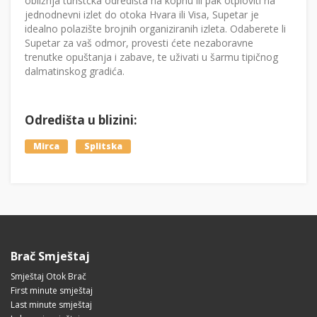
obližnja turistčka odredišta na kopnu ili pak otploviti na
jednodnevni izlet do otoka Hvara ili Visa, Supetar je
idealno polazište brojnih organiziranih izleta. Odaberete li
Supetar za vaš odmor, provesti ćete nezaboravne
trenutke opuštanja i zabave, te uživati u šarmu tipičnog
dalmatinskog gradića.
Odredišta u blizini:
Mirca
Splitska
Brač Smještaj
Smještaj Otok Brač
First minute smještaj
Last minute smještaj