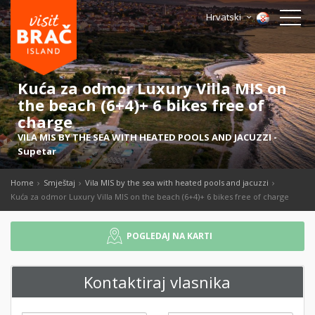
Hrvatski
Kuća za odmor Luxury Villa MIS on
the beach (6+4)+ 6 bikes free of
charge
VILA MIS BY THE SEA WITH HEATED POOLS AND JACUZZI
-
Supetar
Home
Smještaj
Vila MIS by the sea with heated pools and jacuzzi
Kuća za odmor Luxury Villa MIS on the beach (6+4)+ 6 bikes free of charge
POGLEDAJ NA KARTI
Kontaktiraj vlasnika