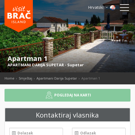
Hrvatski
Apartman 1
APARTMANI DARIJA SUPETAR
-
Supetar
Home
Smještaj
Apartmani Darija Supetar
Apartman 1
POGLEDAJ NA KARTI
Kontaktiraj vlasnika