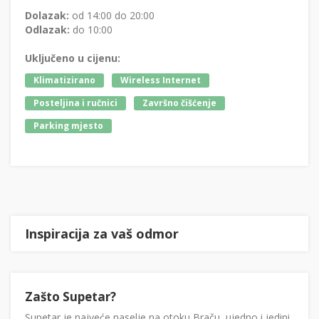
Dolazak:
od 14:00 do 20:00
Odlazak:
do 10:00
Uključeno u cijenu:
Klimatizirano
Wireless Internet
Posteljina i ručnici
Završno čišćenje
Parking mjesto
Inspiracija za vaš odmor
Zašto Supetar?
Supetar je najveće naselje na otoku Braču, ujedno i jedini