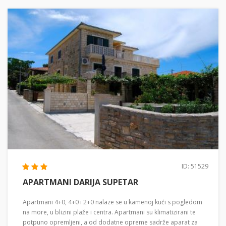
ID: 51529
APARTMANI DARIJA SUPETAR
Apartmani 4+0, 4+0 i 2+0 nalaze se u kamenoj kući s pogledom
na more, u blizini plaže i centra. Apartmani su klimatizirani te
potpuno opremljeni, a od dodatne opreme sadrže aparat za