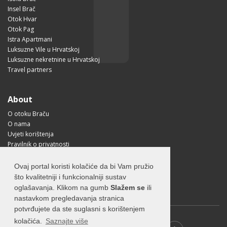
Insel Brač
Otok Hvar
Otok Pag
Istra Apartmani
Luksuzne Vile u Hrvatskoj
Luksuzne nekretnine u Hrvatskoj
Travel partners
About
O otoku Braču
O nama
Uvjeti korištenja
Pravilnik o privatnosti
Korisne informacije
Kako doći na Brač?
Ovaj portal koristi kolačiće da bi Vam pružio
Visit Croatia
što kvalitetniji i funkcionalniji sustav
oglašavanja. Klikom na gumb
Slažem se
ili
nastavkom pregledavanja stranica
potvrđujete da ste suglasni s korištenjem
kolačića.
Saznajte više