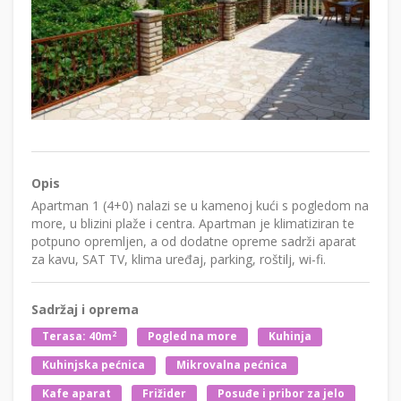
Opis
Apartman 1 (4+0) nalazi se u kamenoj kući s pogledom na
more, u blizini plaže i centra. Apartman je klimatiziran te
potpuno opremljen, a od dodatne opreme sadrži aparat
za kavu, SAT TV, klima uređaj, parking, roštilj, wi-fi.
Sadržaj i oprema
2
Terasa: 40m
Pogled na more
Kuhinja
Kuhinjska pećnica
Mikrovalna pećnica
Kafe aparat
Frižider
Posuđe i pribor za jelo