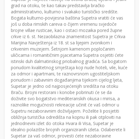
grad na otoku, te kao takav predstavlja bračko
administrativno, kulturno i svakako turističko središte.
Bogata kulturno-povijesna baština Supetra vratiti će vas
još u doba rimskih careva o čijem vremenu svjedoče
brojne villae rusticae, kao i ostaci mozaika pored župne
crkve iz 6. st. Nezaobilazna znamenitost Supetra je Crkva
Marijina Navještenja iz 18. st sa lijepim zvonikom i
crkvenim muzejem. Šetnjom kamenom popločanim
uličicama i romanitičnim pjacetama Supetra osjetiti ćete
istinski duh dalmatinskog priobalnog gradića. Sa bogatom
ponudom kvalitetnog smještaja koji nude hoteli, vile, kuće
za odmor i apartmani, te raznovrsnom ugostiteljskom
ponudom i zabavnim događanjima tijekom cijelog ljeta,
Supetar je jedno od najposjećenijih središta na otoku
Braču. Brojni restorani i konobe pobrinuti će se da
doživite svo bogatstvo mediteranskih okusa i mirisa, a
raznolike mogućnosti rekreacije učinit će vaš odmor u
Supetru nezaboravnim doživljajem. Poželite li posjetiti
obližnja turistčka odredišta na kopnu ili pak otploviti na
jednodnevni izlet do otoka Hvara ili Visa, Supetar je
idealno polazište brojnih organiziranih izleta. Odaberete li
Supetar za vaš odmor, provesti ćete nezaboravne