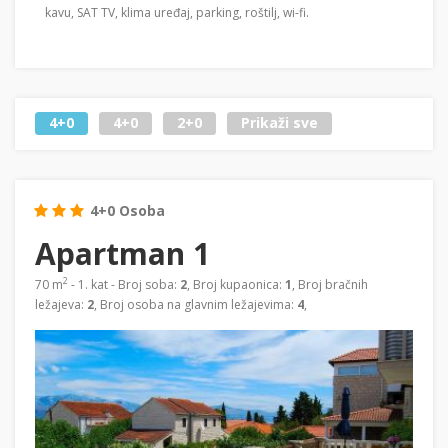
kavu, SAT TV, klima uređaj, parking, roštilj, wi-fi.
4+0
4+0
2+0
Prikaži sve
4+0 Osoba
Apartman 1
2
70 m
- 1. kat - Broj soba:
2
, Broj kupaonica:
1
, Broj bračnih
ležajeva:
2
, Broj osoba na glavnim ležajevima:
4
,