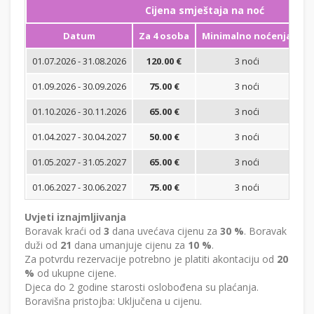
Cijena smještaja na noć
Datum
Za 4 osoba
Minimalno noćenja
01.07.2026 - 31.08.2026
120.00 €
3 noći
Bi
01.09.2026 - 30.09.2026
75.00 €
3 noći
Bi
01.10.2026 - 30.11.2026
65.00 €
3 noći
Bi
01.04.2027 - 30.04.2027
50.00 €
3 noći
Bi
01.05.2027 - 31.05.2027
65.00 €
3 noći
Bi
01.06.2027 - 30.06.2027
75.00 €
3 noći
Bi
Uvjeti iznajmljivanja
Boravak kraći od
3
dana uvećava cijenu za
30 %
. Boravak
duži od
21
dana umanjuje cijenu za
10 %
.
Za potvrdu rezervacije potrebno je platiti akontaciju od
20
%
od ukupne cijene.
Djeca do 2 godine starosti oslobođena su plaćanja.
Boravišna pristojba: Uključena u cijenu.