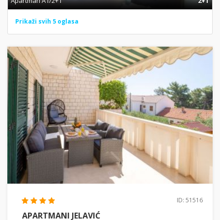
Apartman A1/2+1
2+1
Prikaži svih 5 oglasa
ID: 51516
APARTMANI JELAVIĆ