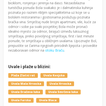
biciklom, ronjenja i jerenja na dasci. Nezaobilazna
turistička ponuda Bola svakako je i dalmatinska kuhinja
poznata po raznim ribljim specijalitetima uz koje se u
bolskim restoranima i gostionama poslužuju poznata
bračka vina. Smještaj nude brojni apartmani, vile, kuće za
odmor i sobe pa svaki posjetitej Bola može pronaći
idealno mjesto za odmor, birajući između luksuznog
smještaja, preko povoljnog smještaja, first i last minute
ponude, te smještaja u obližnjim uvalama. Upoznajte Bol,
prepustite se čarima njegovih prirodnih lijepota i provedite
nezaboravan odmor na
otoku Braču
.
Uvale i plaže u blizini:
Plaža Zlatni rat
Uvala Konjska
Uvala Mala Hrvaska
Uvala Hrvaska
Uvala Dračeva luka
Uvala Smrčeva luka
Uvala Farska
Uvala Blaca