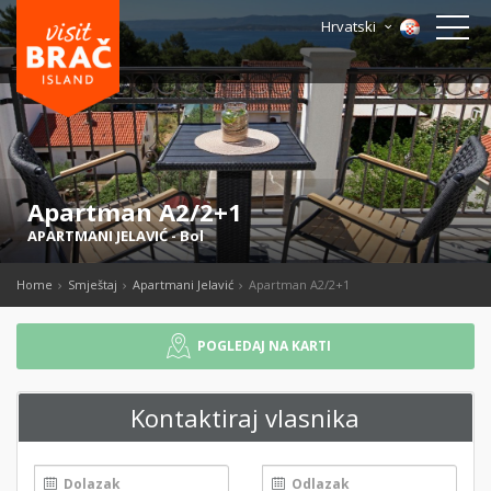
Hrvatski
Apartman A2/2+1
APARTMANI JELAVIĆ
-
Bol
Home
Smještaj
Apartmani Jelavić
Apartman A2/2+1
POGLEDAJ NA KARTI
Kontaktiraj vlasnika