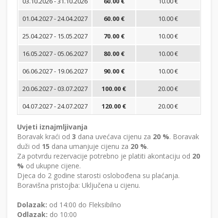
03.10.2026 - 31.10.2026
60.00 €
10.00 €
01.04.2027 - 24.04.2027
60.00 €
10.00 €
25.04.2027 - 15.05.2027
70.00 €
10.00 €
16.05.2027 - 05.06.2027
80.00 €
10.00 €
06.06.2027 - 19.06.2027
90.00 €
10.00 €
20.06.2027 - 03.07.2027
100.00 €
20.00 €
04.07.2027 - 24.07.2027
120.00 €
20.00 €
Uvjeti iznajmljivanja
Boravak kraći od
3
dana uvećava cijenu za
20 %
. Boravak
duži od
15
dana umanjuje cijenu za
20 %
.
Za potvrdu rezervacije potrebno je platiti akontaciju od
20
%
od ukupne cijene.
Djeca do 2 godine starosti oslobođena su plaćanja.
Boravišna pristojba: Uključena u cijenu.
Dolazak:
od 14:00 do Fleksibilno
Odlazak:
do 10:00