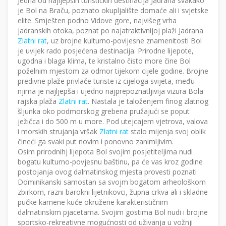
Jedna od najljepših turističkih destinacija Jadrana svakako
je Bol na Braču, poznato okupljalište domaće ali i svjetske
elite. Smješten podno Vidove gore, najvišeg vrha
jadranskih otoka, poznat po najatraktivnijoj plaži Jadrana
Zlatni rat
, uz brojne kulturno-povijesne znamenitosti Bol
je uvijek rado posjećena destinacija. Prirodne lijepote,
ugodna i blaga klima, te kristalno čisto more čine Bol
poželnim mjestom za odmor tijekom cijele godine. Brojne
predivne plaže privlače turiste iz cijeloga svijeta, među
njima je najljepša i ujedno najprepoznatljivija vizura Bola
rajska plaža
Zlatni rat
. Nastala je taloženjem finog zlatnog
šljunka oko podmorskog grebena pružajući se poput
ježičca i do 500 m u more. Pod utejcajem vjetrova, valova
i morskih strujanja vršak
Zlatni rat
stalo mijenja svoj oblik
čineći ga svaki put novim i ponovno zanimljivim.
Osim prirodnihj lijepota Bol svojim posjetiteljima nudi
bogatu kulturno-povjesnu baštinu, pa će vas kroz godine
postojanja ovog dalmatinskog mjesta provesti poznati
Dominikanski samostan sa svojm bogatom arheološkom
zbirkom, razni barokni lijetnikovci, župna crkva ali i skladne
pučke kamene kuće okružene karakterističnim
dalmatinskim pjacetama. Svojim gostima Bol nudi i brojne
sportsko-rekreativne mogućnosti od uživanja u vožnji