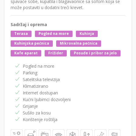
spavaće sobe, kupatila i blagavaonice sa sofom koja se
može postaviti u dodatni treći krevet.
Sadržaj i oprema
Terasa
Pogled na more
Kuhinja
Kuhinjska pećnica
Mikrovalna pećnica
Kafe aparat
Frižider
Posuđe i pribor za jelo
Pogled na more
Parking
Satelitska televizija
Klimatizirano
Internet dostupan
Kućni ljubimci dozvoljeni
Grijanje
Sušilo za kosu
Korištenje roštilja