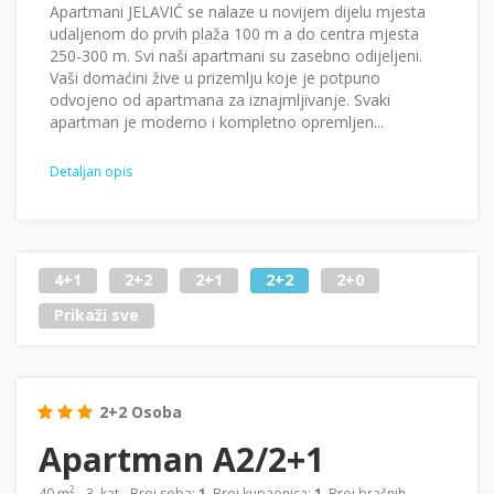
Apartmani JELAVIĆ se nalaze u novijem dijelu mjesta
udaljenom do prvih plaža 100 m a do centra mjesta
250-300 m. Svi naši apartmani su zasebno odijeljeni.
Vaši domaćini žive u prizemlju koje je potpuno
odvojeno od apartmana za iznajmljivanje. Svaki
apartman je moderno i kompletno opremljen...
Detaljan opis
4+1
2+2
2+1
2+2
2+0
Prikaži sve
2+2 Osoba
Apartman A2/2+1
2
40 m
- 3. kat - Broj soba:
1
, Broj kupaonica:
1
, Broj bračnih