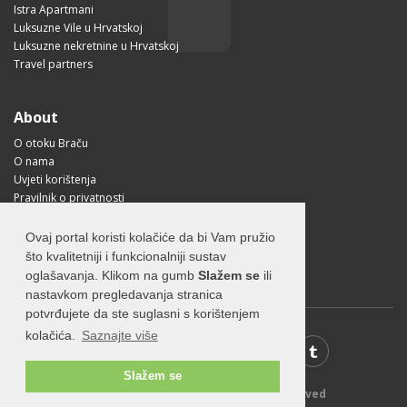
Istra Apartmani
Luksuzne Vile u Hrvatskoj
Luksuzne nekretnine u Hrvatskoj
Travel partners
About
O otoku Braču
O nama
Uvjeti korištenja
Pravilnik o privatnosti
Korisne informacije
Kako doći na Brač?
Ovaj portal koristi kolačiće da bi Vam pružio
Visit Croatia
što kvalitetniji i funkcionalniji sustav
oglašavanja. Klikom na gumb
Slažem se
ili
nastavkom pregledavanja stranica
potvrđujete da ste suglasni s korištenjem
kolačića.
Saznajte više
Slažem se
© 2026 Visit-Brac.com - All rights reserved