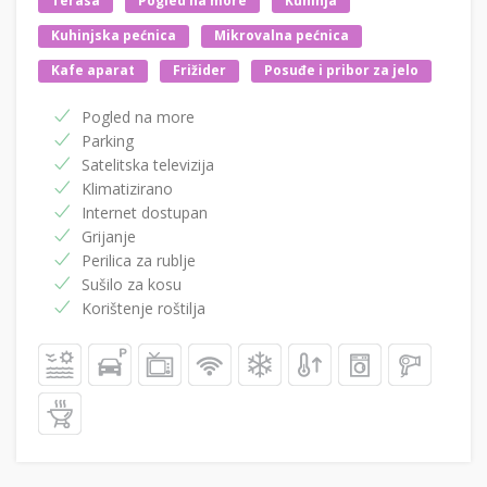
Terasa
Pogled na more
Kuhinja
Kuhinjska pećnica
Mikrovalna pećnica
Kafe aparat
Frižider
Posuđe i pribor za jelo
Pogled na more
Parking
Satelitska televizija
Klimatizirano
Internet dostupan
Grijanje
Perilica za rublje
Sušilo za kosu
Korištenje roštilja