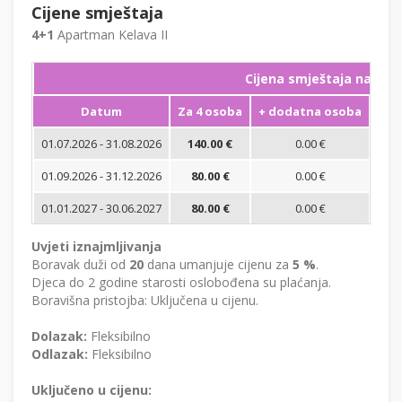
Cijene smještaja
4+1
Apartman Kelava II
Cijena smještaja na noć
Datum
Za 4 osoba
+ dodatna osoba
Min
01.07.2026 - 31.08.2026
140.00 €
0.00 €
01.09.2026 - 31.12.2026
80.00 €
0.00 €
01.01.2027 - 30.06.2027
80.00 €
0.00 €
Uvjeti iznajmljivanja
Boravak duži od
20
dana umanjuje cijenu za
5 %
.
Djeca do 2 godine starosti oslobođena su plaćanja.
Boravišna pristojba: Uključena u cijenu.
Dolazak:
Fleksibilno
Odlazak:
Fleksibilno
Uključeno u cijenu: