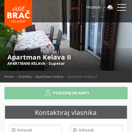
Hrvatski
Apartman Kelava II
APARTMANI KELAVA
-
Supetar
Home
Smještaj
Apartmani Kelava
Apartman Kelava II
POGLEDAJ NA KARTI
Kontaktiraj vlasnika