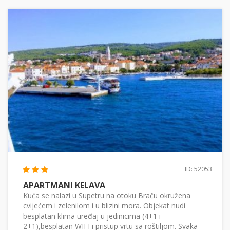
ID: 52053
APARTMANI KELAVA
Kuća se nalazi u Supetru na otoku Braču okružena
cvijećem i zelenilom i u blizini mora. Objekat nudi
besplatan klima uređaj u jedinicima (4+1 i
2+1),besplatan WIFI i pristup vrtu sa roštiljom. Svaka