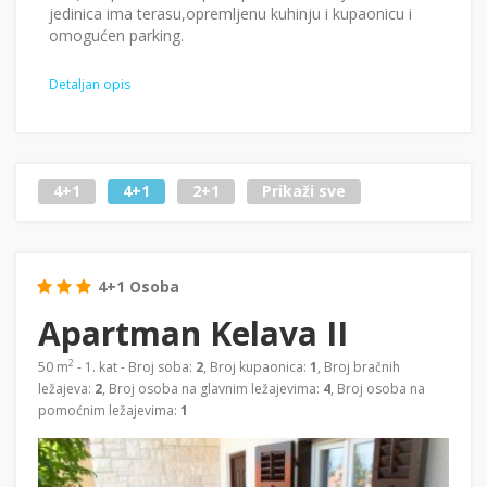
jedinica ima terasu,opremljenu kuhinju i kupaonicu i
omogućen parking.
Detaljan opis
4+1
4+1
2+1
Prikaži sve
4+1 Osoba
Apartman Kelava II
2
50 m
- 1. kat - Broj soba:
2
, Broj kupaonica:
1
, Broj bračnih
ležajeva:
2
, Broj osoba na glavnim ležajevima:
4
, Broj osoba na
pomoćnim ležajevima:
1