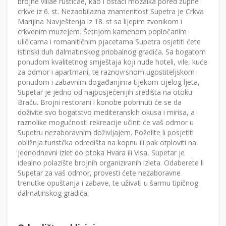
brojne villae rusticae, kao i ostaci mozaika pored župne
crkve iz 6. st. Nezaobilazna znamenitost Supetra je Crkva
Marijina Navještenja iz 18. st sa lijepim zvonikom i
crkvenim muzejem. Šetnjom kamenom popločanim
uličicama i romanitičnim pjacetama Supetra osjetiti ćete
istinski duh dalmatinskog priobalnog gradića. Sa bogatom
ponudom kvalitetnog smještaja koji nude hoteli, vile, kuće
za odmor i apartmani, te raznovrsnom ugostiteljskom
ponudom i zabavnim događanjima tijekom cijelog ljeta,
Supetar je jedno od najposjećenijih središta na otoku
Braču. Brojni restorani i konobe pobrinuti će se da
doživite svo bogatstvo mediteranskih okusa i mirisa, a
raznolike mogućnosti rekreacije učinit će vaš odmor u
Supetru nezaboravnim doživljajem. Poželite li posjetiti
obližnja turistčka odredišta na kopnu ili pak otploviti na
jednodnevni izlet do otoka Hvara ili Visa, Supetar je
idealno polazište brojnih organiziranih izleta. Odaberete li
Supetar za vaš odmor, provesti ćete nezaboravne
trenutke opuštanja i zabave, te uživati u šarmu tipičnog
dalmatinskog gradića.