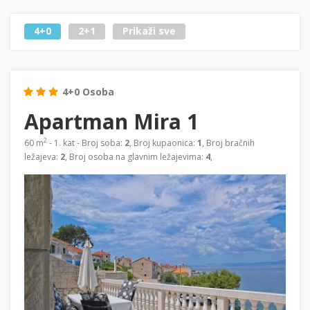
4+0
2+1
Prikaži sve
4+0 Osoba
Apartman Mira 1
2
60 m
- 1. kat - Broj soba:
2
, Broj kupaonica:
1
, Broj bračnih
ležajeva:
2
, Broj osoba na glavnim ležajevima:
4
,