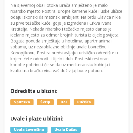
Na sjevernoj obali otoka Brača smješteno je malo
ribarsko mjesto Postira. Brojne kamene kuće i uske uličice
odaju iskonski dalmatinski ambijent. Na brdu Glavica nikle
su prve težačke kuće, gdje je izgrađena i Crkva Ivana
Krstitelja. Nekada ribarsko i težačko mjesto danas je
idelano mjesto za odmor brojnih turista iz cijelog svijeta.
Bogata ponuda smještaja u hotelima, apartmanima i
sobama, uz nezaobilazne obližnje uvale Lovrečinu i
Konopjikovu, Postira predstavljaju turističko odredište u
kojem ćete odmoriti i tijelo i duh. Postirski restorani i
konobe pobrinuti će se da uz mediteransku kuhinju i
kvalitetna bračka vina vaš doživljaj bude potpun.
Odredišta u blizini:
Splitska
Škrip
Dol
Pučišća
Uvale i plaže u blizini:
Uvala Lovrečina
Uvala Dučac