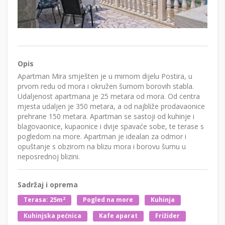
Opis
Apartman Mira smješten je u mirnom dijelu Postira, u
prvom redu od mora i okružen šumom borovih stabla.
Udaljenost apartmana je 25 metara od mora. Od centra
mjesta udaljen je 350 metara, a od najbliže prodavaonice
prehrane 150 metara. Apartman se sastoji od kuhinje i
blagovaonice, kupaonice i dvije spavaće sobe, te terase s
pogledom na more. Apartman je idealan za odmor i
opuštanje s obzirom na blizu mora i borovu šumu u
neposrednoj blizini.
Sadržaj i oprema
2
Terasa: 25m
Pogled na more
Kuhinja
Kuhinjska pećnica
Kafe aparat
Frižider