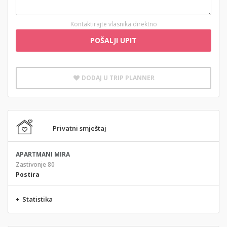
Kontaktirajte vlasnika direktno
POŠALJI UPIT
DODAJ U TRIP PLANNER
Privatni smještaj
APARTMANI MIRA
Zastivonje 80
Postira
+
Statistika