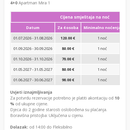
4+0
Apartman Mira 1
Cijena smještaja na noć
Datum
Za 4 osoba
Minimalno noćenja
01.07.2026 - 31.08.2026
120.00 €
1 noć
Bi
01.09.2026 - 30.09.2026
80.00 €
1 noć
Bi
01.10.2026 - 31.10.2026
70.00 €
1 noć
Bi
01.05.2027 - 31.05.2027
80.00 €
1 noć
Bi
01.06.2027 - 30.06.2027
90.00 €
1 noć
Bi
Uvjeti iznajmljivanja
Za potvrdu rezervacije potrebno je platiti akontaciju od
10
%
od ukupne cijene.
Djeca do 2 godine starosti oslobođena su plaćanja.
Boravišna pristojba: Uključena u cijenu.
Dolazak:
od 14:00 do Fleksibilno