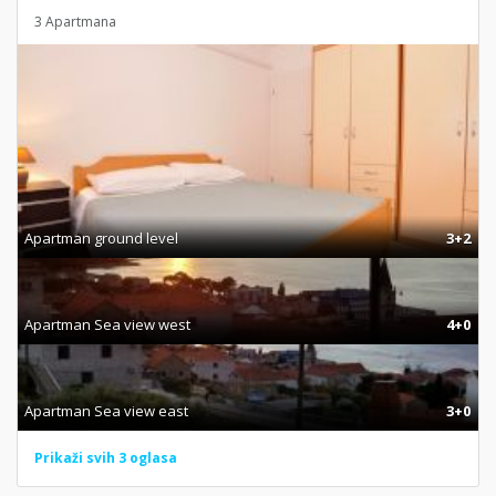
3 Apartmana
Apartman ground level
3+2
Apartman Sea view west
4+0
Apartman Sea view east
3+0
Prikaži svih 3 oglasa