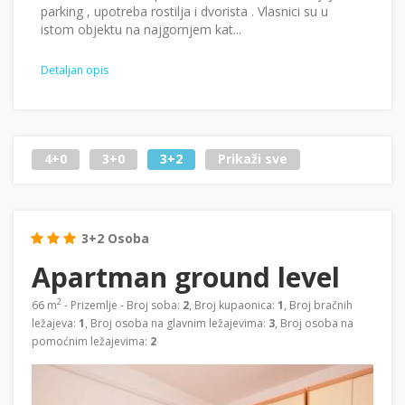
parking , upotreba rostilja i dvorista . Vlasnici su u
istom objektu na najgornjem kat...
Detaljan opis
4+0
3+0
3+2
Prikaži sve
3+2 Osoba
Apartman ground level
2
66 m
- Prizemlje - Broj soba:
2
, Broj kupaonica:
1
, Broj bračnih
ležajeva:
1
, Broj osoba na glavnim ležajevima:
3
, Broj osoba na
pomoćnim ležajevima:
2