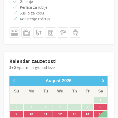
Grijanje
Perilica za rublje
Sušilo za kosu
Korištenje roštilja
Kalendar zauzetosti
3+2
Apartman ground level
August
2026
Su
Mo
Tu
We
Th
Fr
Sa
1
2
3
4
5
6
7
8
9
10
11
12
13
14
15