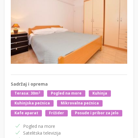
Sadržaj i oprema
2
Terasa: 30m
Pogled na more
Kuhinja
Kuhinjska pećnica
Mikrovalna pećnica
Kafe aparat
Frižider
Posuđe i pribor za jelo
Pogled na more
Satelitska televizija