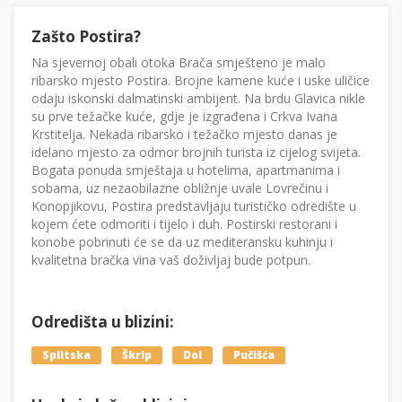
Zašto Postira?
Na sjevernoj obali otoka Brača smješteno je malo
ribarsko mjesto Postira. Brojne kamene kuće i uske uličice
odaju iskonski dalmatinski ambijent. Na brdu Glavica nikle
su prve težačke kuće, gdje je izgrađena i Crkva Ivana
Krstitelja. Nekada ribarsko i težačko mjesto danas je
idelano mjesto za odmor brojnih turista iz cijelog svijeta.
Bogata ponuda smještaja u hotelima, apartmanima i
sobama, uz nezaobilazne obližnje uvale Lovrečinu i
Konopjikovu, Postira predstavljaju turističko odredište u
kojem ćete odmoriti i tijelo i duh. Postirski restorani i
konobe pobrinuti će se da uz mediteransku kuhinju i
kvalitetna bračka vina vaš doživljaj bude potpun.
Odredišta u blizini:
Splitska
Škrip
Dol
Pučišća