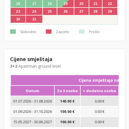
16
17
18
19
20
21
22
23
24
25
26
27
28
29
30
31
Slobodno
Zauzeto
Prošlo
Cijene smještaja
3+2
Apartman ground level
Cijena smještaja na noć
Datum
Za 3 osoba
+ dodatna osoba
Min
01.07.2026 - 31.08.2026
140.00 €
0.00 €
01.09.2026 - 31.10.2026
100.00 €
0.00 €
15.05.2027 - 30.06.2027
100.00 €
0.00 €