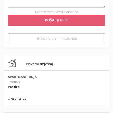
Kontaktirajte vlasnika direktno
POŠALJI UPIT
DODAJ U TRIP PLANNER
Privatni smještaj
APARTMANI TANJA
Lovrna 9
Postira
+
Statistika