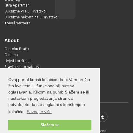
Istra Apartmani
Luksuzne Vile u Hrvatskoj
Luksuzne nekretnine u Hrvatskoj
Travel partners
About
O otoku Braču
O nama
Uvjeti korištenja
Pravilnik o privatnosti
Korisne informacije
Kako doći na Brač?
Ovaj portal koristi kolačiće da bi Vam pružio
Visit Croatia
što kvalitetniji i funkcionalniji sustav
oglašavanja. Klikom na gumb
Slažem se
ili
nastavkom pregledavanja stranica
potvrđujete da ste suglasni s korištenjem
kolačića.
Saznajte više
Slažem se
© 2026 Visit-Brac.com - All rights reserved