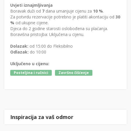
Uvjeti iznajmljivanja
Boravak duži od
7
dana umanjuje cijenu za
10 %
.
Za potvrdu rezervacije potrebno je platiti akontaciju od
30
%
od ukupne cijene.
Djeca do 2 godine starosti oslobođena su plaćanja.
Boravišna pristojba: Uključena u cijenu.
Dolazak:
od 15:00 do Fleksibilno
Odlazak:
do 10:00
Uključeno u cijenu:
Posteljina i ručnici
Završno čišćenje
Inspiracija za vaš odmor