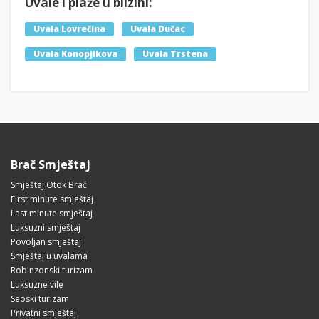
Uvale i plaže u blizini:
Uvala Lovrečina
Uvala Dučac
Uvala Konopjikova
Uvala Trstena
Brač Smještaj
Smještaj Otok Brač
First minute smještaj
Last minute smještaj
Luksuzni smještaj
Povoljan smještaj
Smještaj u uvalama
Robinzonski turizam
Luksuzne vile
Seoski turizam
Privatni smještaj