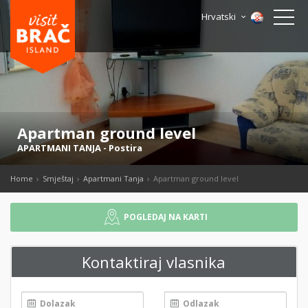
Hrvatski
Apartman ground level
APARTMANI TANJA
-
Postira
Home
Smještaj
Apartmani Tanja
Apartman ground level
POGLEDAJ NA KARTI
Kontaktiraj vlasnika