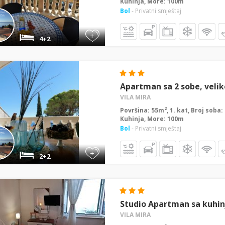
Kuhinja, More: 100m
Bol
- Privatni smještaj
+
4+2
Apartman sa 2 sobe, velik
VILA MIRA
2
Površina: 55m
, 1. kat, Broj soba
Kuhinja, More: 100m
Bol
- Privatni smještaj
+
2+2
Studio Apartman sa kuhi
VILA MIRA