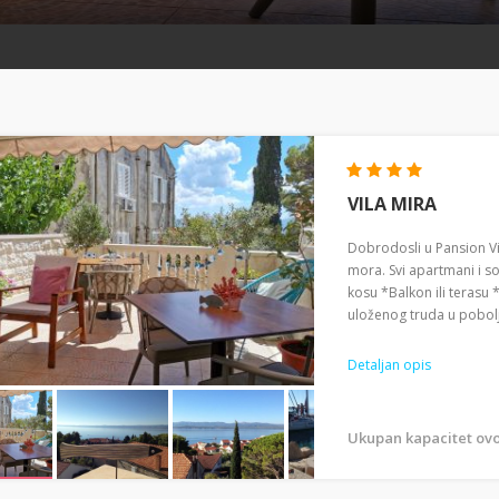
VILA MIRA
Dobrodosli u Pansion Vi
mora. Svi apartmani i s
kosu *Balkon ili terasu
uloženog truda u poboljš
Detaljan opis
Ukupan kapacitet ovo