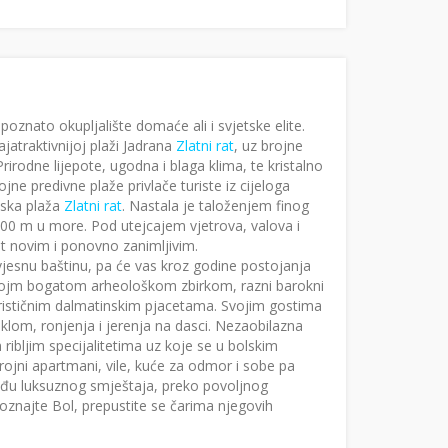
poznato okupljalište domaće ali i svjetske elite.
atraktivnijoj plaži Jadrana
Zlatni rat
, uz brojne
irodne lijepote, ugodna i blaga klima, te kristalno
e predivne plaže privlače turiste iz cijeloga
ajska plaža
Zlatni rat
. Nastala je taloženjem finog
00 m u more. Pod utejcajem vjetrova, valova i
ut novim i ponovno zanimljivim.
vjesnu baštinu, pa će vas kroz godine postojanja
vojm bogatom arheološkom zbirkom, razni barokni
erističnim dalmatinskim pjacetama. Svojim gostima
iklom, ronjenja i jerenja na dasci. Nezaobilazna
ribljim specijalitetima uz koje se u bolskim
ojni apartmani, vile, kuće za odmor i sobe pa
eđu luksuznog smještaja, preko povoljnog
poznajte Bol, prepustite se čarima njegovih