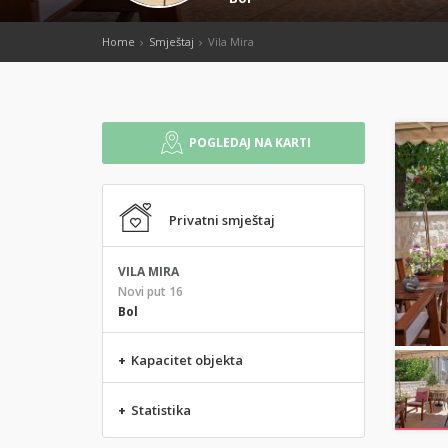
Home
Smještaj
Vila Mira
POGLEDAJ NA KARTI
Privatni smještaj
VILA MIRA
Novi put 16
Bol
+
Kapacitet objekta
+
Statistika