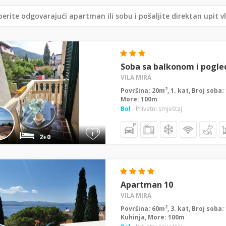
erite odgovarajući apartman ili sobu i pošaljite direktan upit v
Soba sa balkonom i pogle
VILA MIRA
2
Površina: 20m
, 1. kat, Broj soba
More: 100m
Bol
- Privatni smještaj
+
2+0
Apartman 10
VILA MIRA
2
Površina: 60m
, 3. kat, Broj soba
Kuhinja, More: 100m