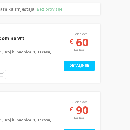
lasniku smještaja.
Bez provizije
Cijene od:
60
dom na vrt
€
Na noć
: 1, Broj kupaonica: 1, Terasa,
DETALJNIJE
Cijene od:
90
€
Na noć
: 1, Broj kupaonica: 1, Terasa,