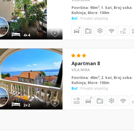
2
Površina: 90m
, 1. kat, Broj soba
Kuhinja, More: 100m
Bol
- Privatni smještaj
+
4+4
Apartman 8
VILA MIRA
2
Površina: 40m
, 2. kat, Broj soba
Kuhinja, More: 100m
Bol
- Privatni smještaj
+
2+2