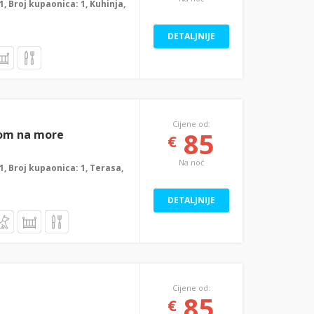
 1, Broj kupaonica: 1, Kuhinja,
DETALJNIJE
Cijene od:
85
dom na more
€
Na noć
: 1, Broj kupaonica: 1, Terasa,
DETALJNIJE
Cijene od:
85
€