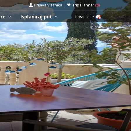
Prijava vlasnika
Trip Planner
(
0
)
ure
Isplaniraj put
Hrvatski