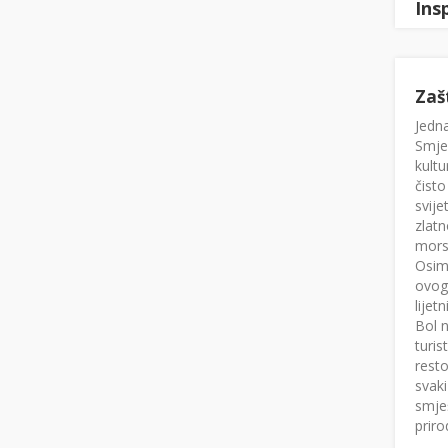
Ins
Zaš
Jedna
Smješ
kultu
čisto
svije
zlatn
mors
Osim 
ovog
lijet
Bol n
turis
resto
svaki
smješ
priro