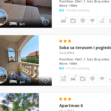
2
Površina: 25m
, 1. kat, Broj soba:
More: 100m
Bol
- Privatni smještaj
+
2+1
Soba sa terasom i pogle
VILA MIRA
2
Površina: 16m
, 1. kat, Broj soba
More: 100m
Bol
- Privatni smještaj
+
2+1
Apartman 6
VILA MIRA