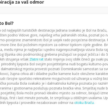
piracija za vaš odmor
to Bol?
 od najljepših turističkih destinacija Jadrana svakako je Bol na Braču, 
ten podno Vidove gore, najvišeg vrha jadranskih otoka, poznat po naj
rno-povijesne znamenitosti Bol je uvijek rado posjećena destinacija. Pr
 more čine Bol poželnim mjestom za odmor tijekom cijele godine. Brojn
ta, među njima je najljepša i ujedno najprepoznatljivija vizura Bola r
og šljunka oko podmorskog grebena pružajući se poput ježičca i do 5
kih strujanja vršak
Zlatni rat
stalo mijenja svoj oblik čineći ga svaki p
prirodnihj lijepota Bol svojim posjetiteljima nudi bogatu kulturno-po
 dalmatinskog mjesta provesti poznati Dominikanski samostan sa s
nikovci, župna crkva ali i skladne pučke kamene kuće okružene karakt
udi i brojne sportsko-rekreativne mogućnosti od uživanja u vožnji bic
tička ponuda Bola svakako je i dalmatinska kuhinja poznata po raznim 
ranima i gostionama poslužuju poznata bračka vina. Smještaj nude br
 posjetitej Bola može pronaći idealno mjesto za odmor, birajući izm
taja, first i last minute ponude, te smještaja u obližnjim uvalama. U
dnih lijepota i provedite nezaboravan odmor na
otoku Braču
.