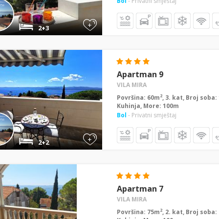
Bol
- Privatni smještaj
+
2+3
Apartman 9
VILA MIRA
2
Površina: 60m
, 3. kat, Broj soba
Kuhinja, More: 100m
Bol
- Privatni smještaj
+
2+2
Apartman 7
VILA MIRA
2
Površina: 75m
, 2. kat, Broj soba