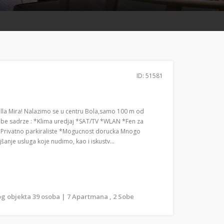
ID: 51581
lla Mira! Nalazimo se u centru Bola,samo 100 m od
obe sadrze : *Klima uredjaj *SAT/TV *WLAN *Fen za
 *Privatno parkiraliste *Mogucnost dorucka Mnogo
anje usluga koje nudimo, kao i iskustv...
g objekta 39 osoba | 7 Apartmana , 2 Sobe