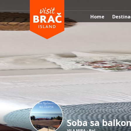
Home
Destina
Soba sa balko
VILA MIRA
-
Bol