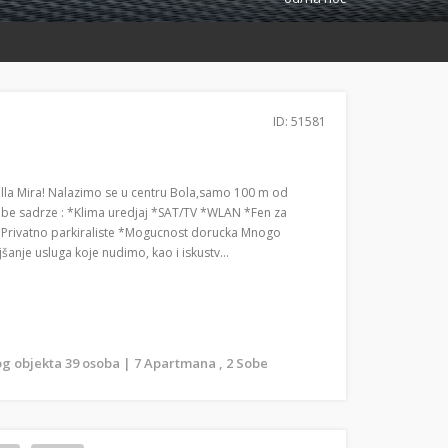
ID: 51581
lla Mira! Nalazimo se u centru Bola,samo 100 m od
obe sadrze : *Klima uredjaj *SAT/TV *WLAN *Fen za
 *Privatno parkiraliste *Mogucnost dorucka Mnogo
anje usluga koje nudimo, kao i iskustv...
g objekta 39 osoba | 7 Apartmana , 2 Sobe