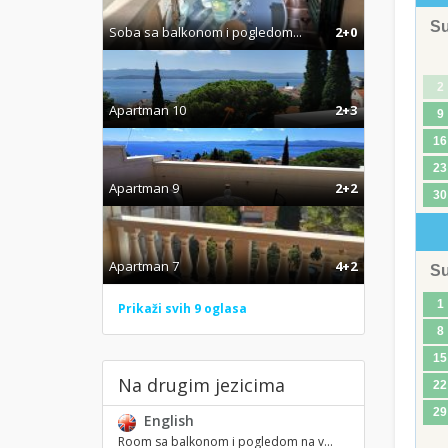
S
Soba sa balkonom i pogledom...
2+0
2
Apartman 10
2+3
9
16
23
Apartman 9
2+2
30
Apartman 7
4+2
S
1
Prikaži svih 9 oglasa
8
15
Na drugim jezicima
22
29
English
Room sa balkonom i pogledom na v...