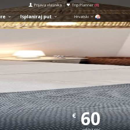
Prijava vlasnika
Trip Planner
(
0
)
ure
Isplaniraj put
Hrvatski
60
€
od/na noć