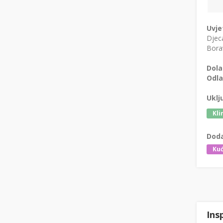
Uvje
Djeca
Borav
Dola
Odla
Uklj
Kli
Doda
Kuć
Ins