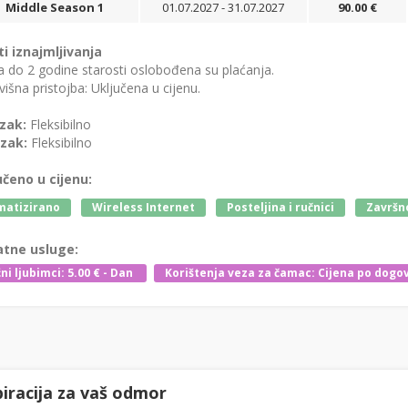
Middle Season 1
01.07.2027 - 31.07.2027
90.00 €
ti iznajmljivanja
 do 2 godine starosti oslobođena su plaćanja.
išna pristojba: Uključena u cijenu.
zak:
Fleksibilno
zak:
Fleksibilno
učeno u cijenu:
matizirano
Wireless Internet
Posteljina i ručnici
Završno
tne usluge:
ni ljubimci: 5.00 € - Dan
Korištenja veza za čamac: Cijena po dogo
piracija za vaš odmor