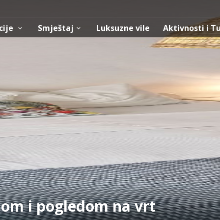
cije
Smještaj
Luksuzne vile
Aktivnosti i T
nom i pogledom na vrt