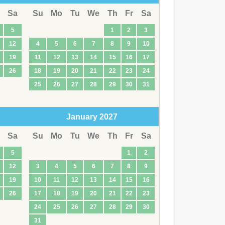
Sa
Su
Mo
Tu
We
Th
Fr
Sa
5
1
2
3
12
4
5
6
7
8
9
10
19
11
12
13
14
15
16
17
26
18
19
20
21
22
23
24
25
26
27
28
29
30
31
January
2027
Sa
Su
Mo
Tu
We
Th
Fr
Sa
5
1
2
12
3
4
5
6
7
8
9
19
10
11
12
13
14
15
16
26
17
18
19
20
21
22
23
24
25
26
27
28
29
30
31