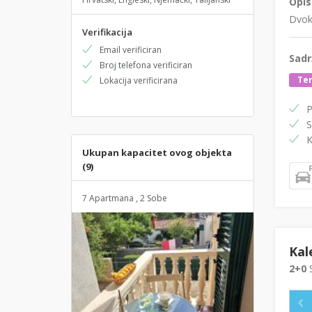
Opis
Dvokr
Verifikacija
Email verificiran
Sadr
Broj telefona verificiran
Te
Lokacija verificirana
P
S
K
Ukupan kapacitet ovog objekta
(9)
7 Apartmana , 2 Sobe
Kal
2+0
S