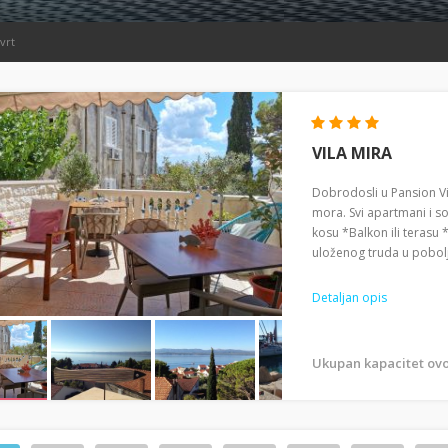
vrt
VILA MIRA
Dobrodosli u Pansion Vi
mora. Svi apartmani i s
kosu *Balkon ili terasu
uloženog truda u poboljš
Detaljan opis
Ukupan kapacitet ovo