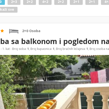
0
2+3
2+2
4+2
2+2
2+1
2+1
4+
ikaži sve
2+0 Osoba
ba sa balkonom i pogledom na
- 1. kat - Broj soba:
1
, Broj kupaonica:
1
, Broj bračnih ležajeva:
1
, Broj osoba n