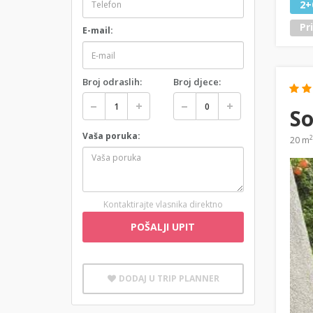
2+
Pr
E-mail:
Broj odraslih:
Broj djece:
So
Vaša poruka:
2
20 m
Kontaktirajte vlasnika direktno
POŠALJI UPIT
DODAJ U TRIP PLANNER