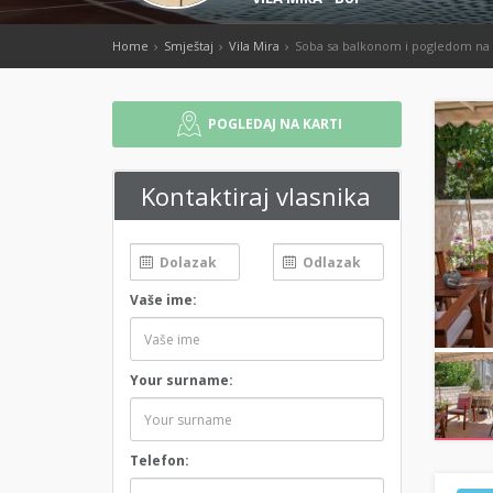
Home
Smještaj
Vila Mira
Soba sa balkonom i pogledom na 
POGLEDAJ NA KARTI
Kontaktiraj vlasnika
Vaše ime:
Your surname:
Telefon: