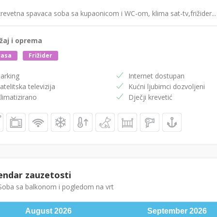
evetna spavaca soba sa kupaonicom i WC-om, klima sat-tv,frižider...
žaj i oprema
rasa
Frižider
arking
Internet dostupan
atelitska televizija
Kućni ljubimci dozvoljeni
limatizirano
Dječji krevetić
endar zauzetosti
oba sa balkonom i pogledom na vrt
August
2026
September
2026