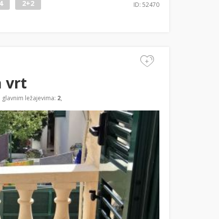
4
2+2
ID: 52470
+
 vrt
a glavnim ležajevima:
2
,