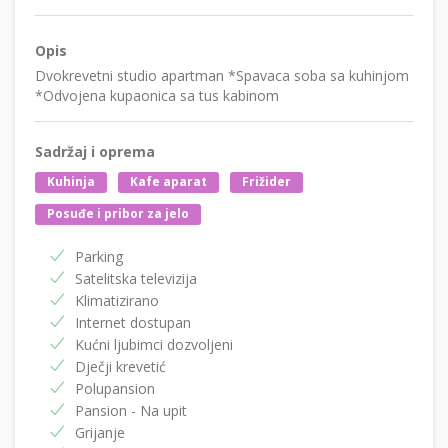
Opis
Dvokrevetni studio apartman *Spavaca soba sa kuhinjom
*Odvojena kupaonica sa tus kabinom
Sadržaj i oprema
Kuhinja
Kafe aparat
Frižider
Posuđe i pribor za jelo
Parking
Satelitska televizija
Klimatizirano
Internet dostupan
Kućni ljubimci dozvoljeni
Dječji krevetić
Polupansion
Pansion - Na upit
Grijanje