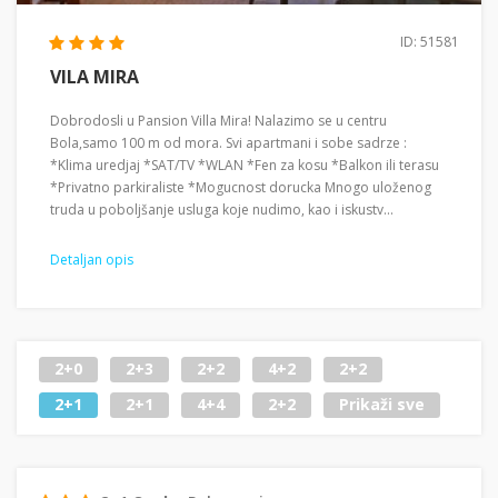
ID: 51581
VILA MIRA
Dobrodosli u Pansion Villa Mira! Nalazimo se u centru
Bola,samo 100 m od mora. Svi apartmani i sobe sadrze :
*Klima uredjaj *SAT/TV *WLAN *Fen za kosu *Balkon ili terasu
*Privatno parkiraliste *Mogucnost dorucka Mnogo uloženog
truda u poboljšanje usluga koje nudimo, kao i iskustv...
Detaljan opis
2+0
2+3
2+2
4+2
2+2
2+1
2+1
4+4
2+2
Prikaži sve