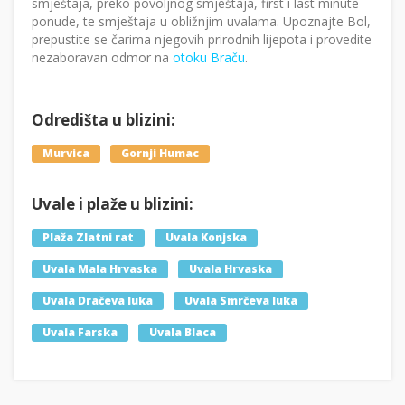
smještaja, preko povoljnog smještaja, first i last minute
ponude, te smještaja u obližnjim uvalama. Upoznajte Bol,
prepustite se čarima njegovih prirodnih lijepota i provedite
nezaboravan odmor na
otoku Braču
.
Odredišta u blizini:
Murvica
Gornji Humac
Uvale i plaže u blizini:
Plaža Zlatni rat
Uvala Konjska
Uvala Mala Hrvaska
Uvala Hrvaska
Uvala Dračeva luka
Uvala Smrčeva luka
Uvala Farska
Uvala Blaca