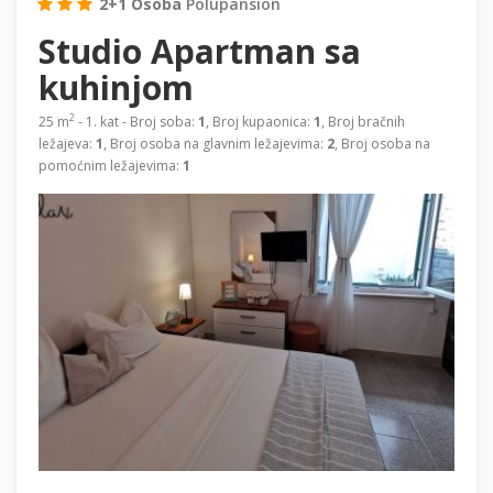
2+1 Osoba
Polupansion
Studio Apartman sa
kuhinjom
2
25 m
- 1. kat - Broj soba:
1
, Broj kupaonica:
1
, Broj bračnih
ležajeva:
1
, Broj osoba na glavnim ležajevima:
2
, Broj osoba na
pomoćnim ležajevima:
1