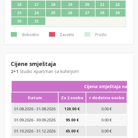
16
17
18
19
20
21
22
23
24
25
26
27
28
29
30
31
Slobodno
Zauzeto
Prošlo
Cijene smještaja
2+1
Studio Apartman sa kuhinjom
Cijena smještaja na noć
Datum
Za 2 osoba
+ dodatna osoba
Min
01.08.2026 - 31.08.2026
120.00 €
0.00 €
01.09.2026 - 30.09.2026
95.00 €
0.00 €
01.10.2026 - 31.12.2026
65.00 €
0.00 €