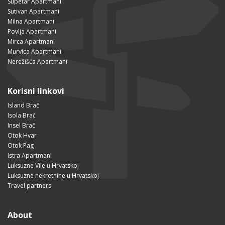
Supetar Apartmani
Sutivan Apartmani
Milna Apartmani
Povlja Apartmani
Mirca Apartmani
Murvica Apartmani
Nerežišća Apartmani
Korisni linkovi
Island Brač
Isola Brač
Insel Brač
Otok Hvar
Otok Pag
Istra Apartmani
Luksuzne Vile u Hrvatskoj
Luksuzne nekretnine u Hrvatskoj
Travel partners
About