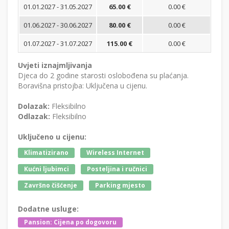
01.01.2027 - 31.05.2027
65.00 €
0.00 €
01.06.2027 - 30.06.2027
80.00 €
0.00 €
01.07.2027 - 31.07.2027
115.00 €
0.00 €
Uvjeti iznajmljivanja
Djeca do 2 godine starosti oslobođena su plaćanja.
Boravišna pristojba: Uključena u cijenu.
Dolazak:
Fleksibilno
Odlazak:
Fleksibilno
Uključeno u cijenu:
Klimatizirano
Wireless Internet
Kućni ljubimci
Posteljina i ručnici
Završno čišćenje
Parking mjesto
Dodatne usluge:
Pansion: Cijena po dogovoru