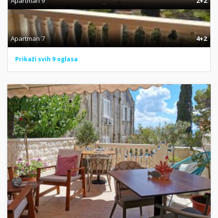
Apartman 9
2+2
Apartman 7
4+2
Prikaži svih 9 oglasa