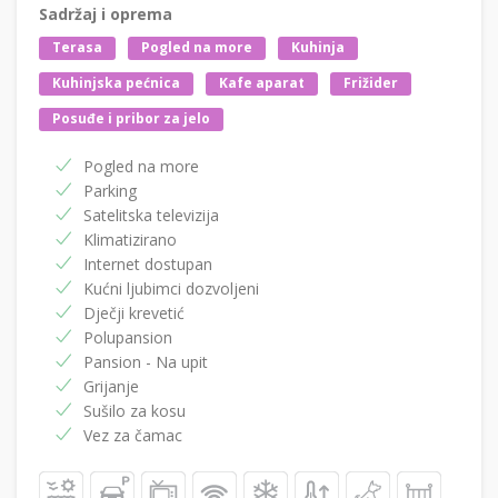
Sadržaj i oprema
Terasa
Pogled na more
Kuhinja
Kuhinjska pećnica
Kafe aparat
Frižider
Posuđe i pribor za jelo
Pogled na more
Parking
Satelitska televizija
Klimatizirano
Internet dostupan
Kućni ljubimci dozvoljeni
Dječji krevetić
Polupansion
Pansion - Na upit
Grijanje
Sušilo za kosu
Vez za čamac