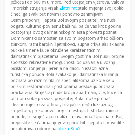
ježičca i do 500 m u more. Pod utejcajem vjetrova, valova
i morskih strujanja vršak
Zlatni rat
stalo mijenja svoj oblik
čineći ga svaki put novim i ponovno zanimljivim.
Osim prirodnihj lijepota Bol svojim posjetiteljima nudi
bogatu kulturno-povjesnu baštinu, pa će vas kroz godine
postojanja ovog dalmatinskog mjesta provesti poznati
Dominikanski samostan sa svojm bogatom arheološkom
zbirkom, razni barokni lijetnikovci, župna crkva ali i skladne
pučke kamene kuće okružene karakterističnim
dalmatinskim pjacetama. Svojim gostima Bol nudi i brojne
sportsko-rekreativne mogućnosti od uživanja u vožnji
biciklom, ronjenja i jerenja na dasci. Nezaobilazna
turistička ponuda Bola svakako je i dalmatinska kuhinja
poznata po raznim ribljim specijalitetima uz koje se u
bolskim restoranima i gostionama poslužuju poznata
bračka vina. Smještaj nude brojni apartmani, vile, kuće za
odmor i sobe pa svaki posjetitej Bola može pronaći
idealno mjesto za odmor, birajući između luksuznog
smještaja, preko povoljnog smještaja, first i last minute
ponude, te smještaja u obližnjim uvalama. Upoznajte Bol,
prepustite se čarima njegovih prirodnih lijepota i provedite
nezaboravan odmor na
otoku Braču
.