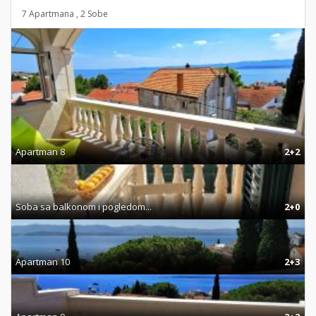
7 Apartmana , 2 Sobe
Apartman 8
2+2
Soba sa balkonom i pogledom...
2+0
Apartman 10
2+3