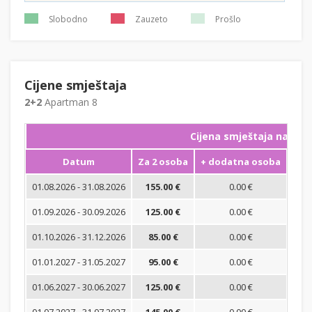
Slobodno
Zauzeto
Prošlo
Cijene smještaja
2+2
Apartman 8
Cijena smještaja na noć
Datum
Za 2 osoba
+ dodatna osoba
Min
01.08.2026 - 31.08.2026
155.00 €
0.00 €
01.09.2026 - 30.09.2026
125.00 €
0.00 €
01.10.2026 - 31.12.2026
85.00 €
0.00 €
01.01.2027 - 31.05.2027
95.00 €
0.00 €
01.06.2027 - 30.06.2027
125.00 €
0.00 €