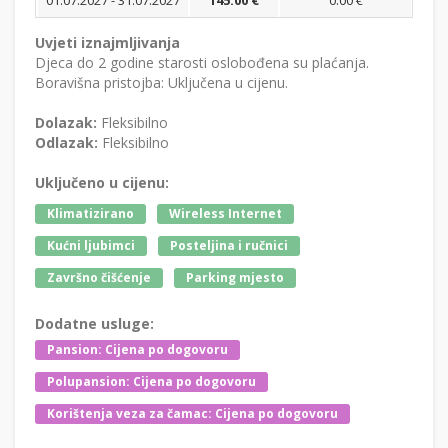
01.07.2027 - 31.07.2027
145.00 €
0.00 €
Uvjeti iznajmljivanja
Djeca do 2 godine starosti oslobođena su plaćanja.
Boravišna pristojba: Uključena u cijenu.
Dolazak:
Fleksibilno
Odlazak:
Fleksibilno
Uključeno u cijenu:
Klimatizirano
Wireless Internet
Kućni ljubimci
Posteljina i ručnici
Završno čišćenje
Parking mjesto
Dodatne usluge:
Pansion: Cijena po dogovoru
Polupansion: Cijena po dogovoru
Korištenja veza za čamac: Cijena po dogovoru