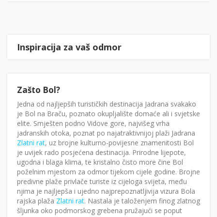
Inspiracija za vaš odmor
Zašto Bol?
Jedna od najljepših turističkih destinacija Jadrana svakako
je Bol na Braču, poznato okupljalište domaće ali i svjetske
elite. Smješten podno Vidove gore, najvišeg vrha
jadranskih otoka, poznat po najatraktivnijoj plaži Jadrana
Zlatni rat
, uz brojne kulturno-povijesne znamenitosti Bol
je uvijek rado posjećena destinacija. Prirodne lijepote,
ugodna i blaga klima, te kristalno čisto more čine Bol
poželnim mjestom za odmor tijekom cijele godine. Brojne
predivne plaže privlače turiste iz cijeloga svijeta, među
njima je najljepša i ujedno najprepoznatljivija vizura Bola
rajska plaža
Zlatni rat
. Nastala je taloženjem finog zlatnog
šljunka oko podmorskog grebena pružajući se poput