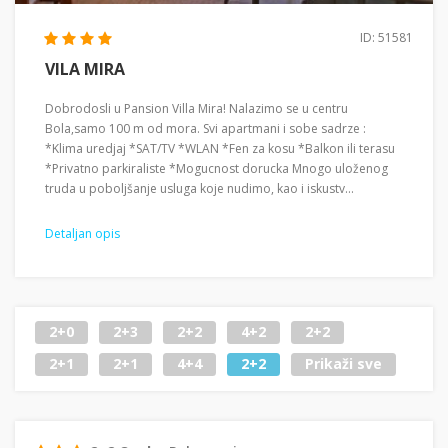
ID: 51581
VILA MIRA
Dobrodosli u Pansion Villa Mira! Nalazimo se u centru
Bola,samo 100 m od mora. Svi apartmani i sobe sadrze :
*Klima uredjaj *SAT/TV *WLAN *Fen za kosu *Balkon ili terasu
*Privatno parkiraliste *Mogucnost dorucka Mnogo uloženog
truda u poboljšanje usluga koje nudimo, kao i iskustv...
Detaljan opis
2+0
2+3
2+2
4+2
2+2
2+1
2+1
4+4
2+2
Prikaži sve