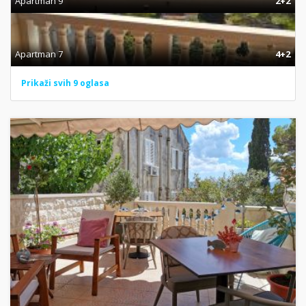
Apartman 9
2+2
Apartman 7
4+2
Prikaži svih 9 oglasa