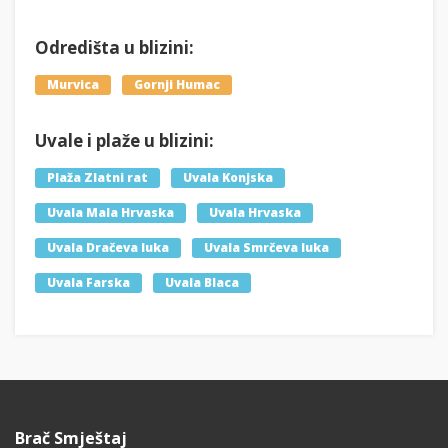
Odredišta u blizini:
Murvica
Gornji Humac
Uvale i plaže u blizini:
Plaža Zlatni rat
Uvala Konjska
Uvala Mala Hrvaska
Uvala Hrvaska
Uvala Dračeva luka
Uvala Smrčeva luka
Uvala Farska
Uvala Blaca
Brač Smještaj