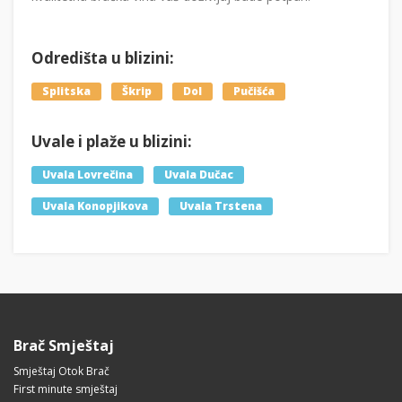
Odredišta u blizini:
Splitska
Škrip
Dol
Pučišća
Uvale i plaže u blizini:
Uvala Lovrečina
Uvala Dučac
Uvala Konopjikova
Uvala Trstena
Brač Smještaj
Smještaj Otok Brač
First minute smještaj