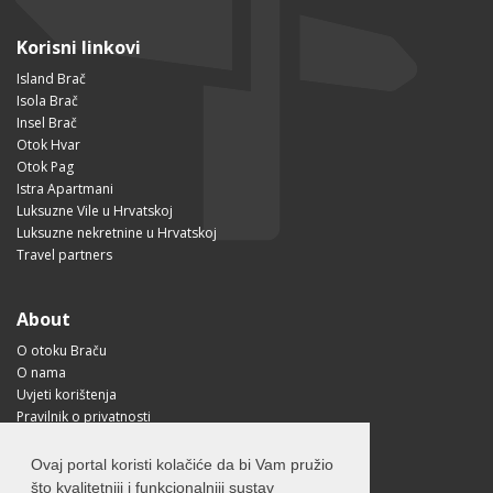
Korisni linkovi
Island Brač
Isola Brač
Insel Brač
Otok Hvar
Otok Pag
Istra Apartmani
Luksuzne Vile u Hrvatskoj
Luksuzne nekretnine u Hrvatskoj
Travel partners
About
O otoku Braču
O nama
Uvjeti korištenja
Pravilnik o privatnosti
Korisne informacije
Kako doći na Brač?
Ovaj portal koristi kolačiće da bi Vam pružio
Visit Croatia
što kvalitetniji i funkcionalniji sustav