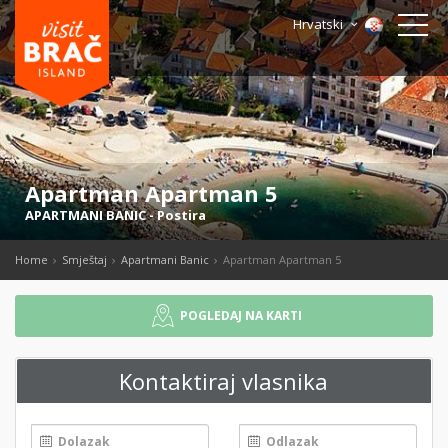
Hrvatski
Apartman Apartman 5
APARTMANI BANIC
-
Postira
Home
Smještaj
Apartmani Banic
Apartman Apartman 5
POGLEDAJ NA KARTI
Kontaktiraj vlasnika