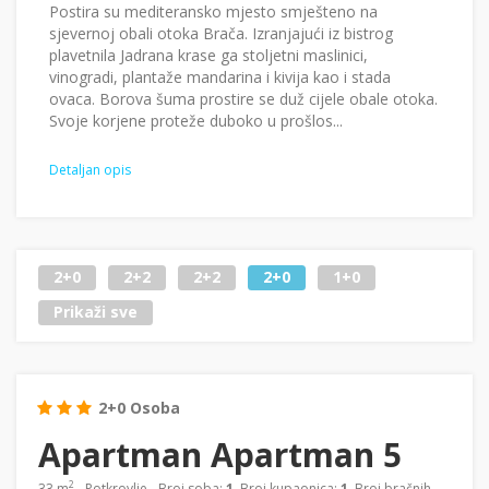
Postira su mediteransko mjesto smješteno na
sjevernoj obali otoka Brača. Izranjajući iz bistrog
plavetnila Jadrana krase ga stoljetni maslinici,
vinogradi, plantaže mandarina i kivija kao i stada
ovaca. Borova šuma prostire se duž cijele obale otoka.
Svoje korjene proteže duboko u prošlos...
Detaljan opis
2+0
2+2
2+2
2+0
1+0
Prikaži sve
2+0 Osoba
Apartman Apartman 5
2
33 m
- Potkrovlje - Broj soba:
1
, Broj kupaonica:
1
, Broj bračnih