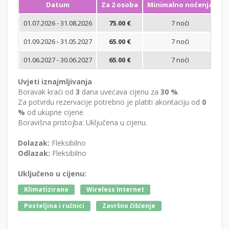
Datum
Za 2 osoba
Minimalno noćenja
01.07.2026 - 31.08.2026
75.00 €
7 noći
Bi
01.09.2026 - 31.05.2027
65.00 €
7 noći
Bi
01.06.2027 - 30.06.2027
65.00 €
7 noći
Bi
Uvjeti iznajmljivanja
Boravak kraći od
3
dana uvećava cijenu za
30 %
.
Za potvrdu rezervacije potrebno je platiti akontaciju od
0
%
od ukupne cijene.
Boravišna pristojba: Uključena u cijenu.
Dolazak:
Fleksibilno
Odlazak:
Fleksibilno
Uključeno u cijenu:
Klimatizirano
Wireless Internet
Posteljina i ručnici
Završno čišćenje