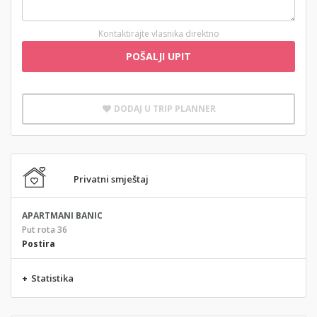
Kontaktirajte vlasnika direktno
POŠALJI UPIT
DODAJ U TRIP PLANNER
Privatni smještaj
APARTMANI BANIC
Put rota 36
Postira
+
Statistika