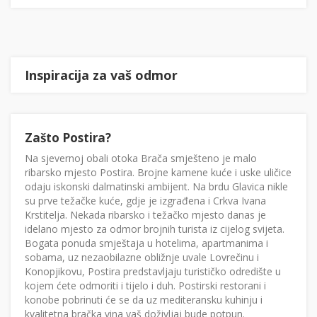
Inspiracija za vaš odmor
Zašto Postira?
Na sjevernoj obali otoka Brača smješteno je malo
ribarsko mjesto Postira. Brojne kamene kuće i uske uličice
odaju iskonski dalmatinski ambijent. Na brdu Glavica nikle
su prve težačke kuće, gdje je izgrađena i Crkva Ivana
Krstitelja. Nekada ribarsko i težačko mjesto danas je
idelano mjesto za odmor brojnih turista iz cijelog svijeta.
Bogata ponuda smještaja u hotelima, apartmanima i
sobama, uz nezaobilazne obližnje uvale Lovrečinu i
Konopjikovu, Postira predstavljaju turističko odredište u
kojem ćete odmoriti i tijelo i duh. Postirski restorani i
konobe pobrinuti će se da uz mediteransku kuhinju i
kvalitetna bračka vina vaš doživljaj bude potpun.