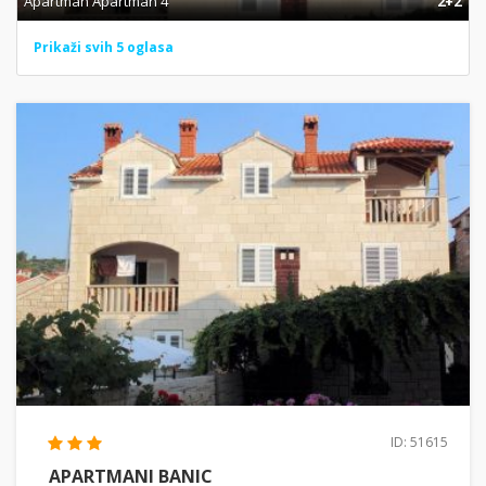
Apartman Apartman 4
2+2
Prikaži svih 5 oglasa
ID: 51615
APARTMANI BANIC