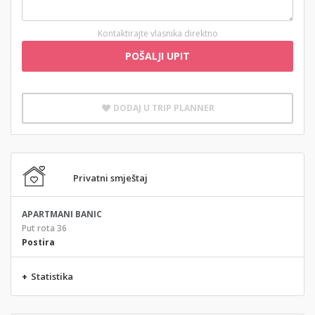
Kontaktirajte vlasnika direktno
POŠALJI UPIT
DODAJ U TRIP PLANNER
Privatni smještaj
APARTMANI BANIC
Put rota 36
Postira
+
Statistika