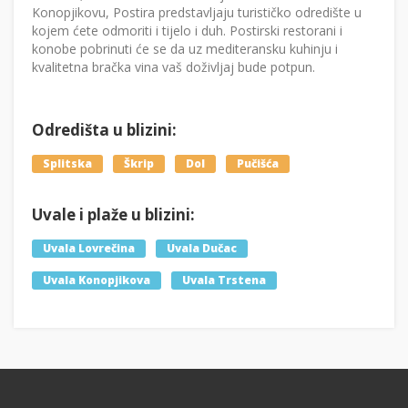
Konopjikovu, Postira predstavljaju turističko odredište u
kojem ćete odmoriti i tijelo i duh. Postirski restorani i
konobe pobrinuti će se da uz mediteransku kuhinju i
kvalitetna bračka vina vaš doživljaj bude potpun.
Odredišta u blizini:
Splitska
Škrip
Dol
Pučišća
Uvale i plaže u blizini:
Uvala Lovrečina
Uvala Dučac
Uvala Konopjikova
Uvala Trstena