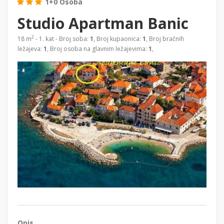
1+0 Osoba
Studio Apartman Banic
2
18 m
- 1. kat - Broj soba:
1
, Broj kupaonica:
1
, Broj bračnih
ležajeva:
1
, Broj osoba na glavnim ležajevima:
1
,
Opis