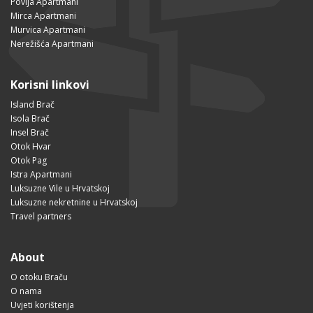
Povlja Apartmani
Mirca Apartmani
Murvica Apartmani
Nerežišća Apartmani
Korisni linkovi
Island Brač
Isola Brač
Insel Brač
Otok Hvar
Otok Pag
Istra Apartmani
Luksuzne Vile u Hrvatskoj
Luksuzne nekretnine u Hrvatskoj
Travel partners
About
O otoku Braču
O nama
Uvjeti korištenja