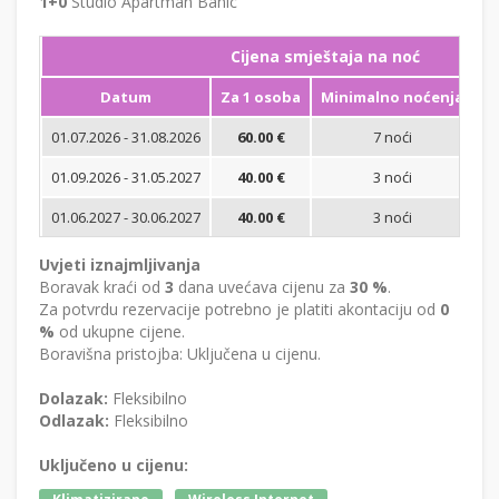
1+0
Studio Apartman Banic
Cijena smještaja na noć
Datum
Za 1 osoba
Minimalno noćenja
01.07.2026 - 31.08.2026
60.00 €
7 noći
Bi
01.09.2026 - 31.05.2027
40.00 €
3 noći
Bi
01.06.2027 - 30.06.2027
40.00 €
3 noći
Bi
Uvjeti iznajmljivanja
Boravak kraći od
3
dana uvećava cijenu za
30 %
.
Za potvrdu rezervacije potrebno je platiti akontaciju od
0
%
od ukupne cijene.
Boravišna pristojba: Uključena u cijenu.
Dolazak:
Fleksibilno
Odlazak:
Fleksibilno
Uključeno u cijenu: