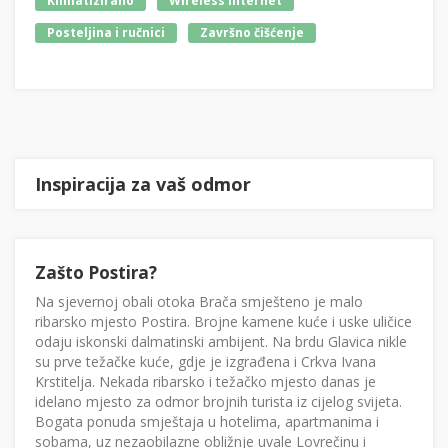
Klimatizirano
Wireless Internet
Posteljina i ručnici
Završno čišćenje
Inspiracija za vaš odmor
Zašto Postira?
Na sjevernoj obali otoka Brača smješteno je malo
ribarsko mjesto Postira. Brojne kamene kuće i uske uličice
odaju iskonski dalmatinski ambijent. Na brdu Glavica nikle
su prve težačke kuće, gdje je izgrađena i Crkva Ivana
Krstitelja. Nekada ribarsko i težačko mjesto danas je
idelano mjesto za odmor brojnih turista iz cijelog svijeta.
Bogata ponuda smještaja u hotelima, apartmanima i
sobama, uz nezaobilazne obližnje uvale Lovrečinu i