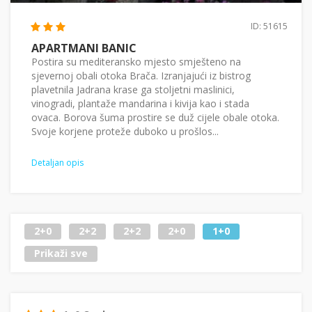
ID: 51615
APARTMANI BANIC
Postira su mediteransko mjesto smješteno na
sjevernoj obali otoka Brača. Izranjajući iz bistrog
plavetnila Jadrana krase ga stoljetni maslinici,
vinogradi, plantaže mandarina i kivija kao i stada
ovaca. Borova šuma prostire se duž cijele obale otoka.
Svoje korjene proteže duboko u prošlos...
Detaljan opis
2+0
2+2
2+2
2+0
1+0
Prikaži sve