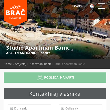
Hrvatski
Studio Apartman Banic
APARTMANI BANIC
-
Postira
Home
Smještaj
Apartmani Banic
Studio Apartman Banic
POGLEDAJ NA KARTI
Kontaktiraj vlasnika