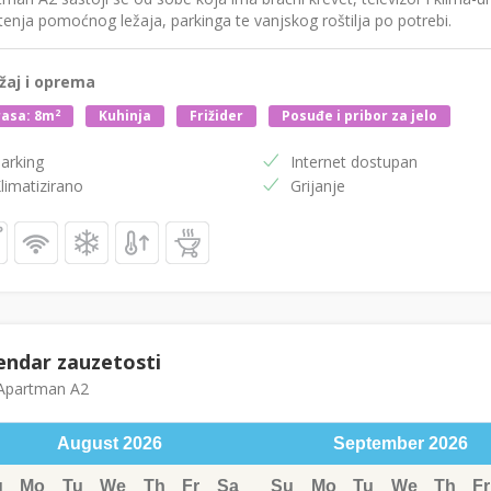
tenja pomoćnog ležaja, parkinga te vanjskog roštilja po potrebi.
žaj i oprema
2
asa: 8m
Kuhinja
Frižider
Posuđe i pribor za jelo
arking
Internet dostupan
limatizirano
Grijanje
endar zauzetosti
partman A2
August
2026
September
2026
u
Mo
Tu
We
Th
Fr
Sa
Su
Mo
Tu
We
Th
Fr