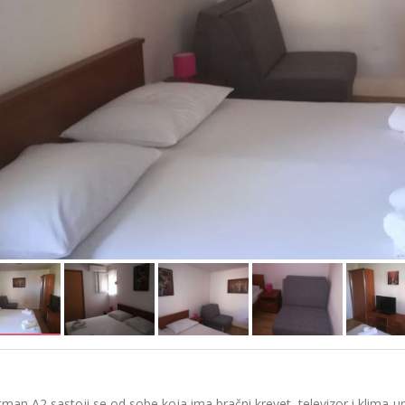
man A2 sastoji se od sobe koja ima bračni krevet, televizor i klima-u