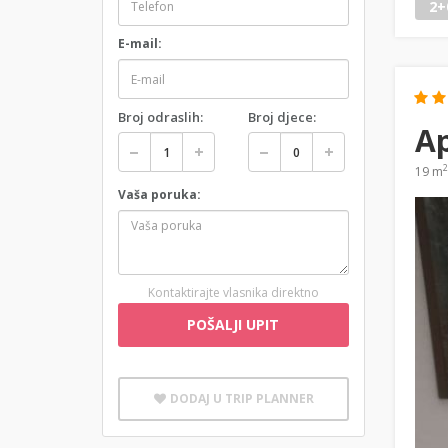
2+
E-mail:
Broj odraslih:
Broj djece:
A
2
19 m
Vaša poruka:
Kontaktirajte vlasnika direktno
POŠALJI UPIT
DODAJ U TRIP PLANNER