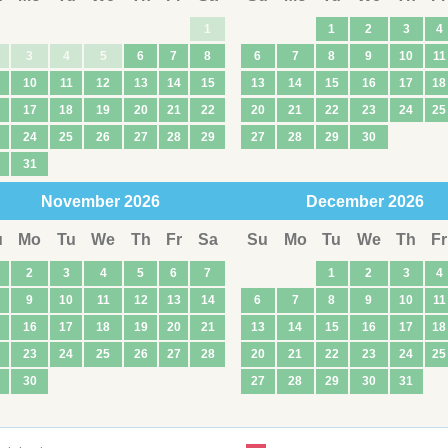
1
1
2
3
4
3
4
5
6
7
8
6
7
8
9
10
11
10
11
12
13
14
15
13
14
15
16
17
18
17
18
19
20
21
22
20
21
22
23
24
25
24
25
26
27
28
29
27
28
29
30
31
November
2026
December
2026
u
Mo
Tu
We
Th
Fr
Sa
Su
Mo
Tu
We
Th
Fr
2
3
4
5
6
7
1
2
3
4
9
10
11
12
13
14
6
7
8
9
10
11
16
17
18
19
20
21
13
14
15
16
17
18
23
24
25
26
27
28
20
21
22
23
24
25
30
27
28
29
30
31