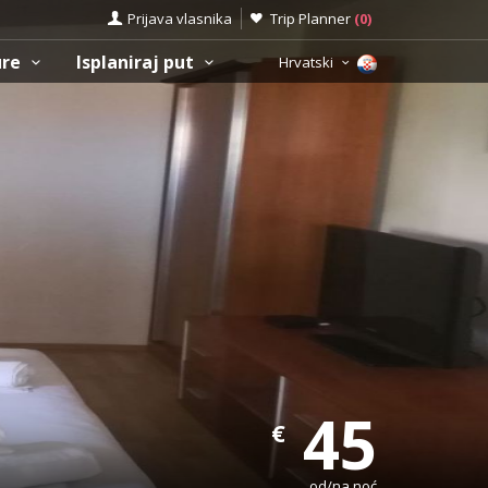
Prijava vlasnika
Trip Planner
(
0
)
ure
Isplaniraj put
Hrvatski
45
€
od/na noć