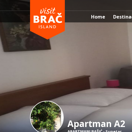
Home
Destina
Apartman A2
APARTMANI BAŠIĆ
-
Supetar