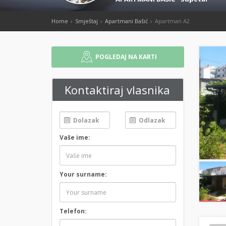
Home
Smještaj
Apartmani Bašić
Apartman A2
POGLEDAJ NA KARTI
Kontaktiraj vlasnika
Vaše ime:
Your surname:
Telefon: