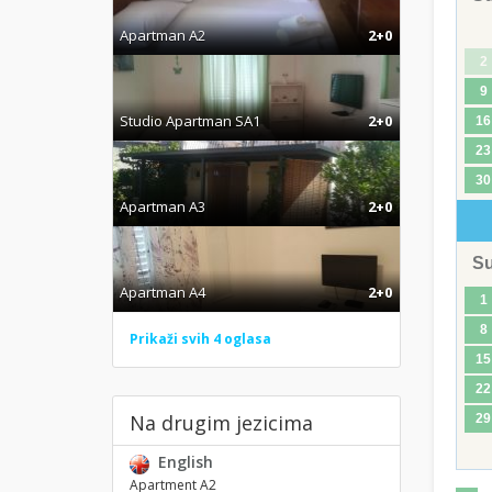
Apartman A2
2+0
2
9
Studio Apartman SA1
2+0
16
23
30
Apartman A3
2+0
S
Apartman A4
2+0
1
8
Prikaži svih 4 oglasa
15
22
Na drugim jezicima
29
English
Apartment A2