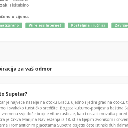
zak:
Fleksibilno
učeno u cijenu:
matizirano
Wireless Internet
Posteljina i ručnici
Završno
piracija za vaš odmor
to Supetar?
ar je najveće naselje na otoku Braču, ujedno i jedini grad na otoku, 
rno i svakako turističko središte. Bogata kulturno-povijesna baština S
 vremenu svjedoče brojne villae rusticae, kao i ostaci mozaika pored
tra je Crkva Marijina Navještenja iz 18. st sa lijepim zvonikom i 
cama i romanitičnim pjacetama Supetra osjetiti ćete istinski duh da