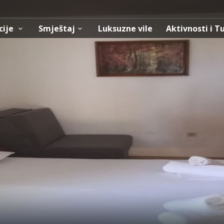
cije
Smještaj
Luksuzne vile
Aktivnosti i T