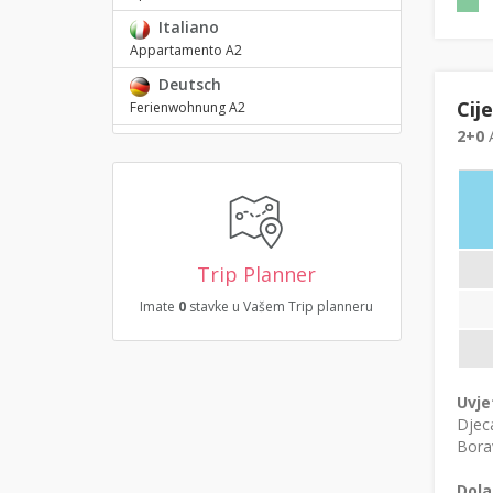
Italiano
Appartamento A2
Deutsch
Cij
Ferienwohnung A2
2+0
A
Trip Planner
Imate
0
stavke u Vašem Trip planneru
Uvje
Djeca
Borav
Dola