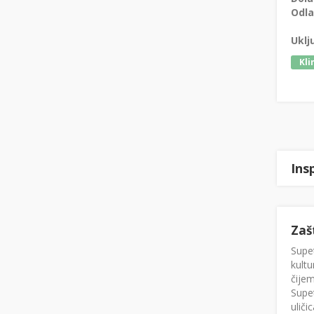
Odla
Uklj
Kli
Ins
Zaš
Supet
kultu
čijem
Supe
uliči