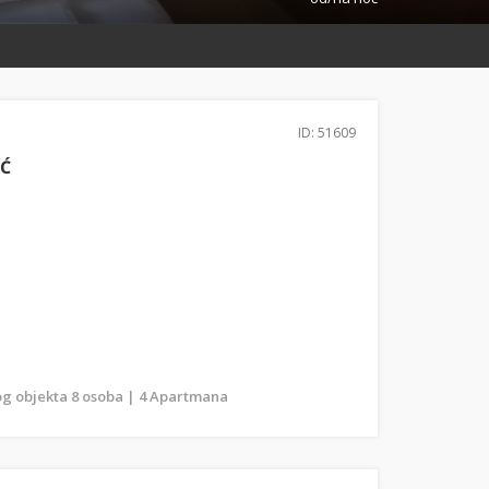
ID: 51609
IĆ
g objekta 8 osoba | 4 Apartmana