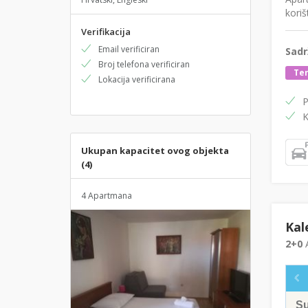
koriš
Verifikacija
Email verificiran
Sadr
Broj telefona verificiran
Ter
Lokacija verificirana
P
K
Ukupan kapacitet ovog objekta
(4)
4 Apartmana
Kal
2+0
A
S