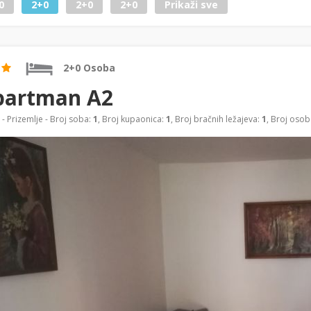
0
2+0
2+0
2+0
Prikaži sve
2+0 Osoba
partman A2
- Prizemlje - Broj soba:
1
, Broj kupaonica:
1
, Broj bračnih ležajeva:
1
, Broj osob