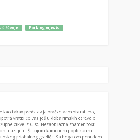
 čišćenje
Parking mjesto
te kao takav predstavlja bračko administrativno,
upetra vratiti će vas još u doba rimskih careva o
 župne crkve iz 6. st. Nezaobilazna znamenitost
crkvenim muzejem. Šetnjom kamenom popločanim
lmatinskog priobalnog gradića. Sa bogatom ponudom