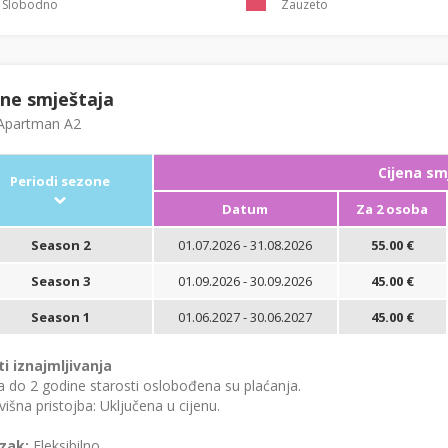
Slobodno
Zauzeto
ene smještaja
partman A2
Cijena sm
Periodi sezone
Datum
Za 2 osoba
Season 2
01.07.2026 - 31.08.2026
55.00 €
Season 3
01.09.2026 - 30.09.2026
45.00 €
Season 1
01.06.2027 - 30.06.2027
45.00 €
ti iznajmljivanja
 do 2 godine starosti oslobođena su plaćanja.
išna pristojba: Uključena u cijenu.
zak:
Fleksibilno