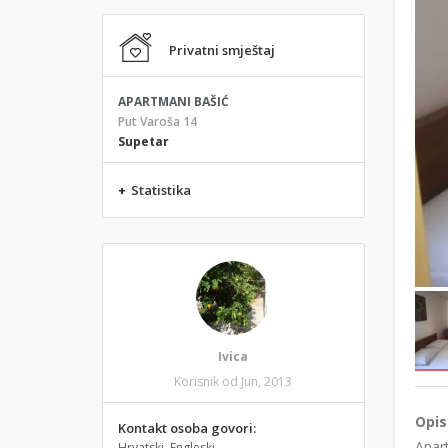
Privatni smještaj
APARTMANI BAŠIĆ
Put Varoša 14
Supetar
+
Statistika
Ivica
Korisnik od Jun, 2013
Opis
Kontakt osoba govori:
Apart
Hrvatski, Engleski