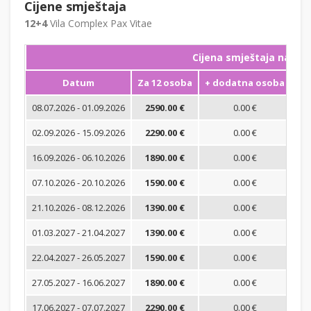
Cijene smještaja
12+4
Vila Complex Pax Vitae
Cijena smještaja na noć
Datum
Za 12 osoba
+ dodatna osoba
Mi
08.07.2026 - 01.09.2026
2590.00 €
0.00 €
02.09.2026 - 15.09.2026
2290.00 €
0.00 €
16.09.2026 - 06.10.2026
1890.00 €
0.00 €
07.10.2026 - 20.10.2026
1590.00 €
0.00 €
21.10.2026 - 08.12.2026
1390.00 €
0.00 €
01.03.2027 - 21.04.2027
1390.00 €
0.00 €
22.04.2027 - 26.05.2027
1590.00 €
0.00 €
27.05.2027 - 16.06.2027
1890.00 €
0.00 €
17.06.2027 - 07.07.2027
2290.00 €
0.00 €