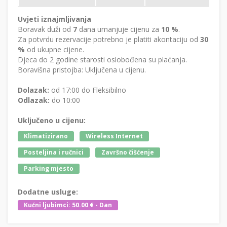
Uvjeti iznajmljivanja
Boravak duži od
7
dana umanjuje cijenu za
10 %
.
Za potvrdu rezervacije potrebno je platiti akontaciju od
30
%
od ukupne cijene.
Djeca do 2 godine starosti oslobođena su plaćanja.
Boravišna pristojba: Uključena u cijenu.
Dolazak:
od 17:00 do Fleksibilno
Odlazak:
do 10:00
Uključeno u cijenu:
Klimatizirano
Wireless Internet
Posteljina i ručnici
Završno čišćenje
Parking mjesto
Dodatne usluge:
Kućni ljubimci: 50.00 € - Dan