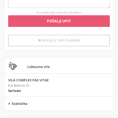
Kontaktirajte vlasnika direktno
POŠALJI UPIT
DODAJ U TRIP PLANNER
Luksuzne vile
VILA COMPLEX PAX VITAE
Put Bistrice 21
Sutivan
+
Statistika