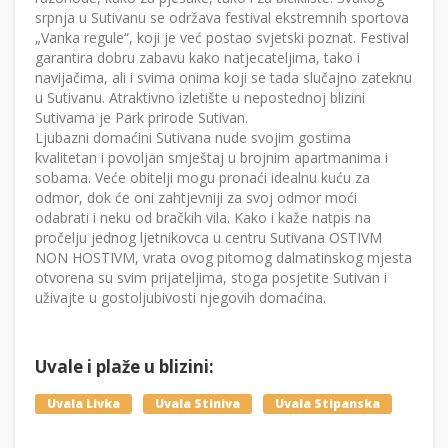
srpnja u Sutivanu se održava festival ekstremnih sportova
„Vanka regule“, koji je već postao svjetski poznat. Festival
garantira dobru zabavu kako natjecateljima, tako i
navijačima, ali i svima onima koji se tada slučajno zateknu
u Sutivanu. Atraktivno izletište u nepostednoj blizini
Sutivama je Park prirode Sutivan.
Ljubazni domaćini Sutivana nude svojim gostima
kvalitetan i povoljan smještaj u brojnim apartmanima i
sobama. Veće obitelji mogu pronaći idealnu kuću za
odmor, dok će oni zahtjevniji za svoj odmor moći
odabrati i neku od bračkih vila. Kako i kaže natpis na
pročelju jednog ljetnikovca u centru Sutivana OSTIVM
NON HOSTIVM, vrata ovog pitomog dalmatinskog mjesta
otvorena su svim prijateljima, stoga posjetite Sutivan i
uživajte u gostoljubivosti njegovih domaćina.
Uvale i plaže u blizini:
Uvala Livka
Uvala Stiniva
Uvala Stipanska