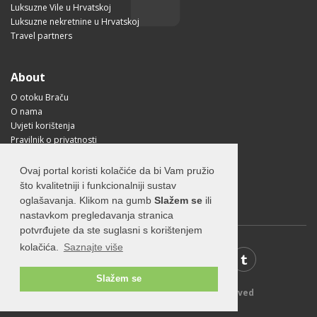
Luksuzne Vile u Hrvatskoj
Luksuzne nekretnine u Hrvatskoj
Travel partners
About
O otoku Braču
O nama
Uvjeti korištenja
Pravilnik o privatnosti
Korisne informacije
Kako doći na Brač?
Ovaj portal koristi kolačiće da bi Vam pružio
Visit Croatia
što kvalitetniji i funkcionalniji sustav
oglašavanja. Klikom na gumb
Slažem se
ili
nastavkom pregledavanja stranica
potvrđujete da ste suglasni s korištenjem
kolačića.
Saznajte više
Slažem se
© 2026 Visit-Brac.com - All rights reserved