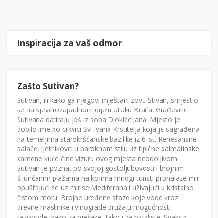
Inspiracija za vaš odmor
Zašto Sutivan?
Sutivan, ili kako ga njegovi mještani zovu Stivan, smjestio
se na sjeverozapadnom dijelu otoku Brača. Građevine
Sutivana datiraju još iz doba Dioklecijana. Mjesto je
dobilo ime po crkvici Sv. Ivana Krstitelja koja je sagrađena
na temeljima starokršćanske bazilike iz 6. st. Renesansne
palače, ljetnikovci u baroknom stilu uz tipične dalmatinske
kamene kuće čine vizuru ovog mjesta neodoljivom.
Sutivan je poznat po svojoj gostoljubovosti i brojnim
šljunčanim plažama na kojima mnogi turisti pronalaze mir
opuštajući se uz mirise Mediterana i uživajući u kristalno
čistom moru. Brojne uređene staze koje vode kroz
drevne maslinike i vinograde pružaju mogućnosti
razonode, kako za pješake, tako i za bicikliste. Svakog