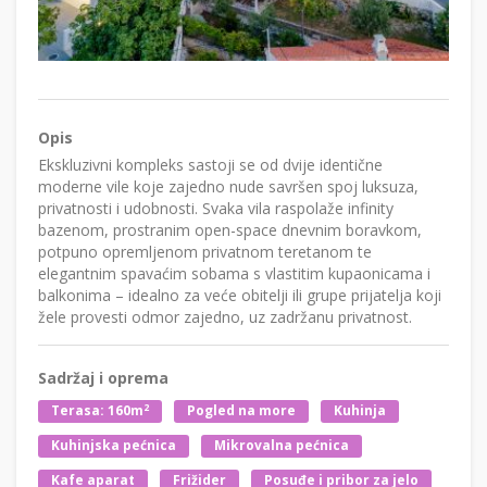
Opis
Ekskluzivni kompleks sastoji se od dvije identične
moderne vile koje zajedno nude savršen spoj luksuza,
privatnosti i udobnosti. Svaka vila raspolaže infinity
bazenom, prostranim open-space dnevnim boravkom,
potpuno opremljenom privatnom teretanom te
elegantnim spavaćim sobama s vlastitim kupaonicama i
balkonima – idealno za veće obitelji ili grupe prijatelja koji
žele provesti odmor zajedno, uz zadržanu privatnost.
Sadržaj i oprema
2
Terasa: 160m
Pogled na more
Kuhinja
Kuhinjska pećnica
Mikrovalna pećnica
Kafe aparat
Frižider
Posuđe i pribor za jelo