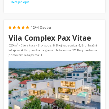
Detaljan opis
12+4 Osoba
Vila Complex Pax Vitae
2
620 m
- Cijela kuća - Broj soba:
6
, Broj kupaonica:
6
, Broj bračnih
ležajeva:
6
, Broj osoba na glavnim ležajevima:
12
, Broj osoba na
pomoćnim ležajevima:
4