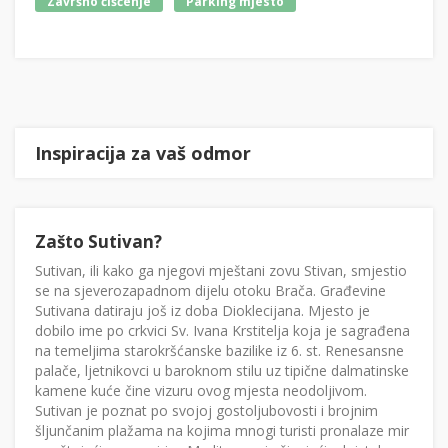
Završno čišćenje
Parking mjesto
Inspiracija za vaš odmor
Zašto Sutivan?
Sutivan, ili kako ga njegovi mještani zovu Stivan, smjestio
se na sjeverozapadnom dijelu otoku Brača. Građevine
Sutivana datiraju još iz doba Dioklecijana. Mjesto je
dobilo ime po crkvici Sv. Ivana Krstitelja koja je sagrađena
na temeljima starokršćanske bazilike iz 6. st. Renesansne
palače, ljetnikovci u baroknom stilu uz tipične dalmatinske
kamene kuće čine vizuru ovog mjesta neodoljivom.
Sutivan je poznat po svojoj gostoljubovosti i brojnim
šljunčanim plažama na kojima mnogi turisti pronalaze mir