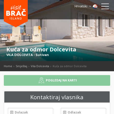
Hrvatski
Kuća za odmor Dolcevita
VILA DOLCEVITA
-
Sutivan
Home
Smještaj
Vila Dolcevita
Kuća za odmor Dolcevita
POGLEDAJ NA KARTI
Kontaktiraj vlasnika