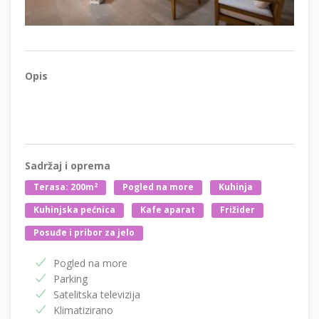
Opis
Sadržaj i oprema
2
Terasa: 200m
Pogled na more
Kuhinja
Kuhinjska pećnica
Kafe aparat
Frižider
Posuđe i pribor za jelo
Pogled na more
Parking
Satelitska televizija
Klimatizirano