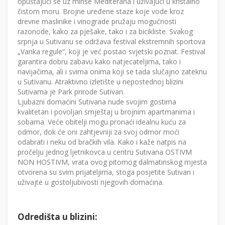
opuštajući se uz mirise Mediterana i uživajući u kristalno
čistom moru. Brojne uređene staze koje vode kroz
drevne maslinike i vinograde pružaju mogućnosti
razonode, kako za pješake, tako i za bicikliste. Svakog
srpnja u Sutivanu se održava festival ekstremnih sportova
„Vanka regule“, koji je već postao svjetski poznat. Festival
garantira dobru zabavu kako natjecateljima, tako i
navijačima, ali i svima onima koji se tada slučajno zateknu
u Sutivanu. Atraktivno izletište u nepostednoj blizini
Sutivama je Park prirode Sutivan.
Ljubazni domaćini Sutivana nude svojim gostima
kvalitetan i povoljan smještaj u brojnim apartmanima i
sobama. Veće obitelji mogu pronaći idealnu kuću za
odmor, dok će oni zahtjevniji za svoj odmor moći
odabrati i neku od bračkih vila. Kako i kaže natpis na
pročelju jednog ljetnikovca u centru Sutivana OSTIVM
NON HOSTIVM, vrata ovog pitomog dalmatinskog mjesta
otvorena su svim prijateljima, stoga posjetite Sutivan i
uživajte u gostoljubivosti njegovih domaćina.
Odredišta u blizini: