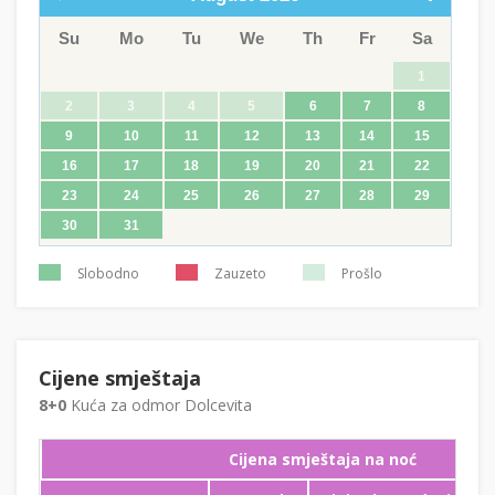
Su
Mo
Tu
We
Th
Fr
Sa
1
2
3
4
5
6
7
8
9
10
11
12
13
14
15
16
17
18
19
20
21
22
23
24
25
26
27
28
29
30
31
Slobodno
Zauzeto
Prošlo
Cijene smještaja
8+0
Kuća za odmor Dolcevita
Cijena smještaja na noć