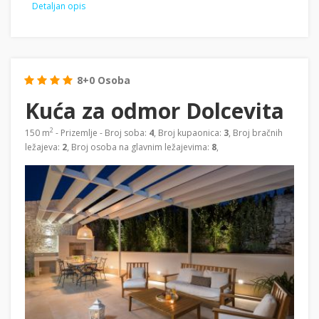
Detaljan opis
8+0 Osoba
Kuća za odmor Dolcevita
2
150 m
- Prizemlje - Broj soba:
4
, Broj kupaonica:
3
, Broj bračnih
ležajeva:
2
, Broj osoba na glavnim ležajevima:
8
,