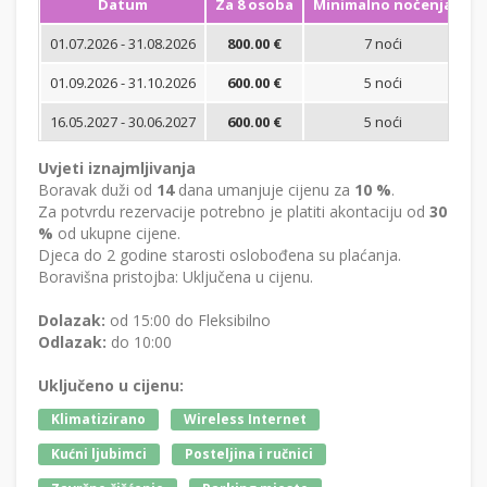
Datum
Za 8 osoba
Minimalno noćenja
01.07.2026 - 31.08.2026
800.00 €
7 noći
Bi
01.09.2026 - 31.10.2026
600.00 €
5 noći
Bi
16.05.2027 - 30.06.2027
600.00 €
5 noći
Bi
Uvjeti iznajmljivanja
Boravak duži od
14
dana umanjuje cijenu za
10 %
.
Za potvrdu rezervacije potrebno je platiti akontaciju od
30
%
od ukupne cijene.
Djeca do 2 godine starosti oslobođena su plaćanja.
Boravišna pristojba: Uključena u cijenu.
Dolazak:
od 15:00 do Fleksibilno
Odlazak:
do 10:00
Uključeno u cijenu:
Klimatizirano
Wireless Internet
Kućni ljubimci
Posteljina i ručnici