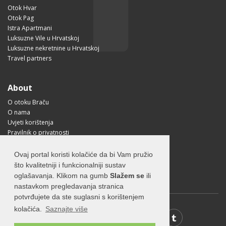
Otok Hvar
Otok Pag
Istra Apartmani
Luksuzne Vile u Hrvatskoj
Luksuzne nekretnine u Hrvatskoj
Travel partners
About
O otoku Braču
O nama
Uvjeti korištenja
Pravilnik o privatnosti
Korisne informacije
Kako doći na Brač?
Ovaj portal koristi kolačiće da bi Vam pružio
Visit Croatia
što kvalitetniji i funkcionalniji sustav
oglašavanja. Klikom na gumb
Slažem se
ili
nastavkom pregledavanja stranica
potvrđujete da ste suglasni s korištenjem
kolačića.
Saznajte više